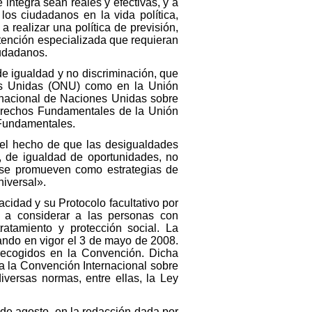
 integra sean reales y efectivas, y a
 los ciudadanos en la vida política,
a realizar una política de previsión,
atención especializada que requieran
iudadanos.
 de igualdad y no discriminación, que
nes Unidas (ONU) como en la Unión
rnacional de Naciones Unidas sobre
Derechos Fundamentales de la Unión
 Fundamentales.
 el hecho de que las desigualdades
, de igualdad de oportunidades, no
l se promueven como estrategias de
niversal».
idad y su Protocolo facultativo por
 a considerar a las personas con
atamiento y protección social. La
ando en vigor el 3 de mayo de 2008.
 recogidos en la Convención. Dicha
a la Convención Internacional sobre
versas normas, entre ellas, la Ley
 de agosto, en la redacción dada por