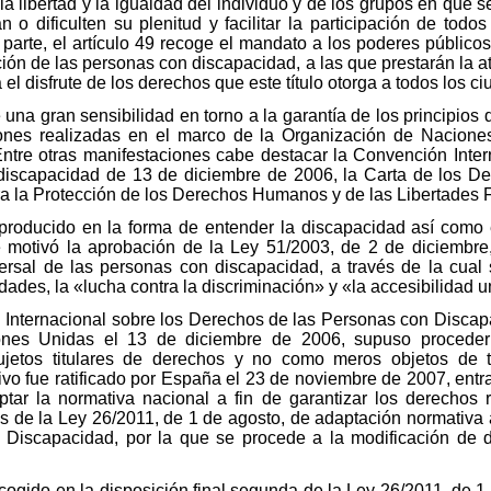
 libertad y la igualdad del individuo y de los grupos en que se
o dificulten su plenitud y facilitar la participación de todos
 parte, el artículo 49 recoge el mandato a los poderes públicos 
ación de las personas con discapacidad, a las que prestarán la 
l disfrute de los derechos que este título otorga a todos los c
e una gran sensibilidad en torno a la garantía de los principios
ciones realizadas en el marco de la Organización de Nacio
ntre otras manifestaciones cabe destacar la Convención Inte
discapacidad de 13 de diciembre de 2006, la Carta de los 
a la Protección de los Derechos Humanos y de las Libertades
producido en la forma de entender la discapacidad así como
e motivó la aprobación de la Ley 51/2003, de 2 de diciembre
iversal de las personas con discapacidad, a través de la cua
dades, la «lucha contra la discriminación» y «la accesibilidad u
Internacional sobre los Derechos de las Personas con Discapac
nes Unidas el 13 de diciembre de 2006, supuso proceder
etos titulares de derechos y no como meros objetos de tr
ivo fue ratificado por España el 23 de noviembre de 2007, entr
aptar la normativa nacional a fin de garantizar los derechos
s de la Ley 26/2011, de 1 de agosto, de adaptación normativa 
Discapacidad, por la que se procede a la modificación de di
ogido en la disposición final segunda de la Ley 26/2011, de 1