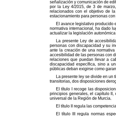
señalización y comunicación de edif
por la Ley 4/2015, de 3 de marzo,
relacionados con el objetivo de la
estacionamiento para personas con
El avance legislativo producido
normativa internacional, ha dado l
actualizar la legislación autonómic
La presente Ley de accesibili
personas con discapacidad y su inclu
ante la creación de una normativa
accesibilidad de las personas con 
relaciones que puedan llevar a ca
discapacidad específica, sino a u
públicas deban exigirse como garant
La presente ley se divide en un tí
transitorias, dos disposiciones dero
El título I recoge las disposicio
principios generales, el capítulo II
universal de la Región de Murcia.
El título II regula las competenc
El título III regula normas esp