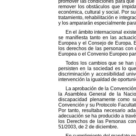
promover las condiciones para que la
remover los obstáculos que impidan 
económica, cultural y social. Por su
tratamiento, rehabilitación e integr
y los ampararán especialmente para e
En el ámbito internacional exist
se manifiesta tanto en las actua
Europea y el Consejo de Europa. E
los derechos de las personas con 
Europea o el Convenio Europeo par
Todos los cambios que se han 
persisten en la sociedad es lo qu
discriminación y accesibilidad un
intervención la igualdad de oportuni
La aprobación de la Convención 
la Asamblea General de la Nacio
discapacidad plenamente como suj
Convención y su Protocolo Facultat
Por tanto, resultaba necesario ad
adecuación se ha producido a travé
los Derechos de las Personas con 
51/2003, de 2 de diciembre.
En cumplimiento del mandato rec