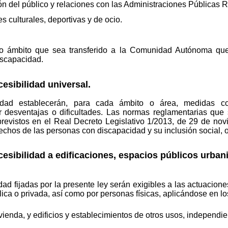
ión del público y relaciones con las Administraciones Públicas R
es culturales, deportivas y de ocio.
 o ámbito que sea transferido a la Comunidad Autónoma qu
iscapacidad.
esibilidad universal.
idad establecerán, para cada ámbito o área, medidas co
 desventajas o dificultades. Las normas reglamentarias que s
previstos en el Real Decreto Legislativo 1/2013, de 29 de nov
chos de las personas con discapacidad y su inclusión social, o 
cesibilidad a edificaciones, espacios públicos urba
dad fijadas por la presente ley serán exigibles a las actuacion
ica o privada, así como por personas físicas, aplicándose en lo
ivienda, y edificios y establecimientos de otros usos, independi