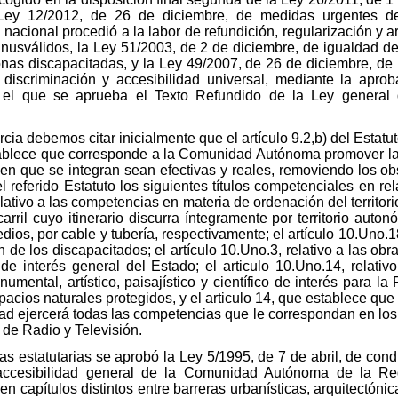
a Ley 12/2012, de 26 de diciembre, de medidas urgentes de
 nacional procedió a la labor de refundición, regularización y 
minusválidos, la Ley 51/2003, de 2 de diciembre, de igualdad d
onas discapacitadas, y la Ley 49/2007, de 26 de diciembre, de
discriminación y accesibilidad universal, mediante la aprob
 el que se aprueba el Texto Refundido de la Ley general
cia debemos citar inicialmente que el artículo 9.2,b) del Estat
tablece que corresponde a la Comunidad Autónoma promover las
 en que se integran sean efectivas y reales, removiendo los ob
 referido Estatuto los siguientes títulos competenciales en re
relativo a las competencias en materia de ordenación del territo
carril cuyo itinerario discurra íntegramente por territorio auto
ios, por cable y tubería, respectivamente; el artículo 10.Uno.18
n de los discapacitados; el artículo 10.Uno.3, relativo a las ob
 de interés general del Estado; el articulo 10.Uno.14, relati
numental, artístico, paisajístico y científico de interés para l
espacios naturales protegidos, y el articulo 14, que establece q
d ejercerá todas las competencias que le correspondan en los 
 de Radio y Televisión.
s estatutarias se aprobó la Ley 5/1995, de 7 de abril, de condi
ccesibilidad general de la Comunidad Autónoma de la Regi
en capítulos distintos entre barreras urbanísticas, arquitectóni