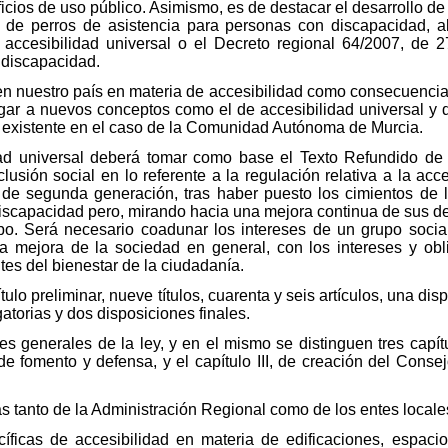
icios de uso público. Asimismo, es de destacar el desarrollo de
 de perros de asistencia para personas con discapacidad, al
 accesibilidad universal o el Decreto regional 64/2007, de 27
 discapacidad.
 en nuestro país en materia de accesibilidad como consecuencia
ugar a nuevos conceptos como el de accesibilidad universal y 
a existente en el caso de la Comunidad Autónoma de Murcia.
dad universal deberá tomar como base el Texto Refundido de
sión social en lo referente a la regulación relativa a la acces
 de segunda generación, tras haber puesto los cimientos de l
discapacidad pero, mirando hacia una mejora continua de sus de
bo. Será necesario coadunar los intereses de un grupo social
na mejora de la sociedad en general, con los intereses y obl
es del bienestar de la ciudadanía.
tulo preliminar, nueve títulos, cuarenta y seis artículos, una dis
gatorias y dos disposiciones finales.
nes generales de la ley, y en el mismo se distinguen tres capítu
, de fomento y defensa, y el capítulo III, de creación del Cons
ias tanto de la Administración Regional como de los entes locale
ecíficas de accesibilidad en materia de edificaciones, espac