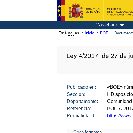
Castellano
Está
Vd.
en
Inicio
BOE
Documento
Ley 4/2017, de 27 de ju
Publicado en:
«
BOE
»
núm
Sección:
I. Disposici
Departamento:
Comunidad 
Referencia:
BOE-A-201
Permalink ELI:
https://www.
Otros formatos: