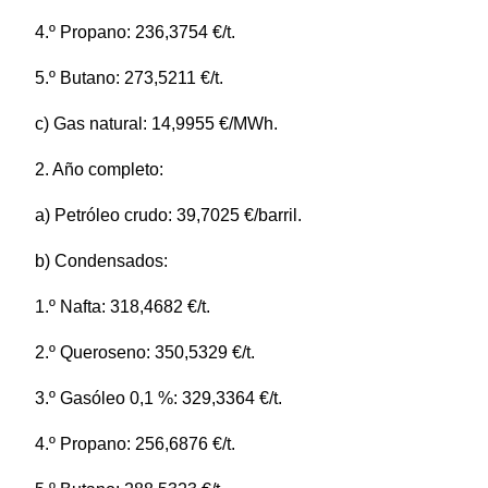
4.º Propano: 236,3754 €/t.
5.º Butano: 273,5211 €/t.
c) Gas natural: 14,9955 €/MWh.
2. Año completo:
a) Petróleo crudo: 39,7025 €/barril.
b) Condensados:
1.º Nafta: 318,4682 €/t.
2.º Queroseno: 350,5329 €/t.
3.º Gasóleo 0,1 %: 329,3364 €/t.
4.º Propano: 256,6876 €/t.