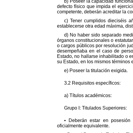
b) Poseer la capacidad funcion
defecto físico que impida el ejerc
competente, deberán acreditar la com
c) Tener cumplidos dieciséis a
establecerse otra edad máxima, disti
d) No haber sido separado media
órganos constitucionales o estatuta
o cargos públicos por resolución jud
desempeñaba en el caso de persona
Estado, no hallarse inhabilitado o e
su Estado, en los mismos términos e
e) Poseer la titulación exigida.
3.2 Requisitos específicos:
a) Títulos académicos:
Grupo I: Titulados Superiores:
• Deberán estar en posesión d
oficialmente equivalente.