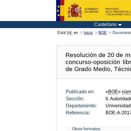
Castellano
Está
Vd.
en
Inicio
BOE
Documento
Resolución de 20 de m
concurso-oposición lib
de Grado Medio, Técnico 
Publicado en:
«
BOE
»
núm
Sección:
II. Autorida
Departamento:
Universida
Referencia:
BOE-A-201
Otros formatos: