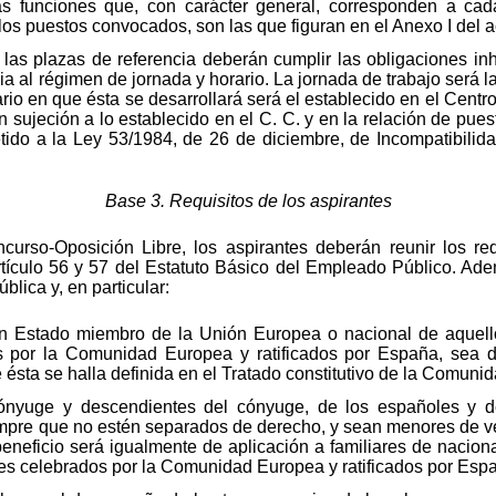
Las funciones que, con carácter general, corresponden a ca
os puestos convocados, son las que figuran en el Anexo I del a
as plazas de referencia deberán cumplir las obligaciones inh
a al régimen de jornada y horario. La jornada de trabajo será la
rio en que ésta se desarrollará será el establecido en el Centr
n sujeción a lo establecido en el C. C. y en la relación de pue
do a la Ley 53/1984, de 26 de diciembre, de Incompatibilidad
Base 3. Requisitos de los aspirantes
ncurso-Oposición Libre, los aspirantes deberán reunir los re
rtículo 56 y 57 del Estatuto Básico del Empleado Público. Adem
lica y, en particular:
n Estado miembro de la Unión Europea o nacional de aquello
s por la Comunidad Europea y ratificados por España, sea de
 ésta se halla definida en el Tratado constitutivo de la Comuni
cónyuge y descendientes del cónyuge, de los españoles y d
mpre que no estén separados de derecho, y sean menores de v
beneficio será igualmente de aplicación a familiares de nacion
les celebrados por la Comunidad Europea y ratificados por Esp