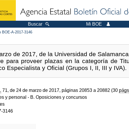
Buscar
Mi BOE
 BOE-A-2017-3146
arzo de 2017, de la Universidad de Salamanca,
re para proveer plazas en la categoría de Titu
Especialista y Oficial (Grupos I, II, III y IVA).
.
71, de 24 de marzo de 2017, páginas 20853 a 20882 (30
págs
des y personal
- B. Oposiciones y concursos
des
7-3146