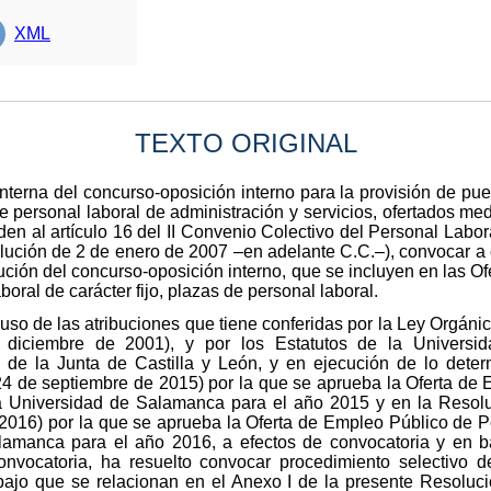
XML
TEXTO ORIGINAL
nterna del concurso-oposición interno para la provisión de pue
lla de personal laboral de administración y servicios, ofertados 
en al artículo 16 del II Convenio Colectivo del Personal Labo
olución de 2 de enero de 2007 –en adelante C.C.–), convocar a 
lución del concurso-oposición interno, que se incluyen en las 
boral de carácter fijo, plazas de personal laboral.
 uso de las atribuciones que tiene conferidas por la Ley Orgáni
diciembre de 2001), y por los Estatutos de la Universi
 de la Junta de Castilla y León, y en ejecución de lo dete
 de septiembre de 2015) por la que se aprueba la Oferta de 
la Universidad de Salamanca para el año 2015 y en la Reso
016) por la que se aprueba la Oferta de Empleo Público de Pe
lamanca para el año 2016, a efectos de convocatoria y en bas
ocatoria, ha resuelto convocar procedimiento selectivo de
bajo que se relacionan en el Anexo I de la presente Resoluc