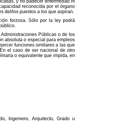
vocadas, y no padecer enfermedad ni
scapacidad reconocida por el órgano
s del/los puestos a los que aspiran.
ión forzosa. Sólo por la ley podrá
público.
s Administraciones Públicas o de los
ión absoluta o especial para empleos
ejercer funciones similares a las que
En el caso de ser nacional de otro
linaria o equivalente que impida, en
o, Ingeniero, Arquitecto, Grado u