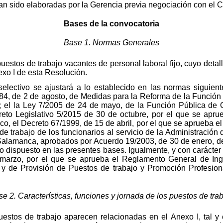
an sido elaboradas por la Gerencia previa negociación con el 
Bases de la convocatoria
Base 1. Normas Generales
uestos de trabajo vacantes de personal laboral fijo, cuyo detal
exo I de esta Resolución.
selectivo se ajustará a lo establecido en las normas siguient
984, de 2 de agosto, de Medidas para la Reforma de la Función 
; el la Ley 7/2005 de 24 de mayo, de la Función Pública de
to Legislativo 5/2015 de 30 de octubre, por el que se aprue
o, el Decreto 67/1999, de 15 de abril, por el que se aprueba 
de trabajo de los funcionarios al servicio de la Administración
Salamanca, aprobados por Acuerdo 19/2003, de 30 de enero, de 
o dispuesto en las presentes bases. Igualmente, y con carácter s
arzo, por el que se aprueba el Reglamento General de Ingr
y de Provisión de Puestos de trabajo y Promoción Profesiona
e 2. Características, funciones y jornada de los puestos de tra
puestos de trabajo aparecen relacionadas en el Anexo I, tal y