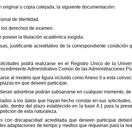
en original o copia cotejada, la siguiente documentación:
onal de Identidad.
o los derechos de examen.
 poseer la titulación académica exigida.
as, justificante acreditativo de la correspondiente condición 
olicitudes podrá realizarse en el Registro Único de la Univ
Procedimiento Administrativo Común de las Administraciones Pú
tarse al modelo que figura incluido como Anexo II a esta convoc
 plazas en que deseen participar.
ieran advertirse podrán subsanarse en cualquier momento, de of
ulados a los datos que hayan hecho constar en sus solicitude
ado, dentro del plazo establecido en la base 4.1 para la prese
petición de esta naturaleza.
es con discapacidad acreditada que deseen participar deberá
bles adaptaciones de tiempo y medios que requieran para la real