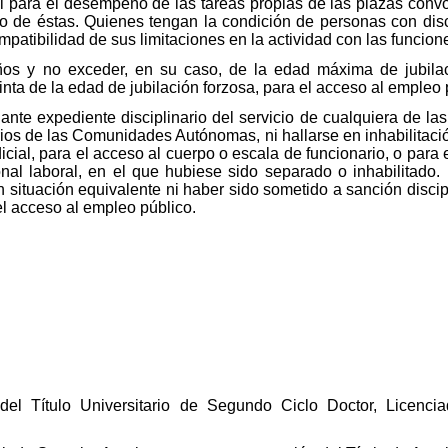
al para el desempeño de las tareas propias de las plazas con
icio de éstas. Quienes tengan la condición de personas con di
patibilidad de sus limitaciones en la actividad con las funcione
ños y no exceder, en su caso, de la edad máxima de jubilac
nta de la edad de jubilación forzosa, para el acceso al empleo 
nte expediente disciplinario del servicio de cualquiera de la
rios de las Comunidades Autónomas, ni hallarse en inhabilitac
icial, para el acceso al cuerpo o escala de funcionario, o para 
l laboral, en el que hubiese sido separado o inhabilitado. 
n situación equivalente ni haber sido sometido a sanción discip
l acceso al empleo público.
el Título Universitario de Segundo Ciclo Doctor, Licenciad