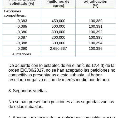
(millones de
adjudicación
solicitado (%)
euros)
(%)
Peticiones
competitivas:
-0,383
450,000
100,389
-0,385
500,000
100,391
-0,386
300,000
100,392
-0,387
200,000
100,393
-0,388
600,000
100,394
-0,390
2.650,667
100,396
e inferiores
De acuerdo con lo establecido en el artículo 12.4.d) de la
orden EIC/36/2017, no se han aceptado las peticiones no
competitivas presentadas a esta subasta, al haber
resultado negativo el tipo de interés medio ponderado.
3. Segundas vueltas:
No se han presentado peticiones a las segundas vueltas
de estas subastas.
4. Aunque los precios de las peticiones competitivas y no