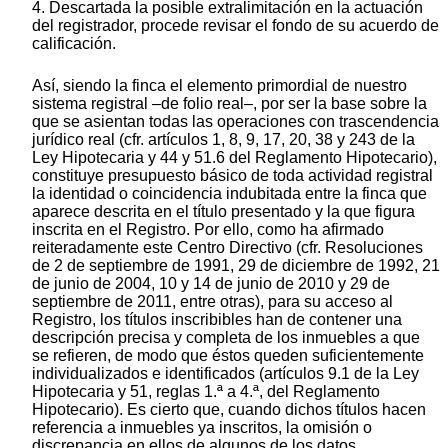
4. Descartada la posible extralimitación en la actuación
del registrador, procede revisar el fondo de su acuerdo de
calificación.
Así, siendo la finca el elemento primordial de nuestro
sistema registral –de folio real–, por ser la base sobre la
que se asientan todas las operaciones con trascendencia
jurídico real (cfr. artículos 1, 8, 9, 17, 20, 38 y 243 de la
Ley Hipotecaria y 44 y 51.6 del Reglamento Hipotecario),
constituye presupuesto básico de toda actividad registral
la identidad o coincidencia indubitada entre la finca que
aparece descrita en el título presentado y la que figura
inscrita en el Registro. Por ello, como ha afirmado
reiteradamente este Centro Directivo (cfr. Resoluciones
de 2 de septiembre de 1991, 29 de diciembre de 1992, 21
de junio de 2004, 10 y 14 de junio de 2010 y 29 de
septiembre de 2011, entre otras), para su acceso al
Registro, los títulos inscribibles han de contener una
descripción precisa y completa de los inmuebles a que
se refieren, de modo que éstos queden suficientemente
individualizados e identificados (artículos 9.1 de la Ley
Hipotecaria y 51, reglas 1.ª a 4.ª, del Reglamento
Hipotecario). Es cierto que, cuando dichos títulos hacen
referencia a inmuebles ya inscritos, la omisión o
discrepancia en ellos de algunos de los datos