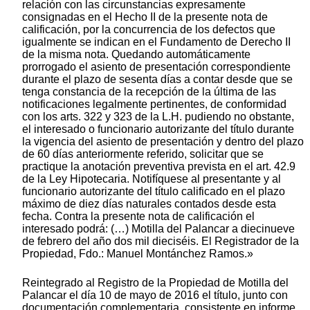
relación con las circunstancias expresamente
consignadas en el Hecho II de la presente nota de
calificación, por la concurrencia de los defectos que
igualmente se indican en el Fundamento de Derecho II
de la misma nota. Quedando automáticamente
prorrogado el asiento de presentación correspondiente
durante el plazo de sesenta días a contar desde que se
tenga constancia de la recepción de la última de las
notificaciones legalmente pertinentes, de conformidad
con los arts. 322 y 323 de la L.H. pudiendo no obstante,
el interesado o funcionario autorizante del título durante
la vigencia del asiento de presentación y dentro del plazo
de 60 días anteriormente referido, solicitar que se
practique la anotación preventiva prevista en el art. 42.9
de la Ley Hipotecaria. Notifíquese al presentante y al
funcionario autorizante del título calificado en el plazo
máximo de diez días naturales contados desde esta
fecha. Contra la presente nota de calificación el
interesado podrá: (…) Motilla del Palancar a diecinueve
de febrero del año dos mil dieciséis. El Registrador de la
Propiedad, Fdo.: Manuel Montánchez Ramos.»
Reintegrado al Registro de la Propiedad de Motilla del Palancar el día 10 de mayo de 2016 el título, junto con documentación complementaria, consistente en informe de correlación del Ayuntamiento de Iniesta y sentencia íntegra que se ejecuta, fue objeto de una nueva calificación: «Registro de la Propiedad de Motilla del Palancar. Visto por don Néstor Ventura Dembilio, registrador de la Propiedad accidental del Registro de la Propiedad de Motilla del Palancar –Cuenca–, el procedimiento registral iniciado como consecuencia de presentación en el mismo Registro, del documento que se dirá, en virtud de solicitud de inscripción. En el ejercicio de la calificación registral sobre la legalidad de los documentos presentados, obrantes en el procedimiento de referencia, resultan los siguientes Hechos: I. El precedente documento objeto de la presente calificación, autorizado el día 27/01/2016 por el Juzgado de Primera Instancia n.º 2 Motilla del Palancar, número de autos 116/2015, presentado por P. C. R., el día 11/02/2016, retirado el 02/03/2016 y reintegrado el 10/05/2016, con el asiento 1.351 del Diario 89, en el que figura como interesado. II. En dicho documento se contienen las cláusulas que se reseñan y que han sido objeto de calificación desfavorable: Se falla en el sentido de declarar la nulidad parcial de la escritura de compraventa otorgada por don E. G. S. y doña B. G. C., a favor de don D. R. G., ante el Notario de Motilla del Palancar, don Rafael de Gregorio Gorriti, en fecha tres de diciembre del año dos mil nueve, con número 1.073 de protocolo, en cuanto la misma comprenda la subparcela “a” integrada en la parcela 44 del polígono 24 del término municipal de Iniesta, según descripción del catastro antiguo, no procediendo dicha anulación parcial de la inscripción, al no resultar del registro que la subparcela “a” de la parcela 44 del polígono 24 del término de Iniesta esté o haya estado incluida en la finca registral 10.125. A los anteriores hechos, son de aplicación los siguientes Fundamentos de Derecho: I. Los documentos de todas clases, susceptibles de inscripción, se hallan sujetos a calificación por el Registrador, quien bajo su responsabilidad, ha de resolver acerca de la legalidad de sus formas extrínsecas, la capacidad de los otorgantes y la validez de los actos contenidos en los mismos, de conformidad con lo establecido en los arts. 18 y 19 de la Ley Hipotecaria y 98 a 100 del Reglamento para su ejecución. II. En relación a las concretas cláusulas o partes de las mismas reseñadas en el hecho II anterior, debe tenerse en consideración: Conforme a los artículos 18 de la Ley Hipotecaria y 98 de su Reglamento, el Registrador califica bajo su responsabilidad los documentos presentados, extendiéndose la calificación –entre otros extremos– a “los obstáculos que surjan del Registro”, a “la legalidad de sus formas extrínsecas de los documentos de toda clase en cuya virtud se solicite la inscripción”, a “las que afecten a la validez de los mismos, según las leyes que determinan la forma de los instrumentos” y a “la no expresión, o la expresión sin claridad suficiente, de cualquiera de las circunstancias que, según la Ley y este Reglamento, debe contener la inscripción, bajo pena de nulidad”. De conformidad con el Principio de especialidad o determinación según el cual sólo deben acceder al Registro de la Propiedad situaciones jurídicas que estén perfectamente determinadas, porque solo de ese modo se producirá una plena claridad en los asientos, que es la base de la publicidad registral y del fomento del crédito territorial. La necesidad de determinación de las situaciones y relaciones jurídicas inscribibles se predica respecto a la finca, al titular, al derecho real y al acto jurídico, todo lo cual constituye un conjunto de manifestaciones del principio de especialidad o determinación. Resolución del Centro Directivo de 13/02/2007 establece que: “Uno de los principios estructurales de nuestro Derecho registral, es el de especialidad o determinación, que exige como requisito para que los títulos puedan acceder al Registro y ser por tanto objeto de inscripción, la fijación y extensión del dominio, quedando de tal modo delimitados todos sus contornos que cualquiera que adquiera confiando en los pronunciamientos tabulares conozca la extensión, alcance y contenido del derecho inscrito. Este principio aparece consagrado en diversos preceptos de nuestro Ordenamiento Jurídico (artículos 9 y 112 de la Ley Hipotecaria; 51 del Reglamento al precisar todas las circunstancias que debe contener la inscripción; artículo 54 del Reglamento al exigir que las inscripciones de partes indivisas de una finca o derecho precisen la porción ideal de cada uno de los condueños con datos matemáticos que permitan conocerla de forma indubitada). Es así doctrina reiterada de este Centro Directivo que el principio de especialidad impone una delimitación precisa de los derechos que pretenden su acceso al Registro, así en sus elementos subjetivos y objetivos como en cuanto a su alcance y contenido, afirmándose en la Resolución de 21 de junio de 1991, que una de las circunstancias esenciales del asiento de inscripción es la fijación o extensión del dominio”. En dicho sentido la Dirección General de los Registros y del Notariado manifiesta en su resolución de 16/07/2007 manifiesta: “2. A la hora de determinar el ámbito de la calificación registral en materia de interpretación de los documentos calificados, esta Dirección General ha entendido que, de igual forma que, por un lado, el registrador ha de extender la nota de calificación emitiendo juicios inequívocos y concluyentes, sin aventurarse en conjeturas o hipótesis (vid. Resoluciones de 19 de diciembre de 1993 y 20 de enero de 2004), no puede, por otro lado, modificar los términos del negocio calificado para hacer posible su reflejo registral (Resolución de 6 de marzo de 1997), ni suplir la intención o consentimiento de las partes, haciendo deducciones o interpretaciones sobre cuál ha sido su voluntad (Resolución de 5 de abril de 2005)”; y el Principio de legalidad en su modalidad de calificación registral recogido en el artículo 18 de la Ley Hipotecaria según el cual: “Los Registradores calificarán, bajo su responsabilidad, la legalidad de las formas extrínsecas de los documentos de toda clase, en cuya virtud se solicite la inscripción, así como la capacidad de los otorgantes y la validez de los actos dispositivos contenidos en las escrituras públicas, por lo que resulte de ellas y de los asientos del Registro.” Y resoluciones de la Dirección General de los Registros y del Notariado de 25 de septiembre de 1998 según la cual “el registrador puede calificar la validez o nulidad de cualquier acto o negocio que pretenda su acceso al registro.” Y 19 de abril de 2006 según la cual: “En cuanto a la validez de los actos dispositivos, por tal expresión habrá de entenderse el control de legalidad que compete al registrador atendido el negocio o acto jurídico documentado y las normas que rigen el mismo, esto es, el análisis de si dicho negocio o acto jurídico cumple los requisitos legalmente previstos, examinada su naturaleza jurídica y norma que rige a los mismos”. Artículo 100 del Reglamento Hipotecario: “La calificación por los Registradores de los documentos expedidos por la autoridad judicial se limitará a la competencia del Juzgado o Tribunal, a la congruencia del mandato con el procedimiento o juicio en que se hubiere dictado, a las formalidades extrínsecas del documento presentado y a los obstáculos que surjan del Registro.” Resolución de la Dirección General de los Registros y del Notariado de 27 de septiembre de 2007 según la cual: “la calificación registral de los documentos judiciales, consecuencia de la eficacia ‘erga omnes’ de la inscripción y de la proscripción de la indefensión ordenada por el artículo 24 de la Constitución Española, abarca, no a la fundamentación del fallo, pero sí a la observancia de los trámites que establecen las leyes para garantizar que el titular registral ha tenido en el procedimiento la intervención prevista por las mismas para evitar su indefensión”. Resolución de la Dirección General de los Registros y del Notariado de 13-09-2011. III. De conformidad con la regla contenida en el artículo 322 de la Ley Hipotecaria, el Registrador debe proceder a la notificación de la calificación negativa del documento presentado. En dicho caso, aun cuando se practique parcialmente la inscripción solicitada por haber consentido así el presentante o interesado, queda automáticamente prorrogado el asiento de presentación correspondiente durante el plazo de sesenta días desde la práctica de la última de las notificaciones que deban ser realizadas. Prórroga durante la cual, por aplicación del principio hipotecario de prioridad contenido en los arts. l7, 24 y 25 de la L.H. no pueden ser despachados los títulos posteriores relativos a la/s misma/s finca/s, cuyos asientos de presentación, por tanto, han de entenderse igualmente prorrogados hasta el término de la vigencia, automáticamente prorrogado, del asiento anterior. En su virtud, acuerdo suspender la inscripción del documento objeto de la presente calificación, en relación con las circunstancias expresamente consignadas en el Hecho II de la presente nota de calificación, por la concurrencia de los defectos que igualmente se indican en el Fundamento de Derecho II de la misma nota. Quedando automáticamente no prorrogándose el asiento de presentación correspondiente durante el plazo de sesenta días a contar desde que se tenga constancia de la recepción de la última de las notificaciones legalmente pertinentes, de conformidad con los arts. 322 y 323 de la L.H. pudiendo no obstante, el interesado o funcionario autorizante del título durante la vigencia del asiento de presentación y dentro del plazo de 60 días anteriormente referido, solicitar que se practique la anotación preventiva prevista en el art. 42.9 de la Ley Hipotecaria. N