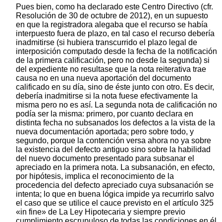
Pues bien, como ha declarado este Centro Directivo (cfr.
Resolución de 30 de octubre de 2012), en un supuesto
en que la registradora alegaba que el recurso se había
interpuesto fuera de plazo, en tal caso el recurso debería
inadmitirse (si hubiera transcurrido el plazo legal de
interposición computado desde la fecha de la notificación
de la primera calificación, pero no desde la segunda) si
del expediente no resultase que la nota reiterativa trae
causa no en una nueva aportación del documento
calificado en su día, sino de éste junto con otro. Es decir,
debería inadmitirse si la nota fuese efectivamente la
misma pero no es así. La segunda nota de calificación no
podía ser la misma: primero, por cuanto declara en
distinta fecha no subsanados los defectos a la vista de la
nueva documentación aportada; pero sobre todo, y
segundo, porque la contención versa ahora no ya sobre
la existencia del defecto antiguo sino sobre la habilidad
del nuevo documento presentado para subsanar el
apreciado en la primera nota. La subsanación, en efecto,
por hipótesis, implica el reconocimiento de la
procedencia del defecto apreciado cuya subsanación se
intenta; lo que en buena lógica impide ya recurrirlo salvo
el caso que se utilice el cauce previsto en el artículo 325
«in fine» de La Ley Hipotecaria y siempre previo
cumplimiento escrupuloso de todas las condiciones en él