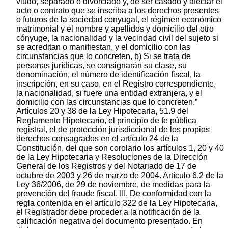
viudo, separado o divorciado y, de ser casado y afectar el
acto o contrato que se inscriba a los derechos presentes
o futuros de la sociedad conyugal, el régimen económico
matrimonial y el nombre y apellidos y domicilio del otro
cónyuge, la nacionalidad y la vecindad civil del sujeto si
se acreditan o manifiestan, y el domicilio con las
circunstancias que lo concreten, b) Si se trata de
personas jurídicas, se consignarán su clase, su
denominación, el número de identificación fiscal, la
inscripción, en su caso, en el Registro correspondiente,
la nacionalidad, si fuere una entidad extranjera, y el
domicilio con las circunstancias que lo concreten.”
Artículos 20 y 38 de la Ley Hipotecaria, 51.9 del
Reglamento Hipotecario, el principio de fe pública
registral, el de protección jurisdiccional de los propios
derechos consagrados en el artículo 24 de la
Constitución, del que son corolario los artículos 1, 20 y 40
de la Ley Hipotecaria y Resoluciones de la Dirección
General de los Registros y del Notariado de 17 de
octubre de 2003 y 26 de marzo de 2004. Artículo 6.2 de la
Ley 36/2006, de 29 de noviembre, de medidas para la
prevención del fraude fiscal. III. De conformidad con la
regla contenida en el artículo 322 de la Ley Hipotecaria,
el Registrador debe proceder a la notificación de la
calificación negativa del documento presentado. En