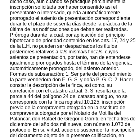
dicho caso, aun cuando se practique parcialmente la
inscripción solicitada por haber consentido así el
presentante o interesado, queda automáticamente
prorrogado el asiento de presentación correspondiente
durante el plazo de sesenta días desde la práctica de la
última de las notificaciones que deban ser realizadas.
Prórroga durante la cual, por aplicación del principio
hipotecario de prioridad contenido en los arts. 17, 24 y 25
de la L.H. no pueden ser despachados los títulos
posteriores relativos a la/s misma/s finca/s, cuyos
asientos de presentación, por tanto, han de entenderse
igualmente prorrogados hasta el término de la vigencia,
automáticamente prorrogado, del asiento anterior.
Formas de subsanación: 1. Ser parte del procedimiento
la parte vendedora don E. G. S. y doña B. G. C. 2. Hacer
constar la descripción de la finca, así como, su
correlación con el catastro actual. 3. Si resulta que la
parcela 44 del polígono 24 del catastro antiguo, no se
corresponde con la finca registral 10.125, inscripción
previa de la compraventa otorgada en la escritura de
compraventa otorgada por el Notario de Motilla del
Palancar, don Rafael de Gregorio Gorriti, en fecha tres de
diciembre del año dos mil nueve, con número 1.073 de
protocolo. En su virtud, acuerdo suspender la inscripción
del documento objeto de la presente calificación, en