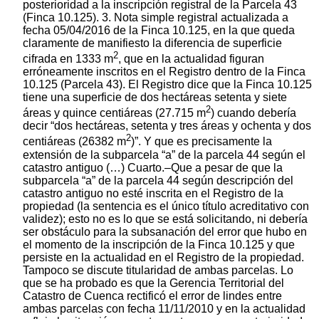
posterioridad a la inscripción registral de la Parcela 43
(Finca 10.125). 3. Nota simple registral actualizada a
fecha 05/04/2016 de la Finca 10.125, en la que queda
claramente de manifiesto la diferencia de superficie
2
cifrada en 1333 m
, que en la actualidad figuran
erróneamente inscritos en el Registro dentro de la Finca
10.125 (Parcela 43). El Registro dice que la Finca 10.125
tiene una superficie de dos hectáreas setenta y siete
2
áreas y quince centiáreas (27.715 m
) cuando debería
decir “dos hectáreas, setenta y tres áreas y ochenta y dos
2
centiáreas (26382 m
)”. Y que es precisamente la
extensión de la subparcela “a” de la parcela 44 según el
catastro antiguo (…) Cuarto.–Que a pesar de que la
subparcela “a” de la parcela 44 según descripción del
catastro antiguo no esté inscrita en el Registro de la
propiedad (la sentencia es el único título acreditativo con
validez); esto no es lo que se está solicitando, ni debería
ser obstáculo para la subsanación del error que hubo en
el momento de la inscripción de la Finca 10.125 y que
persiste en la actualidad en el Registro de la propiedad.
Tampoco se discute titularidad de ambas parcelas. Lo
que se ha probado es que la Gerencia Territorial del
Catastro de Cuenca rectificó el error de lindes entre
ambas parcelas con fecha 11/11/2010 y en la actualidad