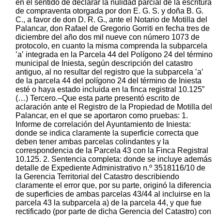
en el sentido de declarar la nulidad parcial de la escritura
de compraventa otorgada por don E. G. S. y doña B. G.
C., a favor de don D. R. G., ante el Notario de Motilla del
Palancar, don Rafael de Gregorio Gorriti en fecha tres de
diciembre del año dos mil nueve con número 1073 de
protocolo, en cuanto la misma comprenda la subparcela
ʼaʼ integrada en la Parcela 44 del Polígono 24 del término
municipal de Iniesta, según descripción del catastro
antiguo, al no resultar del registro que la subparcela ʼaʼ
de la parcela 44 del polígono 24 del término de Iniesta
esté o haya estado incluida en la finca registral 10.125”
(…) Tercero.–Que esta parte presentó escrito de
aclaración ante el Registro de la Propiedad de Motilla del
Palancar, en el que se aportaron como pruebas: 1.
Informe de correlación del Ayuntamiento de Iniesta:
donde se indica claramente la superficie correcta que
deben tener ambas parcelas colindantes y la
correspondencia de la Parcela 43 con la Finca Registral
10.125. 2. Sentencia completa: donde se incluye además
detalle de Expediente Administrativo n.º 3518116/10 de
la Gerencia Territorial del Catastro describiendo
claramente el error que, por su parte, originó la diferencia
de superficies de ambas parcelas 43/44 al incluirse en la
parcela 43 la subparcela a) de la parcela 44, y que fue
rectificado (por parte de dicha Gerencia del Catastro) con