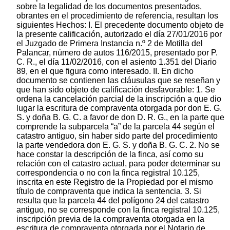
sobre la legalidad de los documentos presentados,
obrantes en el procedimiento de referencia, resultan los
siguientes Hechos: I. El precedente documento objeto de
la presente calificación, autorizado el día 27/01/2016 por
el Juzgado de Primera Instancia n.º 2 de Motilla del
Palancar, número de autos 116/2015, presentado por P.
C. R., el día 11/02/2016, con el asiento 1.351 del Diario
89, en el que figura como interesado. II. En dicho
documento se contienen las cláusulas que se reseñan y
que han sido objeto de calificación desfavorable: 1. Se
ordena la cancelación parcial de la inscripción a que dio
lugar la escritura de compraventa otorgada por don E. G.
S. y doña B. G. C. a favor de don D. R. G., en la parte que
comprende la subparcela “a” de la parcela 44 según el
catastro antiguo, sin haber sido parte del procedimiento
la parte vendedora don E. G. S. y doña B. G. C. 2. No se
hace constar la descripción de la finca, así como su
relación con el catastro actual, para poder determinar su
correspondencia o no con la finca registral 10.125,
inscrita en este Registro de la Propiedad por el mismo
título de compraventa que indica la sentencia. 3. Si
resulta que la parcela 44 del polígono 24 del catastro
antiguo, no se corresponde con la finca registral 10.125,
inscripción previa de la compraventa otorgada en la
escritura de compraventa otorgada por el Notario de