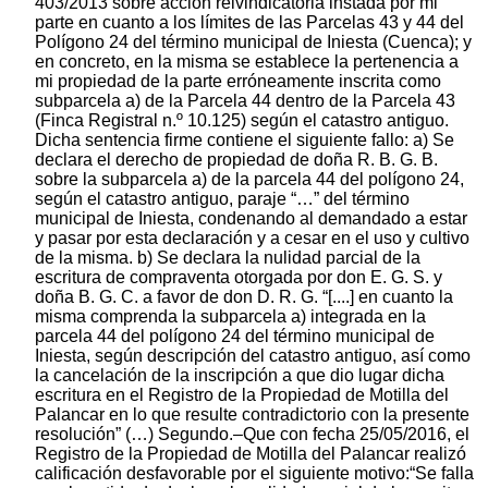
403/2013 sobre acción reivindicatoria instada por mi
parte en cuanto a los límites de las Parcelas 43 y 44 del
Polígono 24 del término municipal de Iniesta (Cuenca); y
en concreto, en la misma se establece la pertenencia a
mi propiedad de la parte erróneamente inscrita como
subparcela a) de la Parcela 44 dentro de la Parcela 43
(Finca Registral n.º 10.125) según el catastro antiguo.
Dicha sentencia firme contiene el siguiente fallo: a) Se
declara el derecho de propiedad de doña R. B. G. B.
sobre la subparcela a) de la parcela 44 del polígono 24,
según el catastro antiguo, paraje “…” del término
municipal de Iniesta, condenando al demandado a estar
y pasar por esta declaración y a cesar en el uso y cultivo
de la misma. b) Se declara la nulidad parcial de la
escritura de compraventa otorgada por don E. G. S. y
doña B. G. C. a favor de don D. R. G. “[....] en cuanto la
misma comprenda la subparcela a) integrada en la
parcela 44 del polígono 24 del término municipal de
Iniesta, según descripción del catastro antiguo, así como
la cancelación de la inscripción a que dio lugar dicha
escritura en el Registro de la Propiedad de Motilla del
Palancar en lo que resulte contradictorio con la presente
resolución” (…) Segundo.–Que con fecha 25/05/2016, el
Registro de la Propiedad de Motilla del Palancar realizó
calificación desfavorable por el siguiente motivo:“Se falla