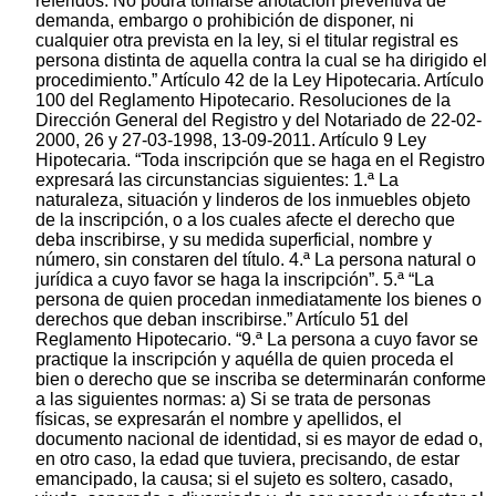
referidos. No podrá tomarse anotación preventiva de
demanda, embargo o prohibición de disponer, ni
cualquier otra prevista en la ley, si el titular registral es
persona distinta de aquella contra la cual se ha dirigido el
procedimiento.” Artículo 42 de la Ley Hipotecaria. Artículo
100 del Reglamento Hipotecario. Resoluciones de la
Dirección General del Registro y del Notariado de 22-02-
2000, 26 y 27-03-1998, 13-09-2011. Artículo 9 Ley
Hipotecaria. “Toda inscripción que se haga en el Registro
expresará las circunstancias siguientes: 1.ª La
naturaleza, situación y linderos de los inmuebles objeto
de la inscripción, o a los cuales afecte el derecho que
deba inscribirse, y su medida superficial, nombre y
número, sin constaren del título. 4.ª La persona natural o
jurídica a cuyo favor se haga la inscripción”. 5.ª “La
persona de quien procedan inmediatamente los bienes o
derechos que deban inscribirse.” Artículo 51 del
Reglamento Hipotecario. “9.ª La persona a cuyo favor se
practique la inscripción y aquélla de quien proceda el
bien o derecho que se inscriba se determinarán conforme
a las siguientes normas: a) Si se trata de personas
físicas, se expresarán el nombre y apellidos, el
documento nacional de identidad, si es mayor de edad o,
en otro caso, la edad que tuviera, precisando, de estar
emancipado, la causa; si el sujeto es soltero, casado,