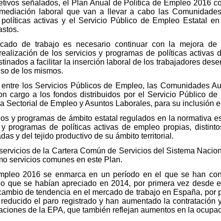
etivos señalados, el Plan Anual de Política de Empleo 2016 co
ermediación laboral que van a llevar a cabo las Comunidade
olíticas activas y el Servicio Público de Empleo Estatal en
astos.
rcado de trabajo es necesario continuar con la mejora de l
realización de los servicios y programas de políticas activas
estinados a facilitar la inserción laboral de los trabajadores de
uso de los mismos.
 entre los Servicios Públicos de Empleo, las Comunidades Au
n cargo a los fondos distribuidos por el Servicio Público d
ia Sectorial de Empleo y Asuntos Laborales, para su inclusión e
ios y programas de ámbito estatal regulados en la normativa es
 y programas de políticas activas de empleo propias, distinto
s y del tejido productivo de su ámbito territorial.
 servicios de la Cartera Común de Servicios del Sistema Nacio
mo servicios comunes en este Plan.
Empleo 2016 se enmarca en un período en el que se han con
o que se habían apreciado en 2014, por primera vez desde el i
ambio de tendencia en el mercado de trabajo en España, por p
 reducido el paro registrado y han aumentado la contratación y 
aciones de la EPA, que también reflejan aumentos en la ocupaci