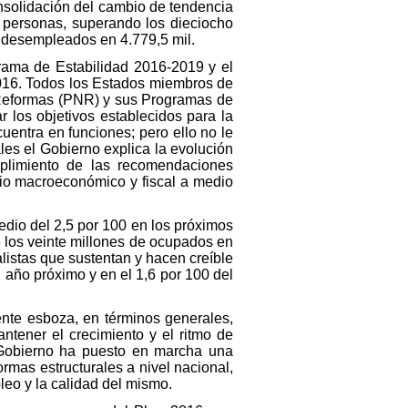
onsolidación del cambio de tendencia
 personas, superando los dieciocho
e desempleados en 4.779,5 mil.
rama de Estabilidad 2016-2019 y el
016. Todos los Estados miembros de
 Reformas (PNR) y sus Programas de
r los objetivos establecidos para la
entra en funciones; pero ello no le
es el Gobierno explica la evolución
plimiento de las recomendaciones
io macroeconómico y fiscal a medio
dio del 2,5 por 100 en los próximos
e los veinte millones de ocupados en
alistas que sustentan y hacen creíble
el año próximo y en el 1,6 por 100 del
ente esboza, en términos generales,
ntener el crecimiento y el ritmo de
 Gobierno ha puesto en marcha una
mas estructurales a nivel nacional,
leo y la calidad del mismo.