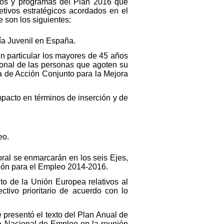
cios y programas del Plan 2016 que
etivos estratégicos acordados en el
 son los siguientes:
tía Juvenil en España.
en particular los mayores de 45 años
ional de las personas que agoten su
 de Acción Conjunto para la Mejora
mpacto en términos de inserción y de
eo.
oral se enmarcarán en los seis Ejes,
ación para el Empleo 2014-2016.
to de la Unión Europea relativos al
tivo prioritario de acuerdo con lo
 presentó el texto del Plan Anual de
a Nacional de Empleo en la reunión