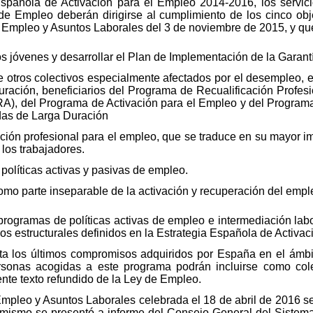
Española de Activación para el Empleo 2014-2016, los servi
 de Empleo deberán dirigirse al cumplimiento de los cinco obj
 Empleo y Asuntos Laborales del 3 de noviembre de 2015, y que
os jóvenes y desarrollar el Plan de Implementación de la Garan
e otros colectivos especialmente afectados por el desempleo, 
ación, beneficiarios del Programa de Recualificación Profes
), del Programa de Activación para el Empleo y del Programa
das de Larga Duración
ación profesional para el empleo, que se traduce en su mayor i
 los trabajadores.
 políticas activas y pasivas de empleo.
omo parte inseparable de la activación y recuperación del empl
 programas de políticas activas de empleo e intermediación lab
vos estructurales definidos en la Estrategia Española de Activ
nta los últimos compromisos adquiridos por España en el ámbi
rsonas acogidas a este programa podrán incluirse como colec
gente texto refundido de la Ley de Empleo.
Empleo y Asuntos Laborales celebrada el 18 de abril de 2016 se
l mismo se presentó a informe del Consejo General del Sistem