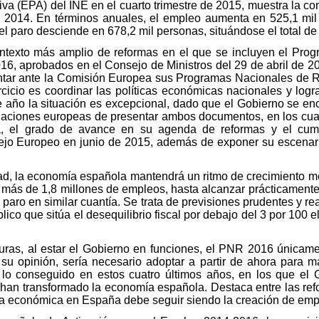
iva (EPA) del INE en el cuarto trimestre de 2015, muestra la c
de 2014. En términos anuales, el empleo aumenta en 525,1 mil
el paro desciende en 678,2 mil personas, situándose el total d
texto más amplio de reformas en el que se incluyen el Prog
6, aprobados en el Consejo de Ministros del 29 de abril de 2
ntar ante la Comisión Europea sus Programas Nacionales de
rcicio es coordinar las políticas económicas nacionales y logra
 año la situación es excepcional, dado que el Gobierno se encu
gaciones europeas de presentar ambos documentos, en los cual
a, el grado de avance en su agenda de reformas y el cum
sejo Europeo en junio de 2015, además de exponer su escenar
d, la economía española mantendrá un ritmo de crecimiento me
e más de 1,8 millones de empleos, hasta alcanzar prácticament
paro en similar cuantía. Se trata de previsiones prudentes y re
lico que sitúa el desequilibrio fiscal por debajo del 3 por 100 
turas, al estar el Gobierno en funciones, el PNR 2016 únicam
su opinión, sería necesario adoptar a partir de ahora para ma
 lo conseguido en estos cuatro últimos años, en los que el
an transformado la economía española. Destaca entre las refor
ítica económica en España debe seguir siendo la creación de emp