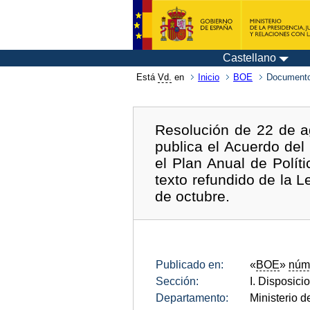
Castellano
Está
Vd.
en
Inicio
BOE
Documento
Resolución de 22 de a
publica el Acuerdo del
el Plan Anual de Polít
texto refundido de la 
de octubre.
Publicado en:
«
BOE
»
núm
Sección:
I. Disposici
Departamento:
Ministerio 