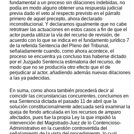
fundamental a un proceso sin dilaciones indebidas, no
podía en modo alguno obtener una respuesta judicial
previa dado el veto al respecto previsto en el párrafo
primero de aquel precepto, ahora declarado
inconstitucional. Y declaramos igualmente que no cabe
retrotraer las actuaciones en estos casos a fin de que el
actor pueda utilizar la vía del recurso de revisión, de
acuerdo con lo que se indica en el fundamento jurídico 7
de la referida Sentencia del Pleno del Tribunal,
señaladamente cuando, como ahora acontece, el
proceso se encuentra ya concluso tras haberse dictado
por el Juzgado Sentencia estimatoria del recurso, de
modo que no se produciría otro efecto que el de
perjudicar al actor, añadiendo además nuevas dilaciones
a las ya padecidas.
En suma, como ahora también procederá decir al
coincidir las circunstancias concurrentes, concluimos en
esa Sentencia dictada el pasado 11 de abril que la
solución constitucionalmente adecuada será examinar la
queja de fondo articulada en los recursos de amparo
afectados, pues fue la propia Ley la que impidió la
intervención del Magistrado-Juez de lo Contencioso-
Administrativo en la cuestión controvertida del
señalamiento de la vista del procedimiento, lo cual