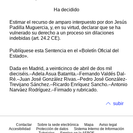
Ha decidido
Estimar el recurso de amparo interpuesto por don Jesús
Padilla Muguercia, y, en su virtud, declarar que se ha
vulnerado su derecho a un proceso sin dilaciones
indebidas (art. 24.2 CE).
Publíquese esta Sentencia en el «Boletín Oficial del
Estado».
Dada en Madrid, a veinticinco de abril de dos mil
dieciséis.–Adela Asua Batarrita.–Fernando Valdés Dal-
Ré.–Juan José González Rivas.–Pedro José González-
Trevijano Sánchez.–Ricardo Enríquez Sancho.–Antonio
Narváez Rodríguez.–Firmado y rubricado.
subir
Contactar
Sobre la sede electrónica
Mapa
Aviso legal
Accesibilidad
Protección de datos
Sistema Interno de Información
Tutoriales
Empleo en la AEBOE