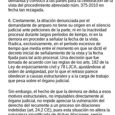
demanda y convocó a las partes para la celebración de la
vista del procedimiento abreviado núm. 375-2010 en
fecha tan rezagada.
6. Ciertamente, la dilación denunciada por el
demandante de amparo no tiene su origen en el silencio
judicial ante peticiones de la parte, ni en la inactividad
procesal durante largos períodos de tiempo, ni en la
demora en proceder a señalar la fecha de la vista.
Radica, exclusivamente, en el período excesivo de
tiempo que media entre el momento en que se dictó el
decreto inicial de señalamiento de la vista y la fecha
fijada para tal acto procesal. Una decisión que fue
tomada de acuerdo con las reglas de los arts. 182 de la
Ley de enjuiciamiento civil y 78 LJCA, ajustándose al
orden de antigüedad, por lo que el retraso parece
obedecer a causas estructurales y a la carga de trabajo
que pesa sobre el órgano judicial.
Sin embargo, el hecho de que la demora se deba a esos
motivos estructurales, no imputables directamente al
órgano judicial, no impide apreciar la vulneración del
derecho del recurrente a un proceso sin dilaciones
indebidas (art. 24.2 CE), pues esta situación no altera la
naturaleza injustificada de dichas dilaciones, según