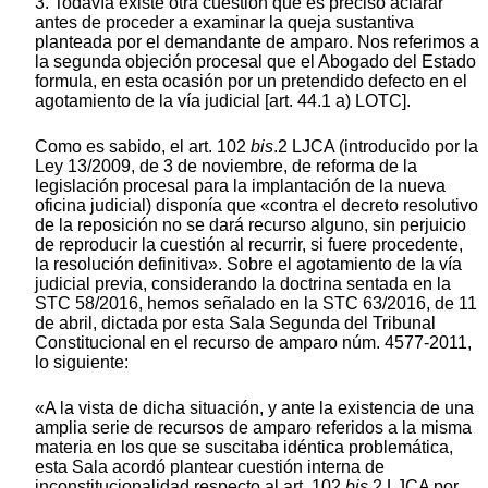
3. Todavía existe otra cuestión que es preciso aclarar
antes de proceder a examinar la queja sustantiva
planteada por el demandante de amparo. Nos referimos a
la segunda objeción procesal que el Abogado del Estado
formula, en esta ocasión por un pretendido defecto en el
agotamiento de la vía judicial [art. 44.1 a) LOTC].
Como es sabido, el art. 102
bis
.2 LJCA (introducido por la
Ley 13/2009, de 3 de noviembre, de reforma de la
legislación procesal para la implantación de la nueva
oficina judicial) disponía que «contra el decreto resolutivo
de la reposición no se dará recurso alguno, sin perjuicio
de reproducir la cuestión al recurrir, si fuere procedente,
la resolución definitiva». Sobre el agotamiento de la vía
judicial previa, considerando la doctrina sentada en la
STC 58/2016, hemos señalado en la STC 63/2016, de 11
de abril, dictada por esta Sala Segunda del Tribunal
Constitucional en el recurso de amparo núm. 4577-2011,
lo siguiente:
«A la vista de dicha situación, y ante la existencia de una
amplia serie de recursos de amparo referidos a la misma
materia en los que se suscitaba idéntica problemática,
esta Sala acordó plantear cuestión interna de
inconstitucionalidad respecto al art. 102
bis
.2 LJCA por