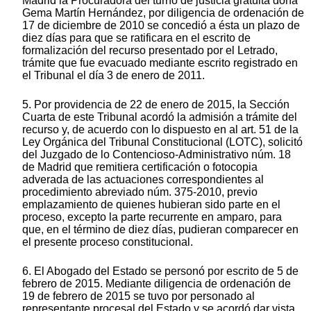
Madrid la Procuradora del turno de justicia gratuita doña
Gema Martín Hernández, por diligencia de ordenación de
17 de diciembre de 2010 se concedió a ésta un plazo de
diez días para que se ratificara en el escrito de
formalización del recurso presentado por el Letrado,
trámite que fue evacuado mediante escrito registrado en
el Tribunal el día 3 de enero de 2011.
5. Por providencia de 22 de enero de 2015, la Sección
Cuarta de este Tribunal acordó la admisión a trámite del
recurso y, de acuerdo con lo dispuesto en al art. 51 de la
Ley Orgánica del Tribunal Constitucional (LOTC), solicitó
del Juzgado de lo Contencioso-Administrativo núm. 18
de Madrid que remitiera certificación o fotocopia
adverada de las actuaciones correspondientes al
procedimiento abreviado núm. 375-2010, previo
emplazamiento de quienes hubieran sido parte en el
proceso, excepto la parte recurrente en amparo, para
que, en el término de diez días, pudieran comparecer en
el presente proceso constitucional.
6. El Abogado del Estado se personó por escrito de 5 de
febrero de 2015. Mediante diligencia de ordenación de
19 de febrero de 2015 se tuvo por personado al
representante procesal del Estado y se acordó dar vista