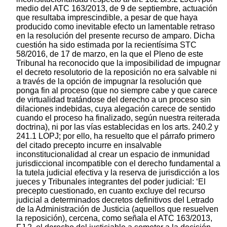
medio del ATC 163/2013, de 9 de septiembre, actuación
que resultaba imprescindible, a pesar de que haya
producido como inevitable efecto un lamentable retraso
en la resolución del presente recurso de amparo. Dicha
cuestión ha sido estimada por la recientísima STC
58/2016, de 17 de marzo, en la que el Pleno de este
Tribunal ha reconocido que la imposibilidad de impugnar
el decreto resolutorio de la reposición no era salvable ni
a través de la opción de impugnar la resolución que
ponga fin al proceso (que no siempre cabe y que carece
de virtualidad tratándose del derecho a un proceso sin
dilaciones indebidas, cuya alegación carece de sentido
cuando el proceso ha finalizado, según nuestra reiterada
doctrina), ni por las vías establecidas en los arts. 240.2 y
241.1 LOPJ; por ello, ha resuelto que el párrafo primero
del citado precepto incurre en insalvable
inconstitucionalidad al crear un espacio de inmunidad
jurisdiccional incompatible con el derecho fundamental a
la tutela judicial efectiva y la reserva de jurisdicción a los
jueces y Tribunales integrantes del poder judicial: ‘El
precepto cuestionado, en cuanto excluye del recurso
judicial a determinados decretos definitivos del Letrado
de la Administración de Justicia (aquellos que resuelven
la reposición), cercena, como señala el ATC 163/2013,