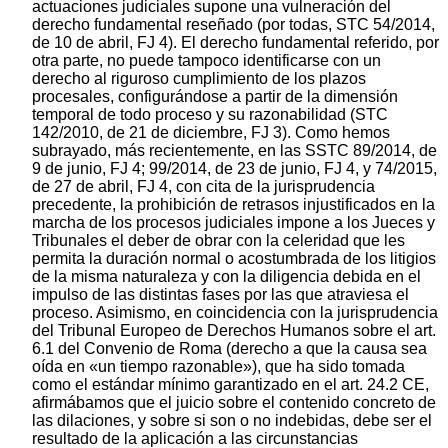
actuaciones judiciales supone una vulneración del
derecho fundamental reseñado (por todas, STC 54/2014,
de 10 de abril, FJ 4). El derecho fundamental referido, por
otra parte, no puede tampoco identificarse con un
derecho al riguroso cumplimiento de los plazos
procesales, configurándose a partir de la dimensión
temporal de todo proceso y su razonabilidad (STC
142/2010, de 21 de diciembre, FJ 3). Como hemos
subrayado, más recientemente, en las SSTC 89/2014, de
9 de junio, FJ 4; 99/2014, de 23 de junio, FJ 4, y 74/2015,
de 27 de abril, FJ 4, con cita de la jurisprudencia
precedente, la prohibición de retrasos injustificados en la
marcha de los procesos judiciales impone a los Jueces y
Tribunales el deber de obrar con la celeridad que les
permita la duración normal o acostumbrada de los litigios
de la misma naturaleza y con la diligencia debida en el
impulso de las distintas fases por las que atraviesa el
proceso. Asimismo, en coincidencia con la jurisprudencia
del Tribunal Europeo de Derechos Humanos sobre el art.
6.1 del Convenio de Roma (derecho a que la causa sea
oída en «un tiempo razonable»), que ha sido tomada
como el estándar mínimo garantizado en el art. 24.2 CE,
afirmábamos que el juicio sobre el contenido concreto de
las dilaciones, y sobre si son o no indebidas, debe ser el
resultado de la aplicación a las circunstancias