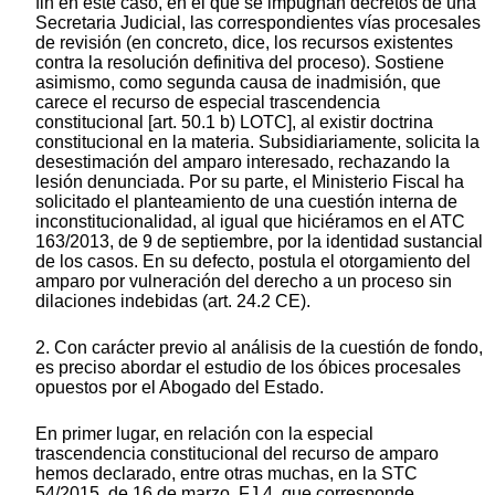
fin en este caso, en el que se impugnan decretos de una
Secretaria Judicial, las correspondientes vías procesales
de revisión (en concreto, dice, los recursos existentes
contra la resolución definitiva del proceso). Sostiene
asimismo, como segunda causa de inadmisión, que
carece el recurso de especial trascendencia
constitucional [art. 50.1 b) LOTC], al existir doctrina
constitucional en la materia. Subsidiariamente, solicita la
desestimación del amparo interesado, rechazando la
lesión denunciada. Por su parte, el Ministerio Fiscal ha
solicitado el planteamiento de una cuestión interna de
inconstitucionalidad, al igual que hiciéramos en el ATC
163/2013, de 9 de septiembre, por la identidad sustancial
de los casos. En su defecto, postula el otorgamiento del
amparo por vulneración del derecho a un proceso sin
dilaciones indebidas (art. 24.2 CE).
2. Con carácter previo al análisis de la cuestión de fondo,
es preciso abordar el estudio de los óbices procesales
opuestos por el Abogado del Estado.
En primer lugar, en relación con la especial
trascendencia constitucional del recurso de amparo
hemos declarado, entre otras muchas, en la STC
54/2015, de 16 de marzo, FJ 4, que corresponde