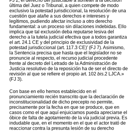
FJ 2, el derecho del justiciable a someter a la decisión
última del Juez o Tribunal, a quien compete de modo
exclusivo la potestad jurisdiccional, la resolución de una
cuestión que atañe a sus derechos e intereses y
legítimos, pudiendo afectar incluso a otro derecho
fundamental: a un proceso sin dilaciones indebidas. Ello
implica que tal exclusión deba reputarse lesiva del
derecho a la tutela judicial efectiva que a todos garantiza
el art. 24.1 CE y del principio de exclusividad de la
potestad jurisdiccional (art. 117.3 CE)’ (FJ 7). Asimismo,
la Sentencia precisa que hasta que el legislador no se
pronuncie al respecto, el recurso judicial procedente
frente al decreto del Letrado de la Administración de
Justicia resolutivo de la reposición ha de ser el directo de
revisión al que se refiere el propio art. 102
bis
.2 LJCA.»
(FJ 3).
Con base en ello hemos establecido en el
pronunciamiento recién transcrito que la declaración de
inconstitucionalidad de dicho precepto no permite,
precisamente por la fecha en que se produce, que en
casos como el que aquí enjuiciamos pueda apreciarse el
óbice de falta de agotamiento de la vía judicial previa. Es
indudable que, en el momento en el que el actor trató de
reaccionar contra la presunta lesión de su derecho