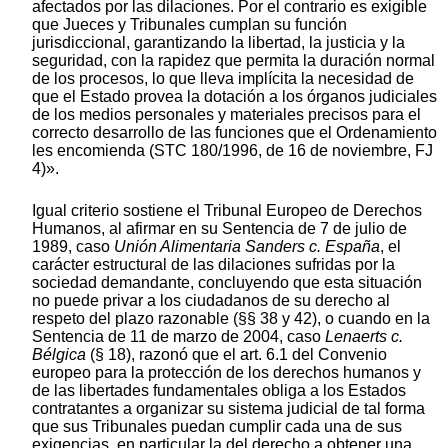
afectados por las dilaciones. Por el contrario es exigible
que Jueces y Tribunales cumplan su función
jurisdiccional, garantizando la libertad, la justicia y la
seguridad, con la rapidez que permita la duración normal
de los procesos, lo que lleva implícita la necesidad de
que el Estado provea la dotación a los órganos judiciales
de los medios personales y materiales precisos para el
correcto desarrollo de las funciones que el Ordenamiento
les encomienda (STC 180/1996, de 16 de noviembre, FJ
4)».
Igual criterio sostiene el Tribunal Europeo de Derechos
Humanos, al afirmar en su Sentencia de 7 de julio de
1989, caso
Unión Alimentaria Sanders c. España
, el
carácter estructural de las dilaciones sufridas por la
sociedad demandante, concluyendo que esta situación
no puede privar a los ciudadanos de su derecho al
respeto del plazo razonable (§§ 38 y 42), o cuando en la
Sentencia de 11 de marzo de 2004, caso
Lenaerts c.
Bélgica
(§ 18), razonó que el art. 6.1 del Convenio
europeo para la protección de los derechos humanos y
de las libertades fundamentales obliga a los Estados
contratantes a organizar su sistema judicial de tal forma
que sus Tribunales puedan cumplir cada una de sus
exigencias, en particular la del derecho a obtener una