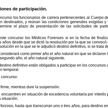
iones de participación.
oncurso los funcionarios de carrera pertenecientes al Cuerpo 
tén destinados, y reúnan las condiciones generales exigidas y
ermine el plazo de presentación de las solicitudes de part
este concurso los Médicos Forenses si en la fecha de finaliz
os años desde que se dictó la resolución por la que se convocó 
resolución en la que se le adjudicó destino definitivo, si se trata
onsiderará como primer año el año natural en que se dictaron l
egundo año, el año natural siguiente.
estino definitivo están obligados a participar en los concursos
ón temporal.
e concurso:
firme, mientras dure la suspensión.
encuentren en situación de excedencia voluntaria por interés p
 situación.
forzoso, hasta que transcurran uno o tres años, para destino en