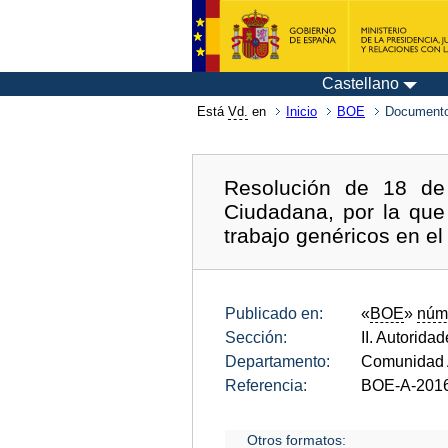
Castellano
Está
Vd.
en
Inicio
BOE
Documento
Resolución de 18 de 
Ciudadana, por la que
trabajo genéricos en el
Publicado en:
«
BOE
»
núm
Sección:
II. Autorida
Departamento:
Comunidad A
Referencia:
BOE-A-201
Otros formatos: