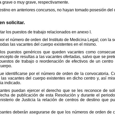
lta grave o muy grave, respectivamente.
estino en anteriores concursos, no hayan tomado posesión del d
n solicitar.
itar los puestos de trabajo relacionados en anexo I.
por el número de orden del Instituto de Medicina Legal; con la 
odas las vacantes del cuerpo existentes en el mismo.
r los puestos genéricos que queden vacantes como consecuen
ncepto de resultas a las vacantes ofertadas, salvo que se pre
 puestos de trabajo o reordenación de efectivos de un centro
cuerpo.
ue identificarse por el número de orden de la convocatoria. C
 las vacantes del cuerpo existentes en dicho centro y, así mis
ia indicado.
itantes puedan ejercer el derecho que se les reconoce de soli
fecha de publicación de esta Resolución y durante el periodo
sterio de Justicia la relación de centros de destino que pu
ipantes deberán asegurarse de que los números de orden de c