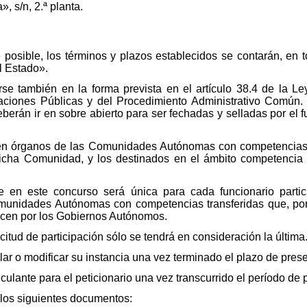
, s/n, 2.ª planta.
 posible, los términos y plazos establecidos se contarán, en t
el Estado».
irse también en la forma prevista en el artículo 38.4 de la 
aciones Públicas y del Procedimiento Administrativo Común. S
eberán ir en sobre abierto para ser fechadas y selladas por el 
 en órganos de las Comunidades Autónomas con competencias 
icha Comunidad, y los destinados en el ámbito competencia de
te en este concurso será única para cada funcionario partic
Comunidades Autónomas con competencias transferidas que, por 
icen por los Gobiernos Autónomos.
itud de participación sólo se tendrá en consideración la última
lar o modificar su instancia una vez terminado el plazo de pres
nculante para el peticionario una vez transcurrido el período de
n los siguientes documentos: