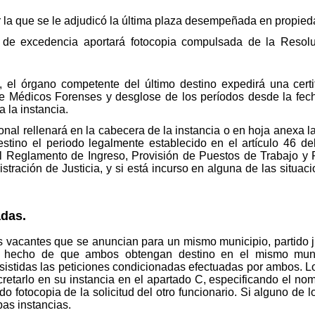
r la que se le adjudicó la última plaza desempeñada en propied
n de excedencia aportará fotocopia compulsada de la Resolu
d, el órgano competente del último destino expedirá una certi
e Médicos Forenses y desglose de los períodos desde la fecha
a la instancia.
al rellenará en la cabecera de la instancia o en hoja anexa la
destino el periodo legalmente establecido en el artículo 46 
el Reglamento de Ingreso, Provisión de Puestos de Trabajo y 
stración de Justicia, y si está incurso en alguna de las situaci
adas.
s vacantes que se anuncian para un mismo municipio, partido ju
l hecho de que ambos obtengan destino en el mismo municip
sistidas las peticiones condicionadas efectuadas por ambos. Lo
retarlo en su instancia en el apartado C, especificando el nom
fotocopia de la solicitud del otro funcionario. Si alguno de l
as instancias.