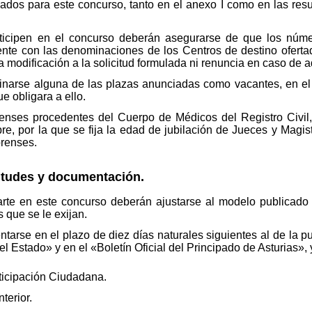
ados para este concurso, tanto en el anexo I como en las resul
icipen en el concurso deberán asegurarse de que los núme
nte con las denominaciones de los Centros de destino ofertad
 modificación a la solicitud formulada ni renuncia en caso de a
inarse alguna de las plazas anunciadas como vacantes, en el
e obligara a ello.
enses procedentes del Cuerpo de Médicos del Registro Civil, 
e, por la que se fija la edad de jubilación de Jueces y Magist
renses.
citudes y documentación.
parte en este concurso deberán ajustarse al modelo publicado
 que se le exijan.
ntarse en el plazo de diez días naturales siguientes al de la p
el Estado» y en el «Boletín Oficial del Principado de Asturias», y
ticipación Ciudadana.
terior.