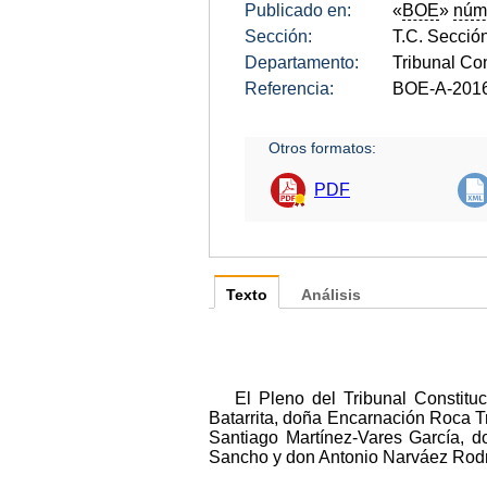
Publicado en:
«
BOE
»
núm
Sección:
T.C. Sección
Departamento:
Tribunal Con
Referencia:
BOE-A-201
Otros formatos:
PDF
Texto
Análisis
El Pleno del Tribunal Constit
Batarrita, doña Encarnación Roca T
Santiago Martínez-Vares García, 
Sancho y don Antonio Narváez Rodr