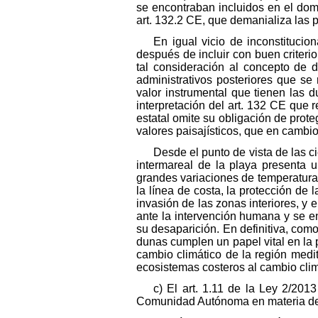
se encontraban incluidos en el domi
art. 132.2 CE, que demanializa las p
En igual vicio de inconstitucion
después de incluir con buen criterio
tal consideración al concepto de d
administrativos posteriores que se
valor instrumental que tienen las 
interpretación del art. 132 CE que r
estatal omite su obligación de proteg
valores paisajísticos, que en cambio
Desde el punto de vista de las c
intermareal de la playa presenta un
grandes variaciones de temperatura,
la línea de costa, la protección de l
invasión de las zonas interiores, y
ante la intervención humana y se en
su desaparición. En definitiva, com
dunas cumplen un papel vital en la p
cambio climático de la región medi
ecosistemas costeros al cambio climá
c) El art. 1.11 de la Ley 2/201
Comunidad Autónoma en materia de p