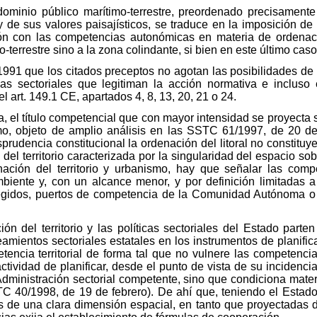
dominio público marítimo-terrestre, preordenado precisamente
 y de sus valores paisajísticos, se traduce en la imposición de
ión con las competencias autonómicas en materia de ordenación
-terrestre sino a la zona colindante, si bien en este último caso
91 que los citados preceptos no agotan las posibilidades de in
as sectoriales que legitiman la acción normativa e incluso
 art. 149.1 CE, apartados 4, 8, 13, 20, 21 o 24.
 el título competencial que con mayor intensidad se proyecta so
ismo, objeto de amplio análisis en las SSTC 61/1997, de 20 d
prudencia constitucional la ordenación del litoral no constituy
el territorio caracterizada por la singularidad del espacio sob
ación del territorio y urbanismo, hay que señalar las com
nte y, con un alcance menor, y por definición limitadas a p
tegidos, puertos de competencia de la Comunidad Autónoma o p
ón del territorio y las políticas sectoriales del Estado parte
mientos sectoriales estatales en los instrumentos de planificació
ia territorial de forma tal que no vulnere las competencias 
tividad de planificar, desde el punto de vista de su incidencia e
a Administración sectorial competente, sino que condiciona mat
STC 40/1998, de 19 de febrero). De ahí que, teniendo el Estad
 de una clara dimensión espacial, en tanto que proyectadas 