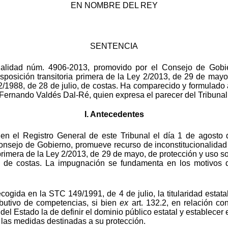
EN NOMBRE DEL REY
SENTENCIA
onalidad núm. 4906-2013, promovido por el Consejo de Gobie
disposición transitoria primera de la Ley 2/2013, de 29 de mayo
 22/1988, de 28 de julio, de costas. Ha comparecido y formulad
Fernando Valdés Dal-Ré, quien expresa el parecer del Tribunal
I. Antecedentes
 en el Registro General de este Tribunal el día 1 de agosto 
nsejo de Gobierno, promueve recurso de inconstitucionalidad co
 primera de la Ley 2/2013, de 29 de mayo, de protección y uso so
o, de costas. La impugnación se fundamenta en los motivos
cogida en la STC 149/1991, de 4 de julio, la titularidad estata
tributivo de competencias, si bien
ex
art. 132.2, en relación con
 Estado la de definir el dominio público estatal y establecer e
, las medidas destinadas a su protección.