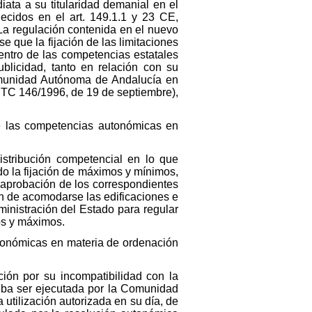
iata a su titularidad demanial en el
lecidos en el art. 149.1.1 y 23 CE,
 La regulación contenida en el nuevo
 que la fijación de las limitaciones
entro de las competencias estatales
ublicidad, tanto en relación con su
omunidad Autónoma de Andalucía en
 STC 146/1996, de 19 de septiembre),
ge las competencias autonómicas en
istribución competencial en lo que
do la fijación de máximos y mínimos,
a aprobación de los correspondientes
 han de acomodarse las edificaciones e
ministración del Estado para regular
mos y máximos.
autonómicas en materia de ordenación
ción por su incompatibilidad con la
eba ser ejecutada por la Comunidad
utilización autorizada en su día, de