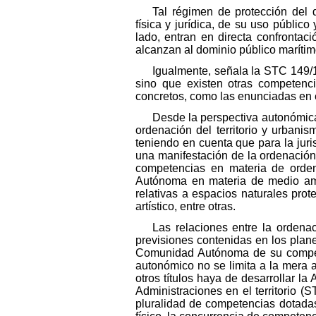
Tal régimen de protección del 
física y jurídica, de su uso público
lado, entran en directa confrontac
alcanzan al dominio público marítimo
Igualmente, señala la STC 149/19
sino que existen otras competenci
concretos, como las enunciadas en el
Desde la perspectiva autonómica,
ordenación del territorio y urban
teniendo en cuenta que para la juris
una manifestación de la ordenación d
competencias en materia de orden
Autónoma en materia de medio ambie
relativas a espacios naturales pro
artístico, entre otras.
Las relaciones entre la ordenaci
previsiones contenidas en los planea
Comunidad Autónoma de su competenc
autonómico no se limita a la mera ac
otros títulos haya de desarrollar l
Administraciones en el territorio (
pluralidad de competencias dotadas