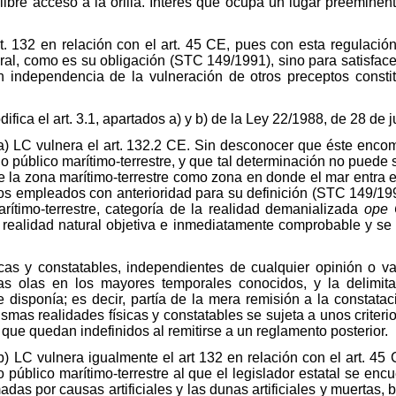
libre acceso a la orilla. Interés que ocupa un lugar preemine
. 132 en relación con el art. 45 CE, pues con esta regulación 
ral, como es su obligación (STC 149/1991), sino para satisfacer
on independencia de la vulneración de otros preceptos consti
difica el art. 3.1, apartados a) y b) de la Ley 22/1988, de 28 de 
 a) LC vulnera el art. 132.2 CE. Sin desconocer que éste encom
o público marítimo-terrestre, y que tal determinación no puede 
e la zona marítimo-terrestre como zona en donde el mar entra en
rios empleados con anterioridad para su definición (STC 149/199
ítimo-terrestre, categoría de la realidad demanializada
ope 
 realidad natural objetiva e inmediatamente comprobable y se s
icas y constatables, independientes de cualquier opinión o va
las olas en los mayores temporales conocidos, y la delimit
disponía; es decir, partía de la mera remisión a la constatac
ismas realidades físicas y constatables se sujeta a unos criterio
o que quedan indefinidos al remitirse a un reglamento posterior.
b) LC vulnera igualmente el art 132 en relación con el art. 45
 público marítimo-terrestre al que el legislador estatal se en
adas por causas artificiales y las dunas artificiales y muertas,