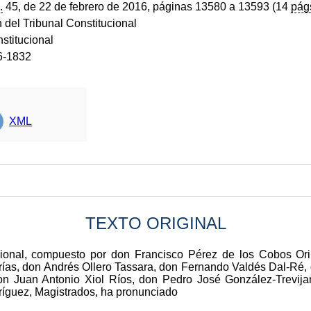
.
45, de 22 de febrero de 2016, páginas 13580 a 13593 (14
pág
 del Tribunal Constitucional
stitucional
6-1832
XML
TEXTO ORIGINAL
ucional, compuesto por don Francisco Pérez de los Cobos Or
rías, don Andrés Ollero Tassara, don Fernando Valdés Dal-Ré
don Juan Antonio Xiol Ríos, don Pedro José González-Trevij
íguez, Magistrados, ha pronunciado