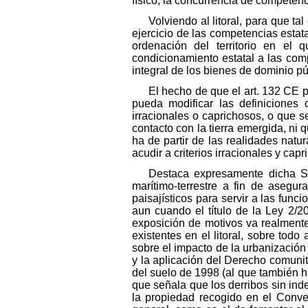
físico, la concurrencia de competen
Volviendo al litoral, para que t
ejercicio de las competencias estata
ordenación del territorio en el 
condicionamiento estatal a las comp
integral de los bienes de dominio pú
El hecho de que el art. 132 CE 
pueda modificar las definiciones 
irracionales o caprichosos, o que 
contacto con la tierra emergida, ni 
ha de partir de las realidades natu
acudir a criterios irracionales y cap
Destaca expresamente dicha Sen
marítimo-terrestre a fin de asegur
paisajísticos para servir a las func
aun cuando el título de la Ley 2/20
exposición de motivos va realmente 
existentes en el litoral, sobre tod
sobre el impacto de la urbanizació
y la aplicación del Derecho comunit
del suelo de 1998 (al que también h
que señala que los derribos sin ind
la propiedad recogido en el Conve