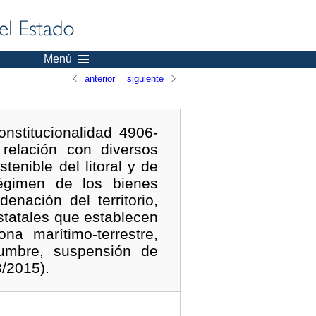
Menú
anterior
siguiente
nstitucionalidad 4906-
relación con diversos
enible del litoral y de
égimen de los bienes
nación del territorio,
statales que establecen
ona marítimo-terrestre,
umbre, suspensión de
3/2015).