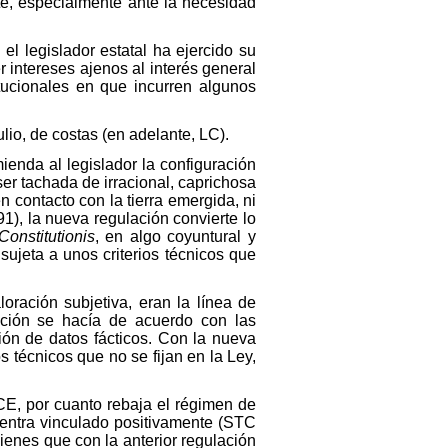
nte, especialmente ante la necesidad
el legislador estatal ha ejercido su
 intereses ajenos al interés general
tucionales en que incurren algunos
julio, de costas (en adelante, LC).
ienda al legislador la configuración
ser tachada de irracional, caprichosa
 contacto con la tierra emergida, ni
1), la nueva regulación convierte lo
Constitutionis
, en algo coyuntural y
ujeta a unos criterios técnicos que
loración subjetiva, eran la línea de
ación se hacía de acuerdo con las
ión de datos fácticos. Con la nueva
s técnicos que no se fijan en la Ley,
 CE, por cuanto rebaja el régimen de
cuentra vinculado positivamente (STC
 bienes que con la anterior regulación