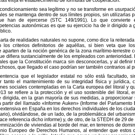
cias exija el establecimiento de fórmulas de cooperación.
al condicionamiento sea legítimo y no se transforme en usurpaci
les se mantenga dentro de sus límites propios, sin utilizarlas p
que han de ejercerse (STC 149/1991). Lo que convierte en
etencias autonómicas es que su ejercicio ha de ir dirigido a g
blico.
parta de realidades naturales no supone, como dice la reiterad
o los criterios definitorios de aquéllas, si bien veta que
se aparten de la noción genérica de la zona marítimo-terrestre
que difiera sustancialmente de los empleados con anterioridad. 
rales que la Constitución marca sin desconocerlas, y al definir
richosos, que llegado el caso podrían ser también contrarios al p
tencia que el legislador estatal no sólo está facultado, s
ar tanto el mantenimiento de su integridad física y jurídica
iones sociales contempladas en la Carta europea del litoral y q
13 se refiere a la protección y el uso sostenible del litoral
dirigida, en la gran mayoría de sus medidas, a proporcionar s
o a partir del llamado «Informe Auken» (Informe del Parlament
n extensiva en España en los derechos individuales de los ciu
ario), olvidándose, de un lado, de la problemática del urbanis
ace referencia dicho informe) y, de otro, de la STEDH de 29 d
emnización de viviendas al borde del mar, en terrenos de domin
nio Europeo de Derechos Humanos, al entender que estos de