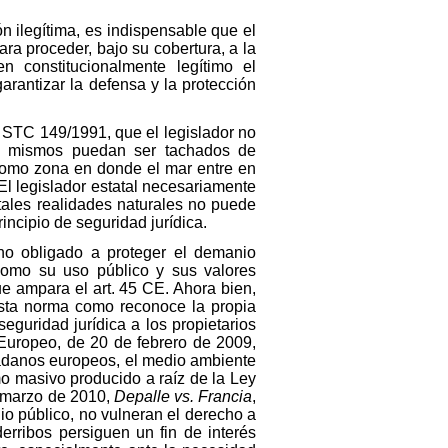
ón ilegítima, es indispensable que el
ara proceder, bajo su cobertura, a la
 constitucionalmente legítimo el
arantizar la defensa y la protección
a STC 149/1991, que el legislador no
 los mismos puedan ser tachados de
 como zona en donde el mar entre en
El legislador estatal necesariamente
 tales realidades naturales no puede
rincipio de seguridad jurídica.
ino obligado a proteger el demanio
, como su uso público y sus valores
ue ampara el art. 45 CE. Ahora bien,
, esta norma como reconoce la propia
eguridad jurídica a los propietarios
o Europeo, de 20 de febrero de 2009,
dadanos europeos, el medio ambiente
mo masivo producido a raíz de la Ley
e marzo de 2010,
Depalle vs. Francia
,
io público, no vulneran el derecho a
rribos persiguen un fin de interés