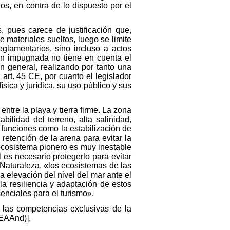
os, en contra de lo dispuesto por el
s, pues carece de justificación que,
 materiales sueltos, luego se limite
eglamentarios, sino incluso a actos
ión impugnada no tiene en cuenta el
n general, realizando por tanto una
art. 45 CE, por cuanto el legislador
ísica y jurídica, su uso público y sus
ntre la playa y tierra firme. La zona
bilidad del terreno, alta salinidad,
 funciones como la estabilización de
a retención de la arena para evitar la
 ecosistema pionero es muy inestable
 es necesario protegerlo para evitar
 Naturaleza, «los ecosistemas de las
a elevación del nivel del mar ante el
a resiliencia y adaptación de estos
enciales para el turismo».
e las competencias exclusivas de la
(EAAnd)].