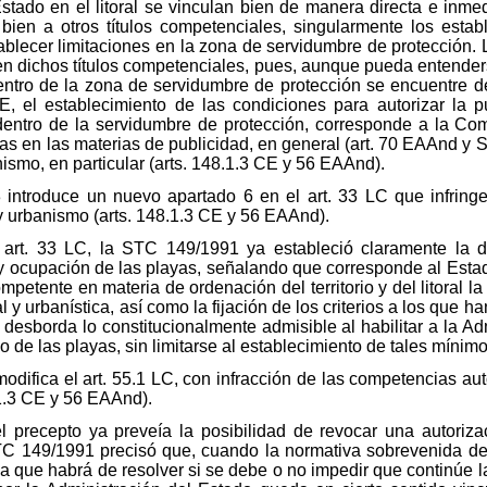
Estado en el litoral se vinculan bien de manera directa e inmed
, bien a otros títulos competenciales, singularmente los estab
ablecer limitaciones en la zona de servidumbre de protección.
en dichos títulos competenciales, pues, aunque pueda entenderse
dentro de la zona de servidumbre de protección se encuentre d
E, el establecimiento de las condiciones para autorizar la p
dentro de la servidumbre de protección, corresponde a la C
as en las materias de publicidad, en general (art. 70 EAAnd y
anismo, en particular (arts. 148.1.3 CE y 56 EAAnd).
13 introduce un nuevo apartado 6 en el art. 33 LC que infrin
 y urbanismo (arts. 148.1.3 CE y 56 EAAnd).
 art. 33 LC, la STC 149/1991 ya estableció claramente la d
 y ocupación de las playas, señalando que corresponde al Esta
petente en materia de ordenación del territorio y del litoral l
l y urbanística, así como la fijación de los criterios a los que
 desborda lo constitucionalmente admisible al habilitar a la Ad
o de las playas, sin limitarse al establecimiento de tales míni
 modifica el art. 55.1 LC, con infracción de las competencias 
8.1.3 CE y 56 EAAnd).
el precepto ya preveía la posibilidad de revocar una autoriza
 STC 149/1991 precisó que, cuando la normativa sobrevenida d
 que habrá de resolver si se debe o no impedir que continúe la 