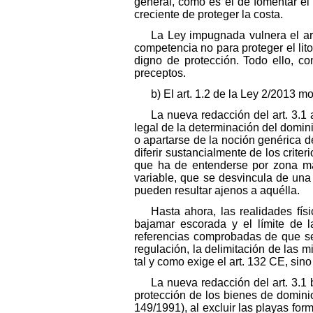
general, como es el de fomentar el 
creciente de proteger la costa.
La Ley impugnada vulnera el art
competencia no para proteger el lito
digno de protección. Todo ello, c
preceptos.
b) El art. 1.2 de la Ley 2/2013 mo
La nueva redacción del art. 3.1
legal de la determinación del domini
o apartarse de la noción genérica d
diferir sustancialmente de los crite
que ha de entenderse por zona mar
variable, que se desvincula de una
pueden resultar ajenos a aquélla.
Hasta ahora, las realidades fís
bajamar escorada y el límite de 
referencias comprobadas de que se 
regulación, la delimitación de las m
tal y como exige el art. 132 CE, sin
La nueva redacción del art. 3.1 
protección de los bienes de dominio
149/1991), al excluir las playas form