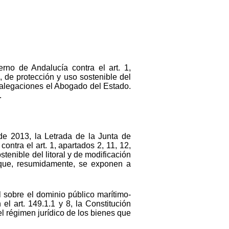
rno de Andalucía contra el art. 1,
, de protección y uso sostenible del
o alegaciones el Abogado del Estado.
.
de 2013, la Letrada de la Junta de
ntra el art. 1, apartados 2, 11, 12,
stenible del litoral y de modificación
 que, resumidamente, se exponen a
l sobre el dominio público marítimo-
 el art. 149.1.1 y 8, la Constitución
l régimen jurídico de los bienes que