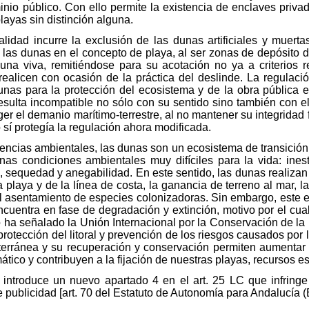
nio público. Con ello permite la existencia de enclaves privad
layas sin distinción alguna.
alidad incurre la exclusión de las dunas artificiales y muerta
 las dunas en el concepto de playa, al ser zonas de depósito de
una viva, remitiéndose para su acotación no ya a criterios r
 realicen con ocasión de la práctica del deslinde. La regulac
dunas para la protección del ecosistema y de la obra pública e
esulta incompatible no sólo con su sentido sino también con el 
er el demanio marítimo-terrestre, al no mantener su integridad f
 sí protegía la regulación ahora modificada.
iencias ambientales, las dunas son un ecosistema de transición e
as condiciones ambientales muy difíciles para la vida: inesta
 sequedad y anegabilidad. En este sentido, las dunas realizan
a playa y de la línea de costa, la ganancia de terreno al mar, l
 el asentamiento de especies colonizadoras. Sin embargo, este
cuentra en fase de degradación y extinción, motivo por el cual
o ha señalado la Unión Internacional por la Conservación de la
rotección del litoral y prevención de los riesgos causados por l
terránea y su recuperación y conservación permiten aumentar l
tico y contribuyen a la fijación de nuestras playas, recursos es
3 introduce un nuevo apartado 4 en el art. 25 LC que infring
ublicidad [art. 70 del Estatuto de Autonomía para Andalucía 