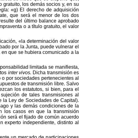
o gratuito, los demás socios y, en su
egla: «g) El derecho de adquisición
trate, que será el menor de los dos
 resulte del último balance aprobado
praventa o a título gratuito, el valor
icación, «la determinación del valor
bado por la Junta, puede vulnerar el
ía en que se hubiera comunicado a la
ponsabilidad limitada se manifiesta,
ctos
inter vivos.
Dicha transmisión es
o o por sociedades pertenecientes al
upuestos de transmisión libre. Salvo
zcan los estatutos, si bien, para el
 sujeción de tales transmisiones al
e la Ley de Sociedades de Capital).
 pago y las demás condiciones de la
n los casos en que la transmisión
ición será el fijado de común acuerdo
n experto independiente, distinto al
amente un mercado de participaciones