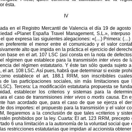
or ésta.
IV
ada en el Registro Mercantil de Valencia el día 19 de agosto
iedad «Planet España Travel Management, S.L.», interpuso re
n el que expresa las siguientes alegaciones: «(…) Primera: (…) 
ión preferente el menor entre el comunicado y el valor conta
ivamente alto que impida en la práctica el ejercicio del derech
 con base en el art. 107 LSC (así consta en la nota de defectos
e el régimen que establece para la transmisión
inter vivos
de l
ciencia del régimen estatutario. Y éste tan sólo queda sujeto 
o, el art. 108 LSC. Así pues, habrá que determinar si existe proh
como establece el art. 188.1 RRM, son inscribibles cuales
 de las participaciones sociales, sin más limitaciones que l
8 LSC). Tercera: La modificación estatutaria propuesta se fund
idad, establecer los criterios y sistemas para la determi
 para el caso de transmisiones
inter vivos
o
mortis causa.
En ej
nte han acordado que, para el caso de que se ejerza el dere
de dos importes: el propuesto para la transmisión y el valor c
RM, llegaremos a la conclusión de que tales «criterios y sis
stén prohibidos por la ley. Cuarta: El art. 123 RRM, precepto
tado 6 una limitación a la autonomía de la voluntad social que
 las restricciones estatutarias que impidan al accionista obtener