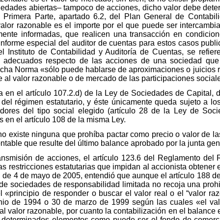
ciedades abiertas– tampoco de acciones, dicho valor debe dete
 Primera Parte, apartado 6.2, del Plan General de Contabi
lor razonable es el importe por el que puede ser intercambia
mente informadas, que realicen una transacción en condici
nforme especial del auditor de cuentas para estos casos pub
l Instituto de Contabilidad y Auditoría de Cuentas, se refi
adecuados respecto de las acciones de una sociedad que s
dicha Norma «sólo puede hablarse de aproximaciones o juicios r
e al valor razonable o de mercado de las participaciones social
 en el artículo 107.2.d) de la Ley de Sociedades de Capital, d
ia del régimen estatutario, y éste únicamente queda sujeto a lo
adores del tipo social elegido (artículo 28 de la Ley de So
s en el artículo 108 de la misma Ley.
 no existe ninguna que prohíba pactar como precio o valor de la
ontable que resulte del último balance aprobado por la junta gen
ransmisión de acciones, el artículo 123.6 del Reglamento del 
as restricciones estatutarias que impidan al accionista obtener 
n de 4 de mayo de 2005, entendió que aunque el artículo 188 de
s de sociedades de responsabilidad limitada no recoja una proh
l «principio de responder o buscar el valor real o el “valor raz
io de 1994 o 30 de marzo de 1999 según las cuales «el val
 al valor razonable, por cuanto la contabilización en el balance 
ir determinados elementos como puede ser el fondo de comercio 