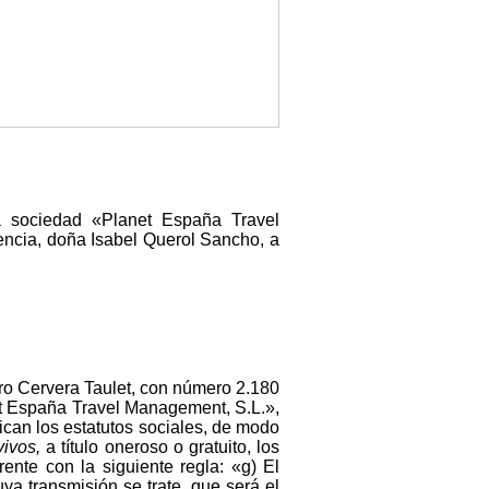
a sociedad «Planet España Travel
encia, doña Isabel Querol Sancho, a
dro Cervera Taulet, con número 2.180
et España Travel Management, S.L.»,
ican los estatutos sociales, de modo
vivos,
a título oneroso o gratuito, los
ente con la siguiente regla: «g) El
ya transmisión se trate, que será el