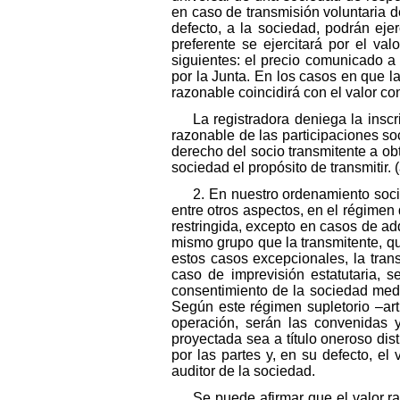
en caso de transmisión voluntaria d
defecto, a la sociedad, podrán eje
preferente se ejercitará por el va
siguientes: el precio comunicado a 
por la Junta. En los casos en que la 
razonable coincidirá con el valor co
La registradora deniega la insc
razonable de las participaciones soc
derecho del socio transmitente a ob
sociedad el propósito de transmitir. 
2. En nuestro ordenamiento soci
entre otros aspectos, en el régimen 
restringida, excepto en casos de ad
mismo grupo que la transmitente, que
estos casos excepcionales, la trans
caso de imprevisión estatutaria, s
consentimiento de la sociedad med
Según este régimen supletorio –art
operación, serán las convenidas 
proyectada sea a título oneroso dist
por las partes y, en su defecto, el
auditor de la sociedad.
Se puede afirmar que el valor r