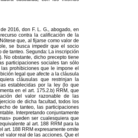
 de 2016, don F. L. G., abogado, en
curso contra la calificación de la
Nótese que, al fijarse como valor de
ble, se busca impedir que el socio
o de tanteo. Segunda: La inscripción
). No obstante, dicho precepto tiene
as participaciones sociales tan sólo
a las prohibiciones que le impone el
ibición legal que afecte a la cláusula
quiera cláusulas que restrinjan la
as establecidas por la ley (lo que
amenta en el art. 175.2.b) RRM, que
nación del valor razonable de las
ercicio de dicha facultad, todos los
cho de tanteo, las participaciones
ontable. Interpretando conjuntamente
temas» pueden ser cualesquiera que
 equivalente al art. 188 RRM para la
 el art. 188 RRM expresamente omite
 el valor real de las acciones. Que el