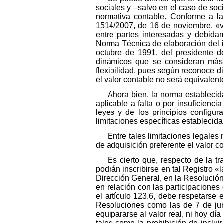
sociales y –salvo en el caso de so
normativa contable. Conforme a la
1514/2007, de 16 de noviembre, «va
entre partes interesadas y debida
Norma Técnica de elaboración del i
octubre de 1991, del presidente de
dinámicos que se consideran más 
flexibilidad, pues según reconoce 
el valor contable no será equivalent
Ahora bien, la norma establecida
aplicable a falta o por insuficienc
leyes y de los principios configur
limitaciones específicas establecida
Entre tales limitaciones legales
de adquisición preferente el valor c
Es cierto que, respecto de la t
podrán inscribirse en tal Registro «l
Dirección General, en la Resolució
en relación con las participacione
el artículo 123.6, debe respetarse e
Resoluciones como las de 7 de jun
equipararse al valor real, ni hoy día
tales como la prohibición de inclu