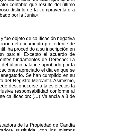
alor contable que resulte del último
roso distinto de la compraventa o a
obado por la Junta».
 y fue objeto de calificación negativa
ficación del documento precedente de
il, ha procedido a su inscripción en
ión parcial: Excepto el acuerdo de
guientes fundamentos de Derecho: La
e del último balance aprobado por la
ipaciones apreciado el día en que se
 denegatorio. Se han cumplido en su
to del Registro Mercantil. Asimismo,
ede desconocerse a tales efectos la
clusiva responsabilidad conforme al
e calificación: (…) Valencia a 8 de
gistradora de la Propiedad de Gandia
radora sustituida, con los mismos