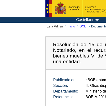
Castellano
Está
Vd.
en
Inicio
BOE
Documento
Resolución de 15 de n
Notariado, en el recur
bienes muebles VI de V
una entidad.
Publicado en:
«
BOE
»
núm
Sección:
III. Otras di
Departamento:
Ministerio d
Referencia:
BOE-A-201