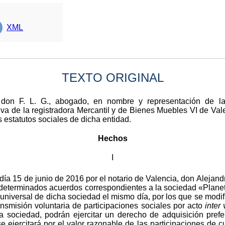
XML
TEXTO ORIGINAL
r don F. L. G., abogado, en nombre y representación de l
iva de la registradora Mercantil y de Bienes Muebles VI de Val
s estatutos sociales de dicha entidad.
Hechos
I
 día 15 de junio de 2016 por el notario de Valencia, don Alejan
o determinados acuerdos correspondientes a la sociedad «Plan
niversal de dicha sociedad el mismo día, por los que se modif
nsmisión voluntaria de participaciones sociales por acto
inter 
a sociedad, podrán ejercitar un derecho de adquisición prefer
 ejercitará por el valor razonable de las participaciones de cu