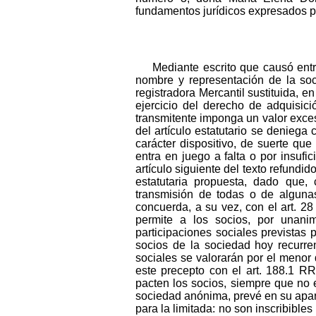
fundamentos jurídicos expresados p
Mediante escrito que causó entr
nombre y representación de la soc
registradora Mercantil sustituida, e
ejercicio del derecho de adquisic
transmitente imponga un valor exces
del artículo estatutario se deniega
carácter dispositivo, de suerte qu
entra en juego a falta o por insufi
artículo siguiente del texto refundid
estatutaria propuesta, dado que, 
transmisión de todas o de algunas
concuerda, a su vez, con el art. 2
permite a los socios, por unanim
participaciones sociales previstas
socios de la sociedad hoy recurre
sociales se valorarán por el menor 
este precepto con el art. 188.1 R
pacten los socios, siempre que no e
sociedad anónima, prevé en su apar
para la limitada: no son inscribibles