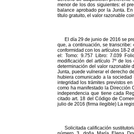
menor de los dos siguientes: el pre
balance aprobado por la Junta. En 
título gratuito, el valor razonable c
El día 29 de junio de 2016 se pre
que, a continuación, se transcribe:
conformidad con los artículos 18-2 
el: Tomo: 9.757 Libro: 7.039 Foli
modificación del artículo 7º de lo
determinación del valor razonable d
Junta, puede vulnerar el derecho de
hubiera comunicado a la sociedad e
integridad los trámites previstos e
como ha manifestado la Dirección G
independencia que tiene cada Regis
citado art. 18 del Código de Comer
julio de 2016 (firma ilegible) La regi
Solicitada calificación sustitut
número 3, doña María Elena Domín