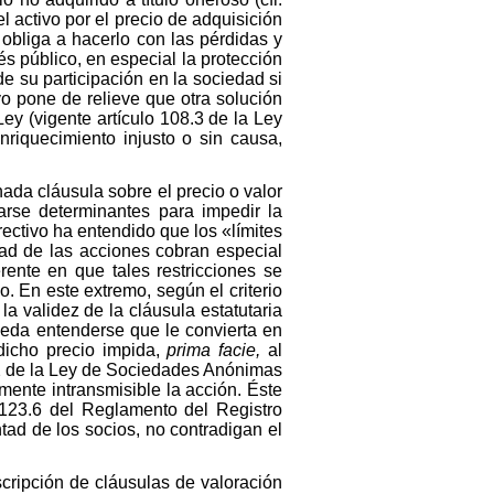
l activo por el precio de adquisición
s obliga a hacerlo con las pérdidas y
rés público, en especial la protección
de su participación en la sociedad si
vo pone de relieve que otra solución
Ley (vigente artículo 108.3 de la Ley
riquecimiento injusto o sin causa,
ada cláusula sobre el precio o valor
arse determinantes para impedir la
ectivo ha entendido que los «límites
dad de las acciones cobran especial
erente en que tales restricciones se
. En este extremo, según el criterio
a validez de la cláusula estatutaria
pueda entenderse que le convierta en
 dicho precio impida,
prima facie,
al
3.2 de la Ley de Sociedades Anónimas
mente intransmisible la acción. Éste
 123.6 del Reglamento del Registro
tad de los socios, no contradigan el
cripción de cláusulas de valoración