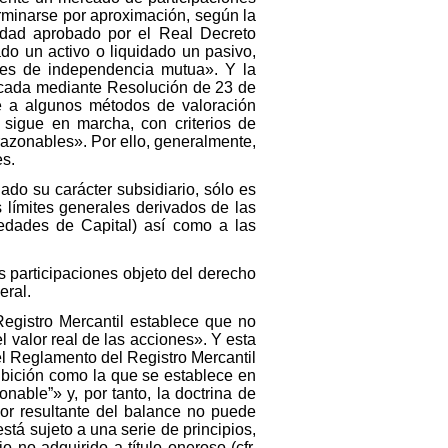
rminarse por aproximación, según la
lidad aprobado por el Real Decreto
do un activo o liquidado un pasivo,
ones de independencia mutua». Y la
licada mediante Resolución de 23 de
ere a algunos métodos de valoración
igue en marcha, con criterios de
azonables». Por ello, generalmente,
es.
ado su carácter subsidiario, sólo es
s límites generales derivados de las
ciedades de Capital) así como a las
s participaciones objeto del derecho
eral.
Registro Mercantil establece que no
el valor real de las acciones». Y esta
l Reglamento del Registro Mercantil
ibición como la que se establece en
onable”» y, por tanto, la doctrina de
or resultante del balance no puede
está sujeto a una serie de principios,
no adquirido a título oneroso (cfr.