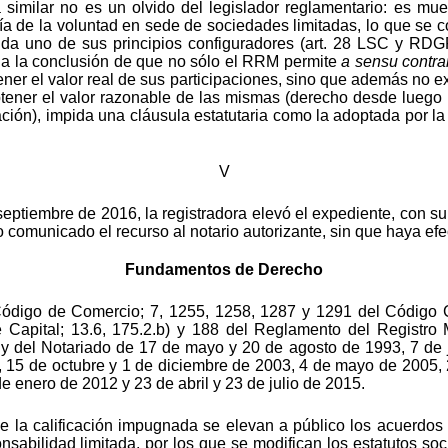
similar no es un olvido del legislador reglamentario: es mue
mía de la voluntad en sede de sociedades limitadas, lo que se c
duda uno de sus principios configuradores (art. 28 LSC y RDGR
s a la conclusión de que no sólo el RRM permite
a sensu contra
ner el valor real de sus participaciones, sino que además no ex
tener el valor razonable de las mismas (derecho desde luego 
ación), impida una cláusula estatutaria como la adoptada por la
V
septiembre de 2016, la registradora elevó el expediente, con su
o comunicado el recurso al notario autorizante, sin que haya ef
Fundamentos de Derecho
 Código de Comercio; 7, 1255, 1258, 1287 y 1291 del Código Ci
Capital; 13.6, 175.2.b) y 188 del Reglamento del Registro M
 y del Notariado de 17 de mayo y 20 de agosto de 1993, 7 de
, 15 de octubre y 1 de diciembre de 2003, 4 de mayo de 2005, 
e enero de 2012 y 23 de abril y 23 de julio de 2015.
 de la calificación impugnada se elevan a público los acuerdo
nsabilidad limitada, por los que se modifican los estatutos so