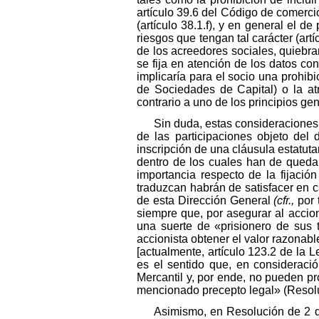
artículo 39.6 del Código de comercio
(artículo 38.1.f), y en general el d
riesgos que tengan tal carácter (artí
de los acreedores sociales, quiebran
se fija en atención de los datos co
implicaría para el socio una prohibi
de Sociedades de Capital) o la at
contrario a uno de los principios ge
Sin duda, estas consideraciones 
de las participaciones objeto del
inscripción de una cláusula estatut
dentro de los cuales han de quedar
importancia respecto de la fijación
traduzcan habrán de satisfacer en ca
de esta Dirección General
(cfr.,
por 
siempre que, por asegurar al accion
una suerte de «prisionero de sus t
accionista obtener el valor razonab
[actualmente, artículo 123.2 de la 
es el sentido que, en consideraci
Mercantil y, por ende, no pueden pr
mencionado precepto legal» (Resolu
Asimismo, en Resolución de 2 de