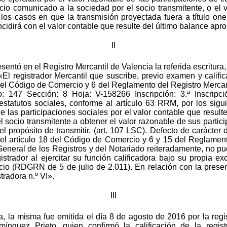
cio comunicado a la sociedad por el socio transmitente, o el v
los casos en que la transmisión proyectada fuera a título one
oincidirá con el valor contable que resulte del último balance apr
II
sentó en el Registro Mercantil de Valencia la referida escritura,
 «El registrador Mercantil que suscribe, previo examen y cali
del Código de Comercio y 6 del Reglamento del Registro Mercant
o: 147 Sección: 8 Hoja: V-158266 Inscripción: 3.ª Inscripc
s estatutos sociales, conforme al artículo 63 RRM, por los si
e las participaciones sociales por el valor contable que result
l socio transmitente a obtener el valor razonable de sus partic
l propósito de transmitir. (art. 107 LSC). Defecto de carácter
n el artículo 18 del Código de Comercio y 6 y 15 del Reglamen
eneral de los Registros y del Notariado reiteradamente, no pu
trador al ejercitar su función calificadora bajo su propia ex
cio (RDGRN de 5 de julio de 2.011). En relación con la present
stradora n.º VI».
III
oria, la misma fue emitida el día 8 de agosto de 2016 por la re
guez Prieto, quien confirmó la calificación de la regist