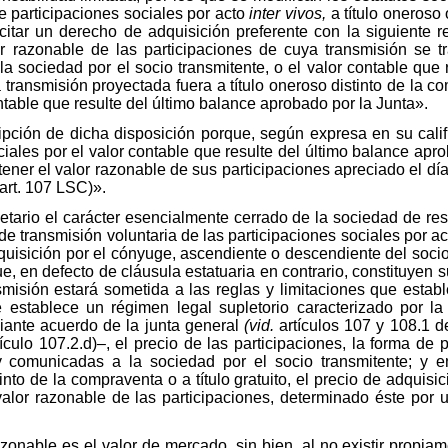
e participaciones sociales por acto
inter vivos,
a título oneroso 
rcitar un derecho de adquisición preferente con la siguiente r
lor razonable de las participaciones de cuya transmisión se 
la sociedad por el socio transmitente, o el valor contable que
transmisión proyectada fuera a título oneroso distinto de la com
ntable que resulte del último balance aprobado por la Junta».
ripción de dicha disposición porque, según expresa en su calif
iales por el valor contable que resulte del último balance apro
tener el valor razonable de sus participaciones apreciado el d
(art. 107 LSC)».
etario el carácter esencialmente cerrado de la sociedad de res
de transmisión voluntaria de las participaciones sociales por a
quisición por el cónyuge, ascendiente o descendiente del soci
, en defecto de cláusula estatuaria en contrario, constituyen s
misión estará sometida a las reglas y limitaciones que estable
e establece un régimen legal supletorio caracterizado por la
iante acuerdo de la junta general
(vid.
artículos 107 y 108.1 d
ículo 107.2.d)–, el precio de las participaciones, la forma de
y comunicadas a la sociedad por el socio transmitente; y e
into de la compraventa o a título gratuito, el precio de adquis
 valor razonable de las participaciones, determinado éste por u
azonable es el valor de mercado, sin bien, al no existir propi