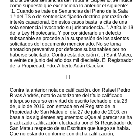
la cita de dos sentencias del Tribunal Supremo, se indica
como supuesto que excepciona lo anterior el siguiente:
“1. Cuando se trate de Sentencias del Pleno de la Sala
1.ª del TS o de sentencias fijando doctrina por razón de
interés casacional. En estos casos basta la cita de una
sola sentencia invocando su jurisprudencia...”. Artículo 18
de la Ley Hipotecaria. Y por considerarlo un defecto
subsanable se procede a la suspensión de los asientos
solicitados del documento mencionado. No se toma
anotación preventiva por defectos subsanables por no
haberse solicitado. Contra esta decisión (…) Sant Mateu,
a veinte de junio del año dos mil dieciséis. El Registrador
de la Propiedad, Fdo: Alberto Adán García».
III
Contra la anterior nota de calificación, don Rafael Pedro
Rivas Andrés, notario autorizante del título calificado,
interpuso recurso en virtud de escrito fechado el día 23
de julio de 2016, con entrada en el Registro de la
Propiedad de San Mateu el día 27 de julio de 2016, en
base a los siguientes argumentos: «Que al parecer se ha
practicado calificación efectuada por el Sr Registrador de
San Mateu respecto de su Escritura que luego se habla.
Que no estando conforme con dicha calificación,