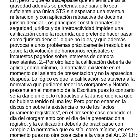
LH, pero lo que es inaceptable que en tema de tanta
gravedad además se pretenda que para ello sea
suficiente una única STS sin esperar a una eventual
reiteración, y con aplicación retroactiva de doctrina
jurisprudencial. Los principios constitucionales de
seguridad jurídica y de irretroactividad impiden una
calificación como la recurrida que pretende hacer pasar
como “jurisprudencia” lo que no lo es, y que además
provocaría unos problemas prácticamente irresolubles
sobre la devolución de honorarios regístrales e
impuestos pagados sobre intereses de demora
inexistentes. 2.–Por otro lado la calificación debería de
aplicar, como mínimo, la normativa existente en el
momento del asiento de presentación y no la aparecida
después. Lo lógico es que la calificación se atuviera a la
normativa que pudieron tener los otorgantes y Notario
presente en el momento de la Escritura pues lo contrario
sería darle un efecto retroactivo a la Jurisprudencia que
no hubiera tenido ni una ley. Pero por no entrar en la
discusión sobre la existencia o no de los “actos
puramente registrales”, en el presente caso coincide el
día del otorgamiento con el día de la presentación al
registro, y la calificación debería de practicarse con
arreglo a la normativa que existía, como mínimo, en ese
momento pues no otra cosa cabe a la vista del Art. 24 LH: