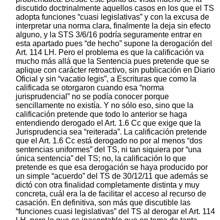
discutido doctrinalmente aquellos casos en los que el TS
adopta funciones “cuasi legislativas” y con la excusa de
interpretar una norma clara, finalmente la deja sin efecto
alguno, y la STS 3/6/16 podría seguramente entrar en
esta apartado pues “de hecho” supone la derogación del
Art. 114 LH. Pero el problema es que la calificación va
mucho más allá que la Sentencia pues pretende que se
aplique con carácter retroactivo, sin publicación en Diario
Oficial y sin “vacatio legis”, a Escrituras que como la
calificada se otorgaron cuando esa “norma
jurisprudencial” no se podía conocer porque
sencillamente no existía. Y no sólo eso, sino que la
calificación pretende que todo lo anterior se haga
entendiendo derogado el Art. 1.6 Cc que exige que la
Jurisprudencia sea “reiterada”. La calificación pretende
que el Art. 1.6 Cc está derogado no por al menos “dos
sentencias uniformes” del TS, ni tan siquiera por “una
única sentencia” del TS; no, la calificación lo que
pretende es que esa derogación se haya producido por
un simple “acuerdo” del TS de 30/12/11 que además se
dictó con otra finalidad completamente distinta y muy
concreta, cuál era la de facilitar el acceso al recurso de
casación. En definitiva, son más que discutible las
“funciones cuasi legislativas” del TS al derogar el Art. 114