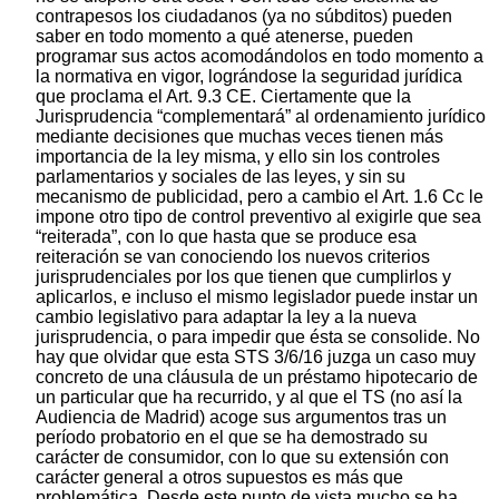
contrapesos los ciudadanos (ya no súbditos) pueden
saber en todo momento a qué atenerse, pueden
programar sus actos acomodándolos en todo momento a
la normativa en vigor, lográndose la seguridad jurídica
que proclama el Art. 9.3 CE. Ciertamente que la
Jurisprudencia “complementará” al ordenamiento jurídico
mediante decisiones que muchas veces tienen más
importancia de la ley misma, y ello sin los controles
parlamentarios y sociales de las leyes, y sin su
mecanismo de publicidad, pero a cambio el Art. 1.6 Cc le
impone otro tipo de control preventivo al exigirle que sea
“reiterada”, con lo que hasta que se produce esa
reiteración se van conociendo los nuevos criterios
jurisprudenciales por los que tienen que cumplirlos y
aplicarlos, e incluso el mismo legislador puede instar un
cambio legislativo para adaptar la ley a la nueva
jurisprudencia, o para impedir que ésta se consolide. No
hay que olvidar que esta STS 3/6/16 juzga un caso muy
concreto de una cláusula de un préstamo hipotecario de
un particular que ha recurrido, y al que el TS (no así la
Audiencia de Madrid) acoge sus argumentos tras un
período probatorio en el que se ha demostrado su
carácter de consumidor, con lo que su extensión con
carácter general a otros supuestos es más que
problemática. Desde este punto de vista mucho se ha