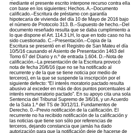
mediante el presente escrito interpone recurso contra ella
con base en los siguientes: Hechos. A.–Documento
calificado.–Escritura de préstamo con garantía
hipotecaria de vivienda del día 10 de Mayo de 2016 bajo
el número de Protocolo 313. B.–Supuesto de hecho.–Del
documento reseñado resulta que se daba cumplimiento a
lo que dispone el Art. 114.3 LH, lo que en todo caso no ha
sido cuestionado. C.–Presentación.–Copia de la
Escritura se presentó en el Registro de San Mateu el día
10/5/16 causando el Asiento de Presentación 1463 del
Tomo 67 del Diario y n.º de entrada 1.604. D.–Nota de
calificación.–La presentación de la Escritura provocó
nota de fecha 20/6/16 (que no se ha notificado al
recurrente y de la que se tiene noticia por medio de
terceros), en la que se suspende la inscripción por el
siguiente defecto: “El interés moratorio pactado resulta
abusivo al exceder en más de dos puntos porcentuales al
interés remuneratorio pactado”. En su apoyo cita una sola
Sentencia del Tribunal Supremo de 3/6/16, y un Acuerdo
de la Sala 1.ª del TS de 30/12/11. Fundamentos de
Derecho. 0.–Previo notificación de la calificación. El
recurrente no ha recibido notificación de la calificación y
las noticias que tiene son sólo por referencias de
terceros, dejando constancia que jamás ha dado
autorización para que la notificación deje de hacerse de