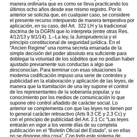
manera ordinaria que es como se lleva practicando los
últimos ocho años desde ese mismo registro. Por lo
anterior se solicita que, en cualquier caso, se considere
el presente recurso interpuesto de manera tempestiva por
aplicación, en su caso, del Art. 322 LH y la tradicional
doctrina de la DGRN que lo interpreta (entre otras Res.
4/12/13 y 9/1/14). 1.–La ley, la Jurisprudencia y el
principio constitucional de seguridad jurídica. En el
“Ancien Regime” una norma secreta emanada de la
simple decisión del poder absoluto era suficiente para
doblegar la voluntad de los súbditos que no podían haber
ajustado previamente sus conductas a algo que
desconocían. Para terminar con esas situaciones la
moderna codificación impuso una serie de controles y
publicidad en la elaboración y aplicación de las leyes, de
manera que la tramitación de una ley supone el control
de los representantes de la soberanía popular, y su
conocimiento por los medios de comunicación lo que
supone otro control añadido de carácter social. Lo
anterior se complementa con que las leyes no tienen por
lo general carácter retroactivo (Arts 9.3 CE y 2.3 Cc) y
con el principio de publicidad del Art. 2.1 Cc “Las leyes
entrarán en vigor a los veinte días de su completa
publicación en el “Boletín Oficial del Estado”, si en ellas
no se dispone otra cosa”. Con todo este sistema de