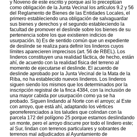
y Noveno de este escrito y porque así lo preceptúan
como obligación de la Junta Vecinal los artículos 9.2 y 56
del Reglamento de Bienes de las Entidades Locales, el
primero estableciendo una obligación de salvaguardar
sus bienes y derechos y el segundo estableciendo la
facultad de promover el deslinde sobre los bienes de su
pertenencia sobre los que existieren indicios de
usurpación. b) Es de sentido común que un expediente
de deslinde se realiza para definir los linderos cuyos
límites aparecieren imprecisos (art. 56 de RBEL). Los
linderos constituyen una realidad fáctica, de hecho, están
ahí, de acuerdo con la realidad física del terreno al
momento de ejecutarse el deslinde. El acuerdo de
deslinde aprobado por la Junta Vecinal de la Mata de la
Riba, no ha establecido nuevos linderos. Los linderos
siguen siendo los mismos que los determinados por la
inscripción registral de la finca 4384, con la inclusión de
una mayor cabida por usurpación como ya se ha
probado. Siguen lindando al Norte con el arroyo; al Este
con arroyo, que está ahí, adaptando los vértices
georreferenciados a los taludes que colindan con la
parcela 172 del polígono 25 porque estamos deslindando
un monte, pero el arroyo discurre por todo el lindero este;
al Sur, lindan con terrenos particulares y sobrantes de
terrenos mal adjudicados al Ayuntamiento de