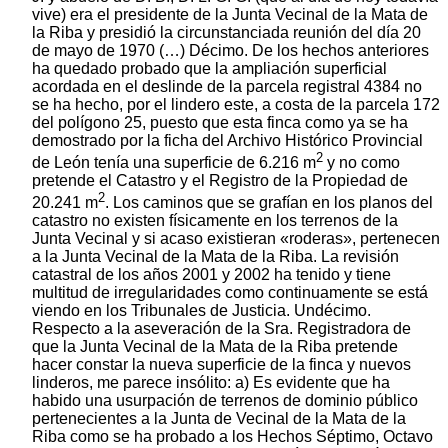
vive) era el presidente de la Junta Vecinal de la Mata de
la Riba y presidió la circunstanciada reunión del día 20
de mayo de 1970 (…) Décimo. De los hechos anteriores
ha quedado probado que la ampliación superficial
acordada en el deslinde de la parcela registral 4384 no
se ha hecho, por el lindero este, a costa de la parcela 172
del polígono 25, puesto que esta finca como ya se ha
demostrado por la ficha del Archivo Histórico Provincial
2
de León tenía una superficie de 6.216 m
y no como
pretende el Catastro y el Registro de la Propiedad de
2
20.241 m
. Los caminos que se grafían en los planos del
catastro no existen físicamente en los terrenos de la
Junta Vecinal y si acaso existieran «roderas», pertenecen
a la Junta Vecinal de la Mata de la Riba. La revisión
catastral de los años 2001 y 2002 ha tenido y tiene
multitud de irregularidades como continuamente se está
viendo en los Tribunales de Justicia. Undécimo.
Respecto a la aseveración de la Sra. Registradora de
que la Junta Vecinal de la Mata de la Riba pretende
hacer constar la nueva superficie de la finca y nuevos
linderos, me parece insólito: a) Es evidente que ha
habido una usurpación de terrenos de dominio público
pertenecientes a la Junta de Vecinal de la Mata de la
Riba como se ha probado a los Hechos Séptimo, Octavo