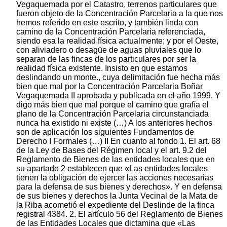
Vegaquemada por el Catastro, terrenos particulares que
fueron objeto de la Concentración Parcelaria a la que nos
hemos referido en este escrito, y también linda con
camino de la Concentración Parcelaria referenciada,
siendo esa la realidad física actualmente; y por el Oeste,
con aliviadero o desagüe de aguas pluviales que lo
separan de las fincas de los particulares por ser la
realidad física existente. Insisto en que estamos
deslindando un monte., cuya delimitación fue hecha más
bien que mal por la Concentración Parcelaria Boñar
Vegaquemada II aprobada y publicada en el año 1999. Y
digo más bien que mal porque el camino que grafía el
plano de la Concentración Parcelaria circunstanciada
nunca ha existido ni existe (…) A los anteriores hechos
son de aplicación los siguientes Fundamentos de
Derecho I Formales (…) II En cuanto al fondo 1. El art. 68
de la Ley de Bases del Régimen local y el art. 9.2 del
Reglamento de Bienes de las entidades locales que en
su apartado 2 establecen que «Las entidades locales
tienen la obligación de ejercer las acciones necesarias
para la defensa de sus bienes y derechos». Y en defensa
de sus bienes y derechos la Junta Vecinal de la Mata de
la Riba acometió el expediente del Deslinde de la finca
registral 4384. 2. El artículo 56 del Reglamento de Bienes
de las Entidades Locales que dictamina que «Las