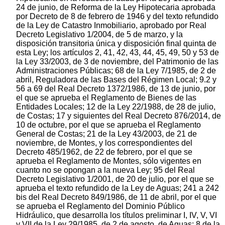
24 de junio, de Reforma de la Ley Hipotecaria aprobada
por Decreto de 8 de febrero de 1946 y del texto refundido
de la Ley de Catastro Inmobiliario, aprobado por Real
Decreto Legislativo 1/2004, de 5 de marzo, y la
disposición transitoria única y disposición final quinta de
esta Ley; los artículos 2, 41, 42, 43, 44, 45, 49, 50 y 53 de
la Ley 33/2003, de 3 de noviembre, del Patrimonio de las
Administraciones Públicas; 68 de la Ley 7/1985, de 2 de
abril, Reguladora de las Bases del Régimen Local; 9.2 y
56 a 69 del Real Decreto 1372/1986, de 13 de junio, por
el que se aprueba el Reglamento de Bienes de las
Entidades Locales; 12 de la Ley 22/1988, de 28 de julio,
de Costas; 17 y siguientes del Real Decreto 876/2014, de
10 de octubre, por el que se aprueba el Reglamento
General de Costas; 21 de la Ley 43/2003, de 21 de
noviembre, de Montes, y los correspondientes del
Decreto 485/1962, de 22 de febrero, por el que se
aprueba el Reglamento de Montes, sólo vigentes en
cuanto no se opongan a la nueva Ley; 95 del Real
Decreto Legislativo 1/2001, de 20 de julio, por el que se
aprueba el texto refundido de la Ley de Aguas; 241 a 242
bis del Real Decreto 849/1986, de 11 de abril, por el que
se aprueba el Reglamento del Dominio Público
Hidráulico, que desarrolla los títulos preliminar I, IV, V, VI
y VII de la Ley 29/1985, de 2 de agosto, de Aguas; 8 de la