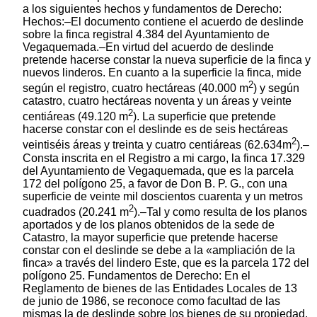
a los siguientes hechos y fundamentos de Derecho:
Hechos:–El documento contiene el acuerdo de deslinde
sobre la finca registral 4.384 del Ayuntamiento de
Vegaquemada.–En virtud del acuerdo de deslinde
pretende hacerse constar la nueva superficie de la finca y
nuevos linderos. En cuanto a la superficie la finca, mide
2
según el registro, cuatro hectáreas (40.000 m
) y según
catastro, cuatro hectáreas noventa y un áreas y veinte
2
centiáreas (49.120 m
). La superficie que pretende
hacerse constar con el deslinde es de seis hectáreas
2
veintiséis áreas y treinta y cuatro centiáreas (62.634m
).–
Consta inscrita en el Registro a mi cargo, la finca 17.329
del Ayuntamiento de Vegaquemada, que es la parcela
172 del polígono 25, a favor de Don B. P. G., con una
superficie de veinte mil doscientos cuarenta y un metros
2
cuadrados (20.241 m
).–Tal y como resulta de los planos
aportados y de los planos obtenidos de la sede de
Catastro, la mayor superficie que pretende hacerse
constar con el deslinde se debe a la «ampliación de la
finca» a través del lindero Este, que es la parcela 172 del
polígono 25. Fundamentos de Derecho: En el
Reglamento de bienes de las Entidades Locales de 13
de junio de 1986, se reconoce como facultad de las
mismas la de deslinde sobre los bienes de su propiedad.