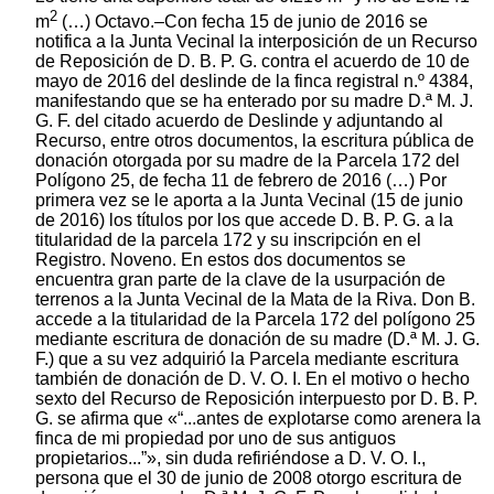
2
m
(…) Octavo.–Con fecha 15 de junio de 2016 se
notifica a la Junta Vecinal la interposición de un Recurso
de Reposición de D. B. P. G. contra el acuerdo de 10 de
mayo de 2016 del deslinde de la finca registral n.º 4384,
manifestando que se ha enterado por su madre D.ª M. J.
G. F. del citado acuerdo de Deslinde y adjuntando al
Recurso, entre otros documentos, la escritura pública de
donación otorgada por su madre de la Parcela 172 del
Polígono 25, de fecha 11 de febrero de 2016 (…) Por
primera vez se le aporta a la Junta Vecinal (15 de junio
de 2016) los títulos por los que accede D. B. P. G. a la
titularidad de la parcela 172 y su inscripción en el
Registro. Noveno. En estos dos documentos se
encuentra gran parte de la clave de la usurpación de
terrenos a la Junta Vecinal de la Mata de la Riva. Don B.
accede a la titularidad de la Parcela 172 del polígono 25
mediante escritura de donación de su madre (D.ª M. J. G.
F.) que a su vez adquirió la Parcela mediante escritura
también de donación de D. V. O. I. En el motivo o hecho
sexto del Recurso de Reposición interpuesto por D. B. P.
G. se afirma que «“...antes de explotarse como arenera la
finca de mi propiedad por uno de sus antiguos
propietarios...”», sin duda refiriéndose a D. V. O. I.,
persona que el 30 de junio de 2008 otorgo escritura de