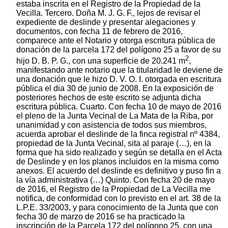
estaba inscrita en el Registro de la Propiedad de la
Vecilla. Tercero. Doña M. J. G. F., lejos de revisar el
expediente de deslinde y presentar alegaciones y
documentos, con fecha 11 de febrero de 2016,
comparece ante el Notario y otorga escritura pública de
donación de la parcela 172 del polígono 25 a favor de su
2
hijo D. B. P. G., con una superficie de 20.241 m
,
manifestando ante notario que la titularidad le deviene de
una donación que le hizo D. V. O. I. otorgada en escritura
pública el dia 30 de junio de 2008. En la exposición de
posteriores hechos de este escrito se adjunta dicha
escritura pública. Cuarto. Con fecha 10 de mayo de 2016
el pleno de la Junta Vecinal de La Mata de la Riba, por
unanimidad y con asistencia de todos sus miembros,
acuerda aprobar el deslinde de la finca registral nº 4384,
propiedad de la Junta Vecinal, sita al paraje (…), en la
forma que ha sido realizado y según se detalla en el Acta
de Deslinde y en los planos incluidos en la misma como
anexos. El acuerdo del deslinde es definitivo y puso fin a
la vía administrativa (…) Quinto. Con fecha 20 de mayo
de 2016, el Registro de la Propiedad de La Vecilla me
notifica, de conformidad con lo previsto en el art. 38 de la
L.P.E. 33/2003, y para conocimiento de la Junta que con
fecha 30 de marzo de 2016 se ha practicado la
inscripción de la Parcela 172 del polígono 25, con una