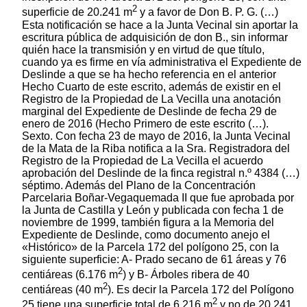
2
superficie de 20.241 m
y a favor de Don B. P. G. (…)
Esta notificación se hace a la Junta Vecinal sin aportar la
escritura pública de adquisición de don B., sin informar
quién hace la transmisión y en virtud de que título,
cuando ya es firme en vía administrativa el Expediente de
Deslinde a que se ha hecho referencia en el anterior
Hecho Cuarto de este escrito, además de existir en el
Registro de la Propiedad de La Vecilla una anotación
marginal del Expediente de Deslinde de fecha 29 de
enero de 2016 (Hecho Primero de este escrito (…).
Sexto. Con fecha 23 de mayo de 2016, la Junta Vecinal
de la Mata de la Riba notifica a la Sra. Registradora del
Registro de la Propiedad de La Vecilla el acuerdo
aprobación del Deslinde de la finca registral n.º 4384 (…)
séptimo. Además del Plano de la Concentración
Parcelaria Boñar-Vegaquemada II que fue aprobada por
la Junta de Castilla y León y publicada con fecha 1 de
noviembre de 1999, también figura a la Memoria del
Expediente de Deslinde, como documento anejo el
«Histórico» de la Parcela 172 del polígono 25, con la
siguiente superficie: A- Prado secano de 61 áreas y 76
2
centiáreas (6.176 m
) y B- Árboles ribera de 40
2
centiáreas (40 m
). Es decir la Parcela 172 del Polígono
2
25 tiene una superficie total de 6.216 m
y no de 20.241