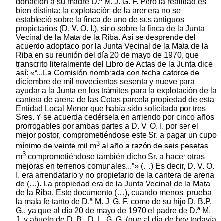
donación a su madre D.ª M. J. G. F. Pero la realidad es
bien distinta: la explotación de la arenera no se
estableció sobre la finca de uno de sus antiguos
propietarios (D. V. O. I.), sino sobre la finca de la Junta
Vecinal de la Mata de la Riba. Así se desprende del
acuerdo adoptado por la Junta Vecinal de la Mata de la
Riba en su reunión del día 20 de mayo de 1970, que
transcrito literalmente del Libro de Actas de la Junta dice
así: «“...La Comisión nombrada con fecha catorce de
diciembre de mil novecientos sesenta y nueve para
ayudar a la Junta en los trámites para la explotación de la
cantera de arena de las Cotas parcela propiedad de esta
Entidad Local Menor que había sido solicitada por tres
Sres. Y se acuerda cedérsela en arriendo por cinco años
prorrogables por ambas partes a D. V. O. I. por ser el
mejor postor, comprometiéndose este Sr. a pagar un cupo
3
mínimo de veinte mil m
al año a razón de seis pesetas
3
m
comprometiéndose también dicho Sr. a hacer otras
mejoras en terrenos comunales...”» (…) Es decir, D. V. O.
I. era arrendatario y no propietario de la cantera de arena
de (…). La propiedad era de la Junta Vecinal de la Mata
de la Riba. Este documento (…), cuando menos, prueba
la mala fe tanto de D.ª M. J. G. F. como de su hijo D. B.P.
G., ya que al día 20 de mayo de 1970 el padre de D.ª M.
J. y abuelo de D. B., D. L. G. G. (que al día de hoy todavía