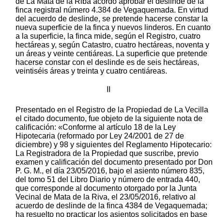
de La Mata de la Riba acordó aprobar el deslinde de la
finca registral número 4.384 de Vegaquemada. En virtud
del acuerdo de deslinde, se pretende hacerse constar la
nueva superficie de la finca y nuevos linderos. En cuanto
a la superficie, la finca mide, según el Registro, cuatro
hectáreas y, según Catastro, cuatro hectáreas, noventa y
un áreas y veinte centiáreas. La superficie que pretende
hacerse constar con el deslinde es de seis hectáreas,
veintiséis áreas y treinta y cuatro centiáreas.
II
Presentado en el Registro de la Propiedad de La Vecilla
el citado documento, fue objeto de la siguiente nota de
calificación: «Conforme al artículo 18 de la Ley
Hipotecaria (reformado por Ley 24/2001 de 27 de
diciembre) y 98 y siguientes del Reglamento Hipotecario:
La Registradora de la Propiedad que suscribe, previo
examen y calificación del documento presentado por Don
P. G. M., el día 23/05/2016, bajo el asiento número 835,
del tomo 51 del Libro Diario y número de entrada 440,
que corresponde al documento otorgado por la Junta
Vecinal de Mata de la Riva, el 23/05/2016, relativo al
acuerdo de deslinde de la finca 4384 de Vegaquemada;
ha resuelto no practicar los asientos solicitados en base