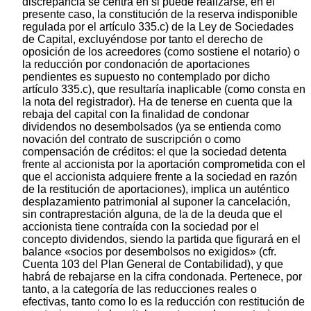
discrepancia se centra en si puede realizarse, en el
presente caso, la constitución de la reserva indisponible
regulada por el artículo 335.c) de la Ley de Sociedades
de Capital, excluyéndose por tanto el derecho de
oposición de los acreedores (como sostiene el notario) o
la reducción por condonación de aportaciones
pendientes es supuesto no contemplado por dicho
artículo 335.c), que resultaría inaplicable (como consta en
la nota del registrador). Ha de tenerse en cuenta que la
rebaja del capital con la finalidad de condonar
dividendos no desembolsados (ya se entienda como
novación del contrato de suscripción o como
compensación de créditos: el que la sociedad detenta
frente al accionista por la aportación comprometida con el
que el accionista adquiere frente a la sociedad en razón
de la restitución de aportaciones), implica un auténtico
desplazamiento patrimonial al suponer la cancelación,
sin contraprestación alguna, de la de la deuda que el
accionista tiene contraída con la sociedad por el
concepto dividendos, siendo la partida que figurará en el
balance «socios por desembolsos no exigidos» (cfr.
Cuenta 103 del Plan General de Contabilidad), y que
habrá de rebajarse en la cifra condonada. Pertenece, por
tanto, a la categoría de las reducciones reales o
efectivas, tanto como lo es la reducción con restitución de