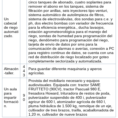
cinco tanques de abonado, cuatro soplantes para
remover el abono en los tanques, sistema de
filtración por anillas, seis inyectores tipo venturi,
sistema automático de autolimpieza de filtros,
Un
sistema de electroválvulas, dos sondas para c.e. y
cabezal
ph, dos electro bombas con variador de frecuencia
de riego
para la eficiencia energética., ducha lavaojos,
automati
estación agrometeorológica para el manejo del
zado.
riego, sondas de humedad para programación del
riego, dendómetro para programación del riego,
tarjeta de envío de datos por sms para la
comunicación de alarmas o averías, conexión a PC
para registro continuo de datos, se cuenta con una
red de distribución de riego localizado por goteo
completamente sectorizada y automatizada.
4
Almacén
Para guardar diferente maquinaria y aperos
4
-taller.
agrícolas.
3
Provista del mobiliario necesario y equipos
audiovisuales. Equipada con: tractor SAME
Un aula
FRUTTETO (90CV), tractor Pascuali 980 E,
para
fresadora Howard, trituradora de restos de poda,
9
impartir
pulverizador suspendido de 400 i, pulverizador
0
formació
agricur de 600 I, atomizador agrícola de 660 I,
n.
pluma hidráulica de 1.500 kg, remolque de un eje,
cultivador de tres brazos, traílla, acaballonadota de
1,20 m, cultivador de nueve brazos