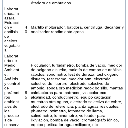
Atadora de embutidos.
Laborat
orio/alm
azara.
Extracci
ón y
4
Martillo molturador, batidora, centrífuga, decánter y
análisis
0
analizador rendimiento graso.
de
aceites
vegetale
s.
Laborat
orio de
Medio
Floculador, turbidimetro, bomba de vacío, medidor
Ambient
de oxígeno disuelto, maletín de campo de análisis
e.
rápidos, sonómetro, test de dureza, test oxigeno
Análisis
disuelto, test cromo, medidor atm, electrodo
y control
selectivo de fluoruro, electrodo selectivo de
de
amonio, sonda orp medición redox bolsillo, mantas
parámet
8
calefactoras para matraces, visocolor eco
ros
5
alcalinidad, conductímetro, equipo captación
ambient
muestras atm aguas, electrodo selectivo de cobre,
ales de
electrodo de referencia, planta aguas residuales,
los
ph-metro, oxímetro, fotómetro de llama,
proceso
salinómetro, luminómetro, volteador para
s de
lixiviación, bomba de vacío, cromatógrafo iónico,
conserv
equipo purificador agua millipore, etc.