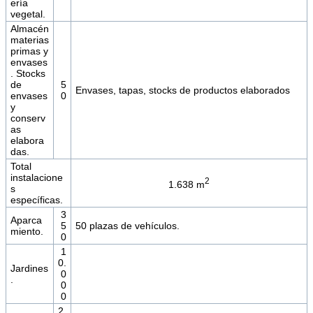
ería
vegetal.
Almacén
materias
primas y
envases
. Stocks
de
5
Envases, tapas, stocks de productos elaborados
envases
0
y
conserv
as
elabora
das.
Total
instalacione
2
1.638 m
s
específicas.
3
Aparca
5
50 plazas de vehículos.
miento.
0
1
0.
Jardines
0
.
0
0
2.