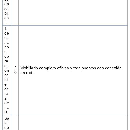
on
sa
bl
es
.
1
de
sp
ac
ho
s
de
re
sp
2
Mobiliario completo oficina y tres puestos con conexión
on
0
en red.
sa
bl
e
de
re
si
de
nc
ia.
Sa
la
de