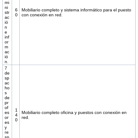
mi
ni
6
Mobiliario completo y sistema informático para el puesto
str
0
con conexión en red.
ac
ió
n
e
inf
or
m
ac
ió
n.
7
de
sp
ac
ho
s
de
pr
of
1
es
Mobiliario completo oficina y puestos con conexión en
4
or
red.
0
es
y
re
sp