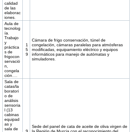
calidad
de las
elaborac
iones.
Aula de
tecnolog
ía.
Trabajo
Cámara de frigo conservación, túnel de
y
1
congelación, cámaras paralelas para atmósferas
práctica
5
modificadas, equipamiento eléctrico y equipos
s de
9
informáticos para manejo de autómatas y
frigocon
simuladores.
servació
n,
congela
ción….
Sala de
catas/la
boratori
o de
análisis
sensoria
l (13
cabinas
equipad
as y
Sede del panel de cata de aceite de oliva virgen de
sala de
9
la Región de Murcia con el reconocimiento del