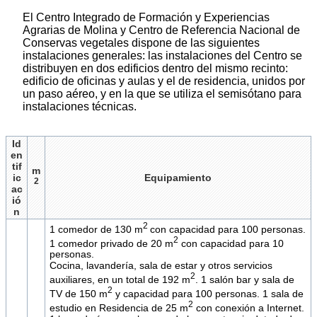
El Centro Integrado de Formación y Experiencias
Agrarias de Molina y Centro de Referencia Nacional de
Conservas vegetales dispone de las siguientes
instalaciones generales: las instalaciones del Centro se
distribuyen en dos edificios dentro del mismo recinto:
edificio de oficinas y aulas y el de residencia, unidos por
un paso aéreo, y en la que se utiliza el semisótano para
instalaciones técnicas.
Id
en
tif
m
ic
Equipamiento
2
ac
ió
n
2
1 comedor de 130 m
con capacidad para 100 personas.
2
1 comedor privado de 20 m
con capacidad para 10
personas.
Cocina, lavandería, sala de estar y otros servicios
2
auxiliares, en un total de 192 m
. 1 salón bar y sala de
2
TV de 150 m
y capacidad para 100 personas. 1 sala de
2
estudio en Residencia de 25 m
con conexión a Internet.