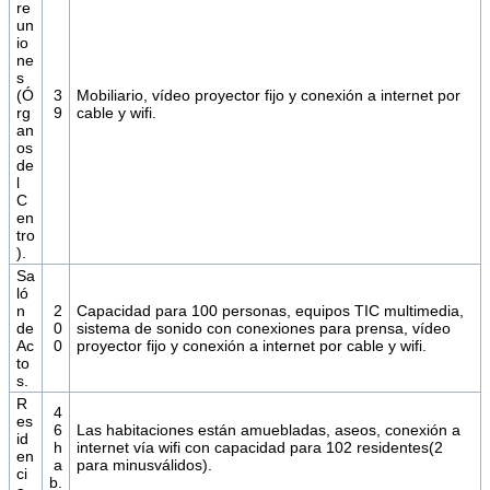
re
un
io
ne
s
(Ó
3
Mobiliario, vídeo proyector fijo y conexión a internet por
rg
9
cable y wifi.
an
os
de
l
C
en
tro
).
Sa
ló
n
2
Capacidad para 100 personas, equipos TIC multimedia,
de
0
sistema de sonido con conexiones para prensa, vídeo
Ac
0
proyector fijo y conexión a internet por cable y wifi.
to
s.
R
4
es
6
Las habitaciones están amuebladas, aseos, conexión a
id
h
internet vía wifi con capacidad para 102 residentes(2
en
a
para minusválidos).
ci
b.