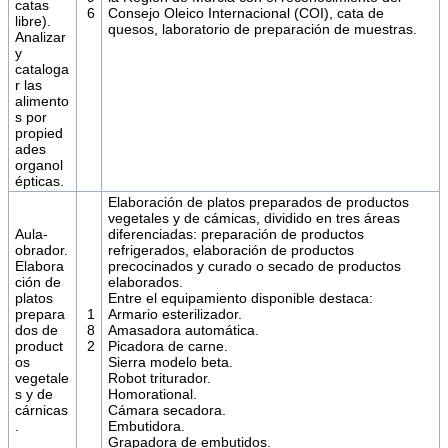
catas
6
Consejo Oleico Internacional (COI), cata de
libre).
quesos, laboratorio de preparación de muestras.
Analizar
y
cataloga
r las
alimento
s por
propied
ades
organol
épticas.
Elaboración de platos preparados de productos
vegetales y de cámicas, dividido en tres áreas
Aula-
diferenciadas: preparación de productos
obrador.
refrigerados, elaboración de productos
Elabora
precocinados y curado o secado de productos
ción de
elaborados.
platos
Entre el equipamiento disponible destaca:
prepara
1
Armario esterilizador.
dos de
8
Amasadora automática.
product
2
Picadora de carne.
os
Sierra modelo beta.
vegetale
Robot triturador.
s y de
Homorational.
cárnicas
Cámara secadora.
.
Embutidora.
Grapadora de embutidos.