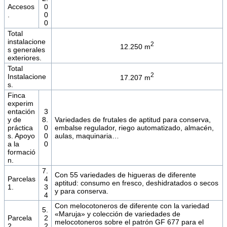
Accesos
0
.
0
0
Total
instalacione
2
12.250 m
s generales
exteriores.
Total
2
Instalacione
17.207 m
s.
Finca
experim
entación
3
y de
8.
Variedades de frutales de aptitud para conserva,
práctica
0
embalse regulador, riego automatizado, almacén,
s. Apoyo
0
aulas, maquinaria…
a la
0
formació
n.
7.
Con 55 variedades de higueras de diferente
Parcelas
4
aptitud: consumo en fresco, deshidratados o secos
1.
3
y para conserva.
4
Con melocotoneros de diferente con la variedad
5.
«Maruja» y colección de variedades de
Parcela
2
melocotoneros sobre el patrón GF 677 para el
2.
2