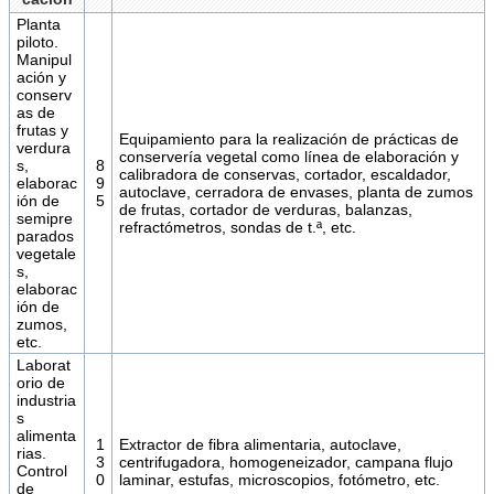
Planta
piloto.
Manipul
ación y
conserv
as de
frutas y
Equipamiento para la realización de prácticas de
verdura
conservería vegetal como línea de elaboración y
s,
8
calibradora de conservas, cortador, escaldador,
elaborac
9
autoclave, cerradora de envases, planta de zumos
ión de
5
de frutas, cortador de verduras, balanzas,
semipre
refractómetros, sondas de t.ª, etc.
parados
vegetale
s,
elaborac
ión de
zumos,
etc.
Laborat
orio de
industria
s
alimenta
1
Extractor de fibra alimentaria, autoclave,
rias.
3
centrifugadora, homogeneizador, campana flujo
Control
0
laminar, estufas, microscopios, fotómetro, etc.
de