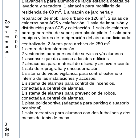
1 lavandería para alumnos de larga estancia dotada de
lavadora y secadora. 1 almacén para mobiliario de
2
residencia de 60 m
. 1 almacén de jardinería y
2
reparación de mobiliario urbano de 120 m
. 2 salas de
Zo
calderas para ACS y calefacción. 1 sala de impulsión y
na
distribución para ACS y calefacción. 1 sala de calderas
s
2
para generación de vapor para planta piloto. 1 sala para
co
0
equipos y torres de refrigeración del aire acondicionado
m
0
2
centralizado. 2 áreas para archivo de 250 m
.
un
0
1 centro de transformación.
es
2 vestuarios para personal de servicios y/o alumnos.
.
1 ascensor que da acceso a los dos edificios.
2 almacenes para material de oficina y archivo reciente.
1 sala de reprografía y encuadernación.
1 sistema de vídeo vigilancia para control externo e
interno de las instalaciones y accesos.
1 sistema de alarmas para control de incendios,
conectada a central de alarmas.
1 sistema de alarmas para prevención de robos,
conectada a central de alarmas.
1 pista polideportiva (adaptada para parking disuasorio
ocasional).
1 sala recreativa para alumnos con dos futbolines y dos
mesas de tenis de mesa.
3
de
sp