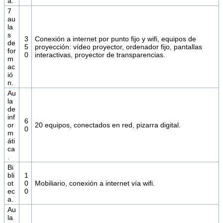
a.
7
au
la
s
3
Conexión a internet por punto fijo y wifi, equipos de
de
5
proyección: vídeo proyector, ordenador fijo, pantallas
for
0
interactivas, proyector de transparencias.
m
ac
ió
n.
Au
la
de
inf
6
or
20 equipos, conectados en red, pizarra digital.
0
m
áti
ca
.
Bi
bli
1
ot
0
Mobiliario, conexión a internet vía wifi.
ec
0
a.
Au
la