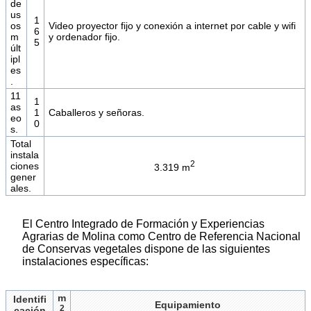
de
us
1
os
Video proyector fijo y conexión a internet por cable y wifi
6
m
y ordenador fijo.
5
últ
ipl
es
.
11
1
as
1
Caballeros y señoras.
eo
0
s.
Total
instala
2
ciones
3.319 m
gener
ales.
El Centro Integrado de Formación y Experiencias
Agrarias de Molina como Centro de Referencia Nacional
de Conservas vegetales dispone de las siguientes
instalaciones específicas:
m
Identifi
Equipamiento
2
cación