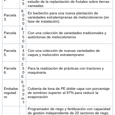
estudio de la replantación de frutales sobre tierras
5
cansadas.
8.
En barbecho para una nueva plantación de
Parcela
0
variedades extratempranas de melocotoneros (en
3.
0
fase de instalación).
0
4.
Parcela
7
Con una colección de variedades tradicionales y
4.
5
autóctonas de melocotoneros
0
3.
Parcela
4
Con una colección de nuevas variedades de
5.
0
caquis y melocotón extratemprano.
0
2.
Parcela
5
Para la realización de prácticas con tractores y
6.
0
maquinaria.
0.
6.
0
Embalse
Cubierta de lona de PE doble capa con porcentaje
0
regulad
de sombreo superior al 97% para reducir la
0
or.
evaporación.
m
3
Programador de riego y fertilización con capacidad
de gestión independiente de 20 sectores de riego,