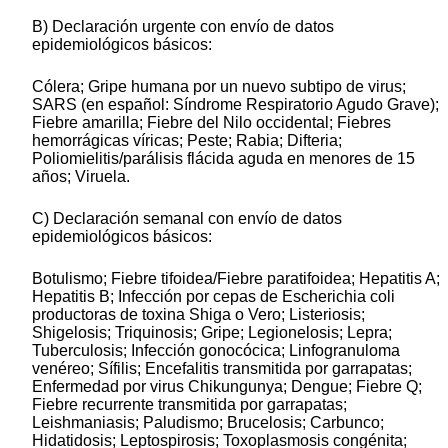
B) Declaración urgente con envío de datos
epidemiológicos básicos:
Cólera; Gripe humana por un nuevo subtipo de virus;
SARS (en español: Síndrome Respiratorio Agudo Grave);
Fiebre amarilla; Fiebre del Nilo occidental; Fiebres
hemorrágicas víricas; Peste; Rabia; Difteria;
Poliomielitis/parálisis flácida aguda en menores de 15
años; Viruela.
C) Declaración semanal con envío de datos
epidemiológicos básicos:
Botulismo; Fiebre tifoidea/Fiebre paratifoidea; Hepatitis A;
Hepatitis B; Infección por cepas de Escherichia coli
productoras de toxina Shiga o Vero; Listeriosis;
Shigelosis; Triquinosis; Gripe; Legionelosis; Lepra;
Tuberculosis; Infección gonocócica; Linfogranuloma
venéreo; Sífilis; Encefalitis transmitida por garrapatas;
Enfermedad por virus Chikungunya; Dengue; Fiebre Q;
Fiebre recurrente transmitida por garrapatas;
Leishmaniasis; Paludismo; Brucelosis; Carbunco;
Hidatidosis; Leptospirosis; Toxoplasmosis congénita;