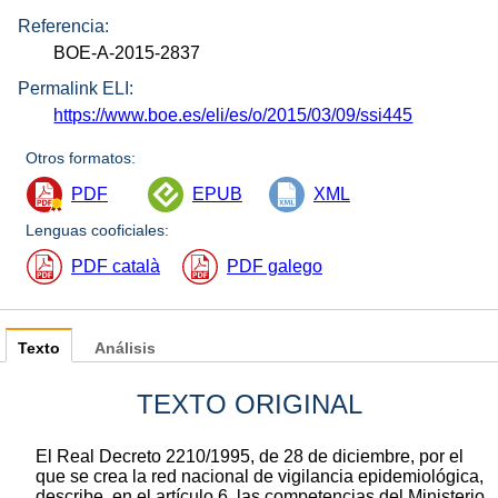
Referencia:
BOE-A-2015-2837
Permalink ELI:
https://www.boe.es/eli/es/o/2015/03/09/ssi445
Otros formatos:
PDF
EPUB
XML
Lenguas cooficiales:
PDF català
PDF galego
Texto
Análisis
TEXTO ORIGINAL
El Real Decreto 2210/1995, de 28 de diciembre, por el
que se crea la red nacional de vigilancia epidemiológica,
describe, en el artículo 6, las competencias del Ministerio