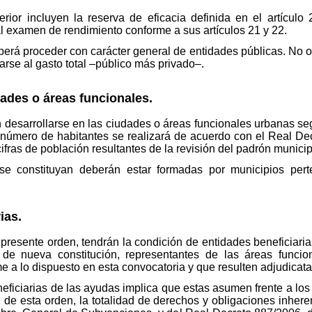
terior incluyen la reserva de eficacia definida en el artíc
l examen de rendimiento conforme a sus artículos 21 y 22.
eberá proceder con carácter general de entidades públicas. No 
arse al gasto total –público más privado–.
dades o áreas funcionales.
 desarrollarse en las ciudades o áreas funcionales urbanas se
 número de habitantes se realizará de acuerdo con el Real De
 cifras de población resultantes de la revisión del padrón munici
se constituyan deberán estar formadas por municipios per
ias.
a presente orden, tendrán la condición de entidades beneficiari
 de nueva constitución, representantes de las áreas funci
 a lo dispuesto en esta convocatoria y que resulten adjudicata
neficiarias de las ayudas implica que estas asumen frente a l
e esta orden, la totalidad de derechos y obligaciones inheren