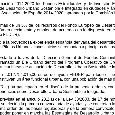
amación 2014-2020 los Fondos Estructurales y de Inversión 
 de Desarrollo Urbano Sostenible e Integrado en ciudades y ár
de Asociación de España 2014-2020, aprobado por la Comisión 
do más de un 5% de los recursos del Fondo Europeo de Desar
sión en crecimiento y empleo, de acuerdo con lo dispuesto en e
to FEDER).
d a la provechosa experiencia española derivada del desarrollo d
Pilotos Urbanos, cuyos inicios se remontan a principios de los
 Estado a través de la Dirección General de Fondos Comunit
ogramado un Eje Urbano dentro del Programa Operativo de Cr
nanciar líneas de actuación de Desarrollo Urbano Sostenible e I
n 1.012.754.015,00 euros de ayuda FEDER para todo el perío
stituyan un área funcional urbana, con una población de más d
RIU) ha participado en el diseño de la presente orden y const
eriencias sobre Desarrollo Urbano Sostenible e Integrado.
prevista en el artículo 23.2.a) de la Ley 38/2003, de 17 de 
se efectúa la primera convocatoria de ayudas y se concretan l
sma orden de las bases reguladoras y de la primera convocato
 poder poner en marcha las Estrategias de Desarrollo Urbano 