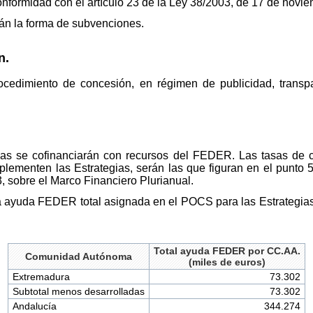
onformidad con el artículo 23 de la Ley 38/2003, de 17 de nov
rán la forma de subvenciones.
n.
ocedimiento de concesión, en régimen de publicidad, transpar
as se cofinanciarán con recursos del FEDER. Las tasas de c
menten las Estrategias, serán las que figuran en el punto 
, sobre el Marco Financiero Plurianual.
 la ayuda FEDER total asignada en el POCS para las Estrategi
Total ayuda FEDER por CC.AA.
Comunidad Autónoma
(miles de euros)
Extremadura
73.302
Subtotal menos desarrolladas
73.302
Andalucía
344.274