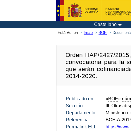
Castellano
Está
Vd.
en
Inicio
BOE
Documento
Orden HAP/2427/2015, 
convocatoria para la s
que serán cofinanciad
2014-2020.
Publicado en:
«
BOE
»
núm
Sección:
III. Otras di
Departamento:
Ministerio 
Referencia:
BOE-A-201
Permalink ELI:
https://www