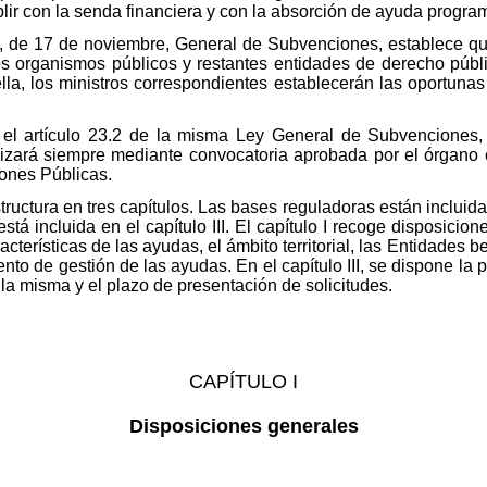
lir con la senda financiera y con la absorción de ayuda progr
3, de 17 de noviembre, General de Subvenciones, establece qu
s organismos públicos y restantes entidades de derecho públi
la, los ministros correspondientes establecerán las oportuna
 el artículo 23.2 de la misma Ley General de Subvenciones, e
izará siempre mediante convocatoria aprobada por el órgano 
iones Públicas.
tructura en tres capítulos. Las bases reguladoras están incluidas
tá incluida en el capítulo III. El capítulo I recoge disposicione
acterísticas de las ayudas, el ámbito territorial, las Entidades b
iento de gestión de las ayudas. En el capítulo III, se dispone la
la misma y el plazo de presentación de solicitudes.
CAPÍTULO I
Disposiciones generales