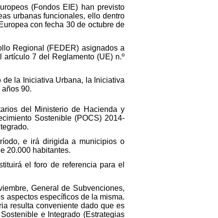
Europeos (Fondos EIE) han previsto
eas urbanas funcionales, ello dentro
Europea con fecha 30 de octubre de
rollo Regional (FEDER) asignados a
l artículo 7 del Reglamento (UE) n.º
e la Iniciativa Urbana, la Iniciativa
 años 90.
arios del Ministerio de Hacienda y
ecimiento Sostenible (POCS) 2014-
ntegrado.
do, e irá dirigida a municipios o
e 20.000 habitantes.
ituirá el foro de referencia para el
noviembre, General de Subvenciones,
os aspectos específicos de la misma.
ria resulta conveniente dado que es
Sostenible e Integrado (Estrategias