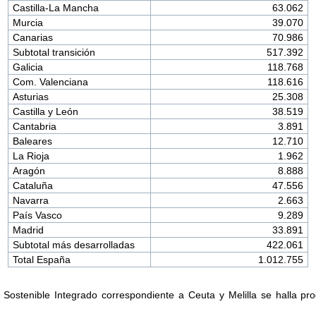
Castilla-La Mancha
63.062
Murcia
39.070
Canarias
70.986
Subtotal transición
517.392
Galicia
118.768
Com. Valenciana
118.616
Asturias
25.308
Castilla y León
38.519
Cantabria
3.891
Baleares
12.710
La Rioja
1.962
Aragón
8.888
Cataluña
47.556
Navarra
2.663
País Vasco
9.289
Madrid
33.891
Subtotal más desarrolladas
422.061
Total España
1.012.755
o Sostenible Integrado correspondiente a Ceuta y Melilla se halla p