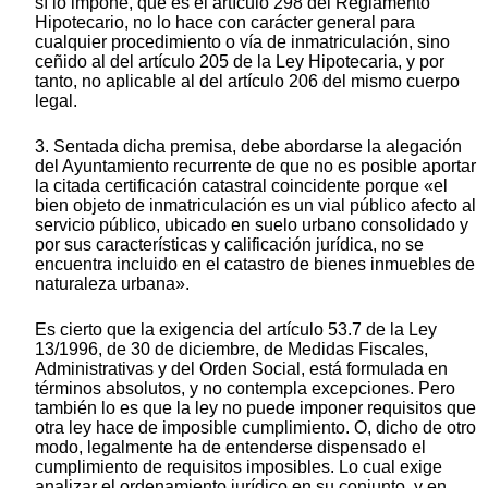
sí lo impone, que es el artículo 298 del Reglamento
Hipotecario, no lo hace con carácter general para
cualquier procedimiento o vía de inmatriculación, sino
ceñido al del artículo 205 de la Ley Hipotecaria, y por
tanto, no aplicable al del artículo 206 del mismo cuerpo
legal.
3. Sentada dicha premisa, debe abordarse la alegación
del Ayuntamiento recurrente de que no es posible aportar
la citada certificación catastral coincidente porque «el
bien objeto de inmatriculación es un vial público afecto al
servicio público, ubicado en suelo urbano consolidado y
por sus características y calificación jurídica, no se
encuentra incluido en el catastro de bienes inmuebles de
naturaleza urbana».
Es cierto que la exigencia del artículo 53.7 de la Ley
13/1996, de 30 de diciembre, de Medidas Fiscales,
Administrativas y del Orden Social, está formulada en
términos absolutos, y no contempla excepciones. Pero
también lo es que la ley no puede imponer requisitos que
otra ley hace de imposible cumplimiento. O, dicho de otro
modo, legalmente ha de entenderse dispensado el
cumplimiento de requisitos imposibles. Lo cual exige
analizar el ordenamiento jurídico en su conjunto, y en