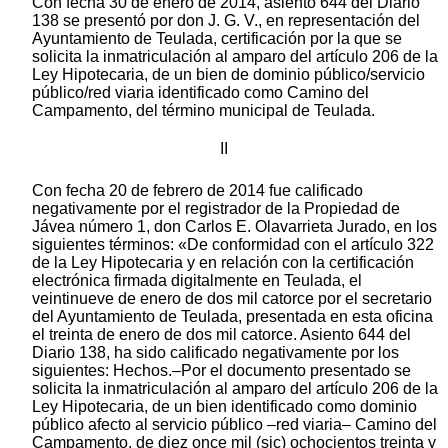
Con fecha 30 de enero de 2014, asiento 644 del Diario
138 se presentó por don J. G. V., en representación del
Ayuntamiento de Teulada, certificación por la que se
solicita la inmatriculación al amparo del artículo 206 de la
Ley Hipotecaria, de un bien de dominio público/servicio
público/red viaria identificado como Camino del
Campamento, del término municipal de Teulada.
II
Con fecha 20 de febrero de 2014 fue calificado
negativamente por el registrador de la Propiedad de
Jávea número 1, don Carlos E. Olavarrieta Jurado, en los
siguientes términos: «De conformidad con el artículo 322
de la Ley Hipotecaria y en relación con la certificación
electrónica firmada digitalmente en Teulada, el
veintinueve de enero de dos mil catorce por el secretario
del Ayuntamiento de Teulada, presentada en esta oficina
el treinta de enero de dos mil catorce. Asiento 644 del
Diario 138, ha sido calificado negativamente por los
siguientes: Hechos.–Por el documento presentado se
solicita la inmatriculación al amparo del artículo 206 de la
Ley Hipotecaria, de un bien identificado como dominio
público afecto al servicio público –red viaria– Camino del
Campamento, de diez once mil (sic) ochocientos treinta y