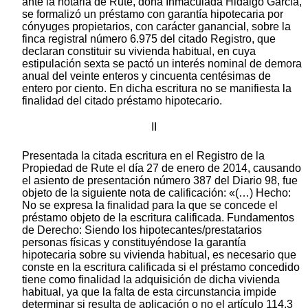
ante la notaria de Rute, doña Inmaculada Hidalgo García,
se formalizó un préstamo con garantía hipotecaria por
cónyuges propietarios, con carácter ganancial, sobre la
finca registral número 6.975 del citado Registro, que
declaran constituir su vivienda habitual, en cuya
estipulación sexta se pactó un interés nominal de demora
anual del veinte enteros y cincuenta centésimas de
entero por ciento. En dicha escritura no se manifiesta la
finalidad del citado préstamo hipotecario.
II
Presentada la citada escritura en el Registro de la
Propiedad de Rute el día 27 de enero de 2014, causando
el asiento de presentación número 387 del Diario 98, fue
objeto de la siguiente nota de calificación: «(…) Hecho:
No se expresa la finalidad para la que se concede el
préstamo objeto de la escritura calificada. Fundamentos
de Derecho: Siendo los hipotecantes/prestatarios
personas físicas y constituyéndose la garantía
hipotecaria sobre su vivienda habitual, es necesario que
conste en la escritura calificada si el préstamo concedido
tiene como finalidad la adquisición de dicha vivienda
habitual, ya que la falta de esta circunstancia impide
determinar si resulta de aplicación o no el artículo 114.3