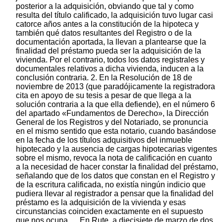
posterior a la adquisición, obviando que tal y como
resulta del título calificado, la adquisición tuvo lugar casi
catorce años antes a la constitución de la hipoteca y
también qué datos resultantes del Registro o de la
documentación aportada, la llevan a plantearse que la
finalidad del préstamo pueda ser la adquisición de la
vivienda. Por el contrario, todos los datos registrales y
documentales relativos a dicha vivienda, inducen a la
conclusión contraria. 2. En la Resolución de 18 de
noviembre de 2013 (que paradójicamente la registradora
cita en apoyo de su tesis a pesar de que llega a la
solución contraria a la que ella defiende), en el número 6
del apartado «Fundamentos de Derecho», la Dirección
General de los Registros y del Notariado, se pronuncia
en el mismo sentido que esta notario, cuando basándose
en la fecha de los títulos adquisitivos del inmueble
hipotecado y la ausencia de cargas hipotecarias vigentes
sobre el mismo, revoca la nota de calificación en cuanto
a la necesidad de hacer constar la finalidad del préstamo,
señalando que de los datos que constan en el Registro y
de la escritura calificada, no existía ningún indicio que
pudiera llevar al registrador a pensar que la finalidad del
préstamo es la adquisición de la vivienda y esas
circunstancias coinciden exactamente en el supuesto
que nos ocupa.… En Rute, a diecisiete de marzo de dos