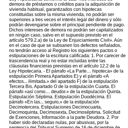
demora de préstamos o créditos para la adquisición de
vivienda habitual, garantizados con hipotecas
constituidas sobre la misma vivienda, no podrán ser
superiores a tres veces el interés legal del dinero y sólo
podrán devengarse sobre el principal pendiente de pago.
Dichos intereses de demora no podrán ser capitalizados
en ningún caso, salvo en el supuesto previsto en el
artículo 579.2.a) de la Ley de Enjuiciamiento Civil». Aún
en el caso de que se subsanen los defectos señalados,
no tendrán acceso al Registro los siguientes pactos o
estipulaciones de la escritura calificada: 1. Por carecer de
trascendencia real y no estar incluidas entre las
cláusulas financieras previstas en el artículo 12.2 de la
Ley Hipotecaria. - El párrafo «La Parte… hipoteca» de la
estipulación Primera Apartados E) y el párrafo «A
efectos... ilimitada.» del apartado F) de la estipulación
Tercera Bis. Apartado O de la estipulación Cuarta. El
párrafo «así como… deudor.» de la estipulación Quinta.
Estipulación Séptima. Estipulación Duodécima. El
párrafo «En las... seguro,» de la estipulación
Decimotercera. Estipulaciones Decimocuarta,
Decimoquinta, Decimosexta, Decimoséptima. Solicitud
de Exenciones, Información a la parte Deudora. 2. Por
haber sido declaradas nulas, por abusivas, por la
sentencia del Tribunal Supremo de 16 de diciembre de