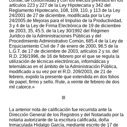
conste, de conformidad y con los efectos previstos en los
artículos 223 y 227 de la Ley Hipotecaria y 342 del
Reglamento Hipotecario, 108, 109, 110, y 113 de la Ley
24/2001 de 27 de diciembre, modificada por la Ley
24/2005 de Mejoras para el Impulso de la Productividad,
3 y 4 de la Ley de Firma Electrónica de 19 de diciembre
de 2003, 35, 45.5. de la Ley 30/1992 del Régimen
Jurídico de la Administraciones Públicas y del
Procedimiento Administrativo Común, 685.4 de la Ley de
Enjuiciamiento Civil de 7 de enero de 2000, 96.5 de la
L.G.T. de 17 de diciembre de 2003, artículos 2 y ss. del
R.D. 236/1996, de 16 de febrero por el que se regula la
utilización de técnicas electrónicas, informáticas y
telemáticas en el ámbito de la Administración Pública,
modificado a su vez por el R.D. 209/2003, de 21 de
febrero, expido la presente que extendida en dos folios
de papel, firmo y sello. Rute, a veinte de febrero de dos
mil catorce.»
III
La anterior nota de calificación fue recurrida ante la
Dirección General de los Registros y del Notariado por la
notaria autorizante de la escritura calificada, doña
Inmaculada Hidalgo García, mediante escrito de 17 de