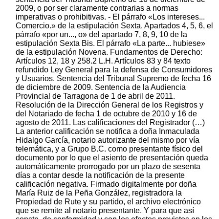
2009, o por ser claramente contrarias a normas
imperativas o prohibitivas. - El párrafo «Los intereses...
Comercio.» de la estipulación Sexta. Apartados 4, 5, 6, el
párrafo «por un..., o» del apartado 7, 8, 9, 10 de la
estipulación Sexta Bis. El párrafo «La parte... hubiese»
de la estipulación Novena. Fundamentos de Derecho:
Artículos 12, 18 y 258.2 L.H. Artículos 83 y 84 texto
refundido Ley General para la defensa de Consumidores
y Usuarios. Sentencia del Tribunal Supremo de fecha 16
de diciembre de 2009. Sentencia de la Audiencia
Provincial de Tarragona de 1 de abril de 2011.
Resolución de la Dirección General de los Registros y
del Notariado de fecha 1 de octubre de 2010 y 16 de
agosto de 2011. Las calificaciones del Registrador (…)
La anterior calificación se notifica a doña Inmaculada
Hidalgo García, notario autorizante del mismo por vía
telemática, y a Grupo B.C. como presentante físico del
documento por lo que el asiento de presentación queda
automáticamente prorrogado por un plazo de sesenta
días a contar desde la notificación de la presente
calificación negativa. Firmado digitalmente por doña
María Ruiz de la Peña González, registradora la
Propiedad de Rute y su partido, el archivo electrónico
que se remite al notario presentante. Y para que así