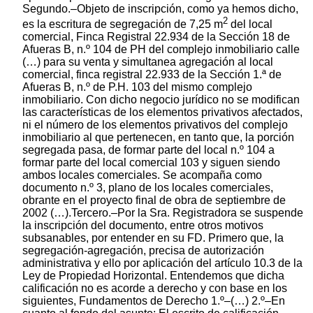
Segundo.–Objeto de inscripción, como ya hemos dicho,
2
es la escritura de segregación de 7,25 m
del local
comercial, Finca Registral 22.934 de la Sección 18 de
Afueras B, n.º 104 de PH del complejo inmobiliario calle
(…) para su venta y simultanea agregación al local
comercial, finca registral 22.933 de la Sección 1.ª de
Afueras B, n.º de P.H. 103 del mismo complejo
inmobiliario. Con dicho negocio jurídico no se modifican
las características de los elementos privativos afectados,
ni el número de los elementos privativos del complejo
inmobiliario al que pertenecen, en tanto que, la porción
segregada pasa, de formar parte del local n.º 104 a
formar parte del local comercial 103 y siguen siendo
ambos locales comerciales. Se acompaña como
documento n.º 3, plano de los locales comerciales,
obrante en el proyecto final de obra de septiembre de
2002 (…).Tercero.–Por la Sra. Registradora se suspende
la inscripción del documento, entre otros motivos
subsanables, por entender en su FD. Primero que, la
segregación-agregación, precisa de autorización
administrativa y ello por aplicación del artículo 10.3 de la
Ley de Propiedad Horizontal. Entendemos que dicha
calificación no es acorde a derecho y con base en los
siguientes, Fundamentos de Derecho 1.º–(…) 2.º–En