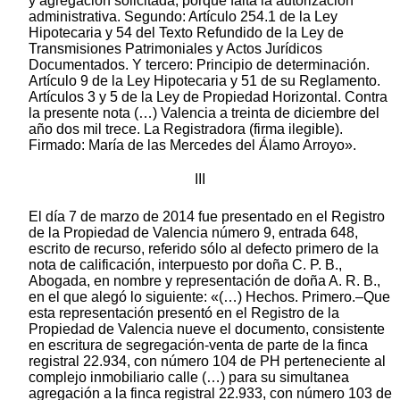
y agregación solicitada, porque falta la autorización
administrativa. Segundo: Artículo 254.1 de la Ley
Hipotecaria y 54 del Texto Refundido de la Ley de
Transmisiones Patrimoniales y Actos Jurídicos
Documentados. Y tercero: Principio de determinación.
Artículo 9 de la Ley Hipotecaria y 51 de su Reglamento.
Artículos 3 y 5 de la Ley de Propiedad Horizontal. Contra
la presente nota (…) Valencia a treinta de diciembre del
año dos mil trece. La Registradora (firma ilegible).
Firmado: María de las Mercedes del Álamo Arroyo».
III
El día 7 de marzo de 2014 fue presentado en el Registro
de la Propiedad de Valencia número 9, entrada 648,
escrito de recurso, referido sólo al defecto primero de la
nota de calificación, interpuesto por doña C. P. B.,
Abogada, en nombre y representación de doña A. R. B.,
en el que alegó lo siguiente: «(…) Hechos. Primero.–Que
esta representación presentó en el Registro de la
Propiedad de Valencia nueve el documento, consistente
en escritura de segregación-venta de parte de la finca
registral 22.934, con número 104 de PH perteneciente al
complejo inmobiliario calle (…) para su simultanea
agregación a la finca registral 22.933, con número 103 de