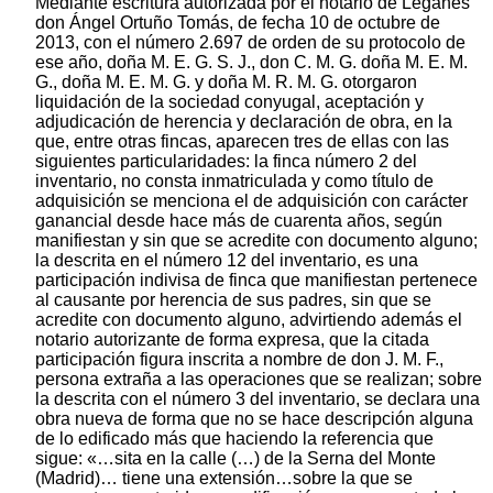
Mediante escritura autorizada por el notario de Leganés
don Ángel Ortuño Tomás, de fecha 10 de octubre de
2013, con el número 2.697 de orden de su protocolo de
ese año, doña M. E. G. S. J., don C. M. G. doña M. E. M.
G., doña M. E. M. G. y doña M. R. M. G. otorgaron
liquidación de la sociedad conyugal, aceptación y
adjudicación de herencia y declaración de obra, en la
que, entre otras fincas, aparecen tres de ellas con las
siguientes particularidades: la finca número 2 del
inventario, no consta inmatriculada y como título de
adquisición se menciona el de adquisición con carácter
ganancial desde hace más de cuarenta años, según
manifiestan y sin que se acredite con documento alguno;
la descrita en el número 12 del inventario, es una
participación indivisa de finca que manifiestan pertenece
al causante por herencia de sus padres, sin que se
acredite con documento alguno, advirtiendo además el
notario autorizante de forma expresa, que la citada
participación figura inscrita a nombre de don J. M. F.,
persona extraña a las operaciones que se realizan; sobre
la descrita con el número 3 del inventario, se declara una
obra nueva de forma que no se hace descripción alguna
de lo edificado más que haciendo la referencia que
sigue: «…sita en la calle (…) de la Serna del Monte
(Madrid)… tiene una extensión…sobre la que se