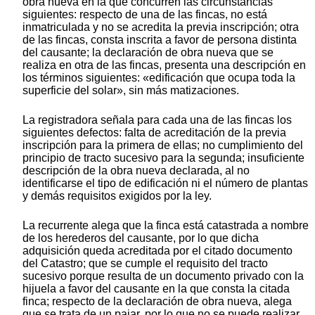
obra nueva en la que concurren las circunstancias
siguientes: respecto de una de las fincas, no está
inmatriculada y no se acredita la previa inscripción; otra
de las fincas, consta inscrita a favor de persona distinta
del causante; la declaración de obra nueva que se
realiza en otra de las fincas, presenta una descripción en
los términos siguientes: «edificación que ocupa toda la
superficie del solar», sin más matizaciones.
La registradora señala para cada una de las fincas los
siguientes defectos: falta de acreditación de la previa
inscripción para la primera de ellas; no cumplimiento del
principio de tracto sucesivo para la segunda; insuficiente
descripción de la obra nueva declarada, al no
identificarse el tipo de edificación ni el número de plantas
y demás requisitos exigidos por la ley.
La recurrente alega que la finca está catastrada a nombre
de los herederos del causante, por lo que dicha
adquisición queda acreditada por el citado documento
del Catastro; que se cumple el requisito del tracto
sucesivo porque resulta de un documento privado con la
hijuela a favor del causante en la que consta la citada
finca; respecto de la declaración de obra nueva, alega
que se trata de un pajar, por lo que no se puede realizar