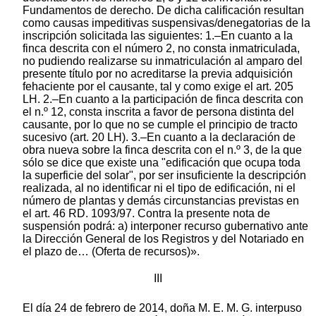
Fundamentos de derecho. De dicha calificación resultan
como causas impeditivas suspensivas/denegatorias de la
inscripción solicitada las siguientes: 1.–En cuanto a la
finca descrita con el número 2, no consta inmatriculada,
no pudiendo realizarse su inmatriculación al amparo del
presente título por no acreditarse la previa adquisición
fehaciente por el causante, tal y como exige el art. 205
LH. 2.–En cuanto a la participación de finca descrita con
el n.º 12, consta inscrita a favor de persona distinta del
causante, por lo que no se cumple el principio de tracto
sucesivo (art. 20 LH). 3.–En cuanto a la declaración de
obra nueva sobre la finca descrita con el n.º 3, de la que
sólo se dice que existe una "edificación que ocupa toda
la superficie del solar", por ser insuficiente la descripción
realizada, al no identificar ni el tipo de edificación, ni el
número de plantas y demás circunstancias previstas en
el art. 46 RD. 1093/97. Contra la presente nota de
suspensión podrá: a) interponer recurso gubernativo ante
la Dirección General de los Registros y del Notariado en
el plazo de… (Oferta de recursos)».
III
El día 24 de febrero de 2014, doña M. E. M. G. interpuso