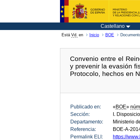
Castellano
Está
Vd.
en
Inicio
BOE
Documento
Convenio entre el Rein
y prevenir la evasión f
Protocolo, hechos en N
Publicado en:
«
BOE
»
núm
Sección:
I. Disposici
Departamento:
Ministerio 
Referencia:
BOE-A-201
Permalink ELI:
https://www.