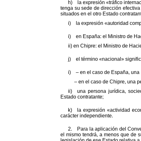
h) la expresión «tráfico intern
tenga su sede de dirección efectiv
situados en el otro Estado contratan
i) la expresión «autoridad compe
i) en España: el Ministro de Ha
ii) en Chipre: el Ministro de Hac
j) el término «nacional» signific
i) – en el caso de España, una 
– en el caso de Chipre, una per
ii) una persona jurídica, soci
Estado contratante;
k) la expresión «actividad econ
carácter independiente.
2. Para la aplicación del Conve
el mismo tendrá, a menos que de su 
legislación de ese Estado relativa a