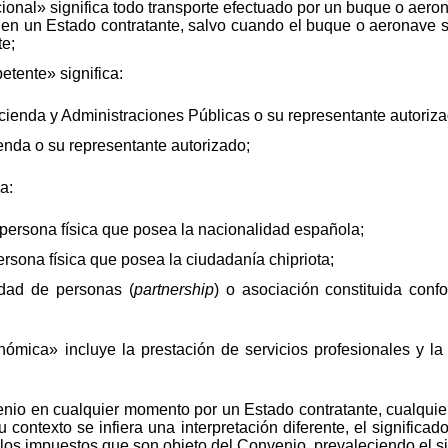
acional» significa todo transporte efectuado por un buque o ae
a en un Estado contratante, salvo cuando el buque o aeronave 
te;
tente» significa:
cienda y Administraciones Públicas o su representante autoriza
ienda o su representante autorizado;
a:
persona física que posea la nacionalidad española;
sona física que posea la ciudadanía chipriota;
edad de personas (
partnership
) o asociación constituida conf
ómica» incluye la prestación de servicios profesionales y la 
nio en cualquier momento por un Estado contratante, cualquier
contexto se infiera una interpretación diferente, el significa
 los impuestos que son objeto del Convenio, prevaleciendo el sig