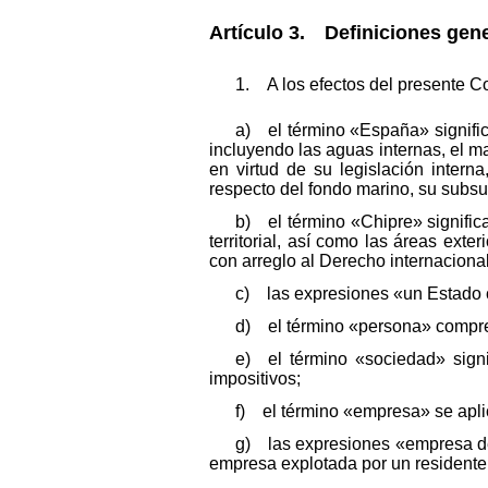
Artículo 3. Definiciones gene
1. A los efectos del presente Co
a) el término «España» significa
incluyendo las aguas internas, el mar
en virtud de su legislación intern
respecto del fondo marino, su subsu
b) el término «Chipre» significa
territorial, así como las áreas exte
con arreglo al Derecho internacional 
c) las expresiones «un Estado co
d) el término «persona» compren
e) el término «sociedad» signi
impositivos;
f) el término «empresa» se aplic
g) las expresiones «empresa de 
empresa explotada por un residente 