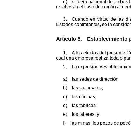
d) si fuera nacional de ambos E
resolverán el caso de común acuerd
3. Cuando en virtud de las di
Estados contratantes, se la conside
Artículo 5. Establecimiento 
1. A los efectos del presente C
cual una empresa realiza toda o part
2. La expresión «establecimien
a) las sedes de dirección;
b) las sucursales;
c) las oficinas;
d) las fábricas;
e) los talleres, y
f) las minas, los pozos de petról