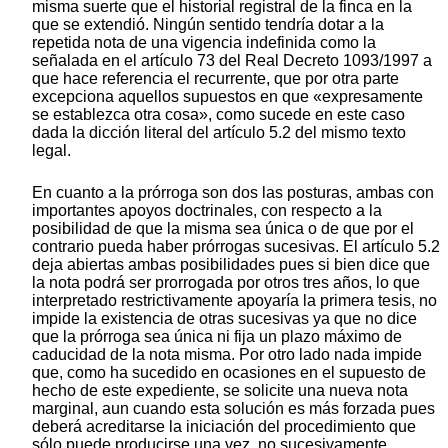
misma suerte que el historial registral de la finca en la
que se extendió. Ningún sentido tendría dotar a la
repetida nota de una vigencia indefinida como la
señalada en el artículo 73 del Real Decreto 1093/1997 a
que hace referencia el recurrente, que por otra parte
excepciona aquellos supuestos en que «expresamente
se establezca otra cosa», como sucede en este caso
dada la dicción literal del artículo 5.2 del mismo texto
legal.
En cuanto a la prórroga son dos las posturas, ambas con
importantes apoyos doctrinales, con respecto a la
posibilidad de que la misma sea única o de que por el
contrario pueda haber prórrogas sucesivas. El artículo 5.2
deja abiertas ambas posibilidades pues si bien dice que
la nota podrá ser prorrogada por otros tres años, lo que
interpretado restrictivamente apoyaría la primera tesis, no
impide la existencia de otras sucesivas ya que no dice
que la prórroga sea única ni fija un plazo máximo de
caducidad de la nota misma. Por otro lado nada impide
que, como ha sucedido en ocasiones en el supuesto de
hecho de este expediente, se solicite una nueva nota
marginal, aun cuando esta solución es más forzada pues
deberá acreditarse la iniciación del procedimiento que
sólo puede producirse una vez, no sucesivamente.