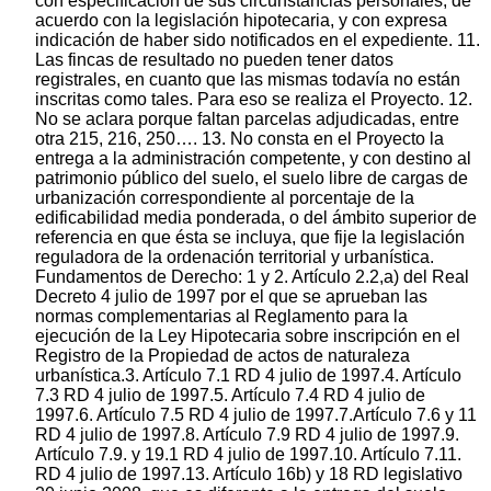
con especificación de sus circunstancias personales, de
acuerdo con la legislación hipotecaria, y con expresa
indicación de haber sido notificados en el expediente. 11.
Las fincas de resultado no pueden tener datos
registrales, en cuanto que las mismas todavía no están
inscritas como tales. Para eso se realiza el Proyecto. 12.
No se aclara porque faltan parcelas adjudicadas, entre
otra 215, 216, 250…. 13. No consta en el Proyecto la
entrega a la administración competente, y con destino al
patrimonio público del suelo, el suelo libre de cargas de
urbanización correspondiente al porcentaje de la
edificabilidad media ponderada, o del ámbito superior de
referencia en que ésta se incluya, que fije la legislación
reguladora de la ordenación territorial y urbanística.
Fundamentos de Derecho: 1 y 2. Artículo 2.2,a) del Real
Decreto 4 julio de 1997 por el que se aprueban las
normas complementarias al Reglamento para la
ejecución de la Ley Hipotecaria sobre inscripción en el
Registro de la Propiedad de actos de naturaleza
urbanística.3. Artículo 7.1 RD 4 julio de 1997.4. Artículo
7.3 RD 4 julio de 1997.5. Artículo 7.4 RD 4 julio de
1997.6. Artículo 7.5 RD 4 julio de 1997.7.Artículo 7.6 y 11
RD 4 julio de 1997.8. Artículo 7.9 RD 4 julio de 1997.9.
Artículo 7.9. y 19.1 RD 4 julio de 1997.10. Artículo 7.11.
RD 4 julio de 1997.13. Artículo 16b) y 18 RD legislativo