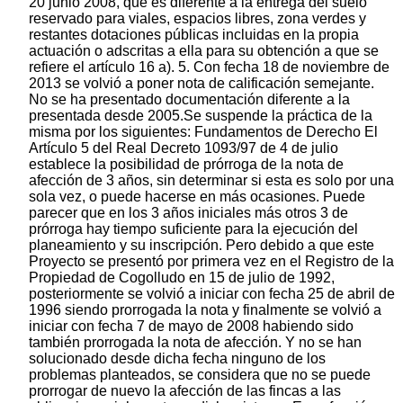
20 junio 2008, que es diferente a la entrega del suelo
reservado para viales, espacios libres, zona verdes y
restantes dotaciones públicas incluidas en la propia
actuación o adscritas a ella para su obtención a que se
refiere el artículo 16 a). 5. Con fecha 18 de noviembre de
2013 se volvió a poner nota de calificación semejante.
No se ha presentado documentación diferente a la
presentada desde 2005.Se suspende la práctica de la
misma por los siguientes: Fundamentos de Derecho El
Artículo 5 del Real Decreto 1093/97 de 4 de julio
establece la posibilidad de prórroga de la nota de
afección de 3 años, sin determinar si esta es solo por una
sola vez, o puede hacerse en más ocasiones. Puede
parecer que en los 3 años iniciales más otros 3 de
prórroga hay tiempo suficiente para la ejecución del
planeamiento y su inscripción. Pero debido a que este
Proyecto se presentó por primera vez en el Registro de la
Propiedad de Cogolludo en 15 de julio de 1992,
posteriormente se volvió a iniciar con fecha 25 de abril de
1996 siendo prorrogada la nota y finalmente se volvió a
iniciar con fecha 7 de mayo de 2008 habiendo sido
también prorrogada la nota de afección. Y no se han
solucionado desde dicha fecha ninguno de los
problemas planteados, se considera que no se puede
prorrogar de nuevo la afección de las fincas a las