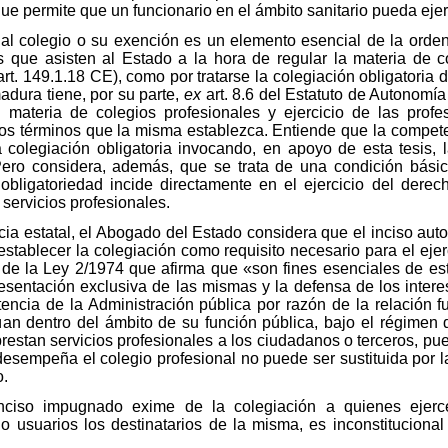
 que permite que un funcionario en el ámbito sanitario pueda ejer
al colegio o su exención es un elemento esencial de la orden
que asisten al Estado a la hora de regular la materia de co
t. 149.1.18 CE), como por tratarse la colegiación obligatoria de
dura tiene, por su parte,
ex
art. 8.6 del Estatuto de Autonomí
materia de colegios profesionales y ejercicio de las profe
 los términos que la misma establezca. Entiende que la compete
a colegiación obligatoria invocando, en apoyo de esta tesis
 Pero considera, además, que se trata de una condición bási
obligatoriedad incide directamente en el ejercicio del derech
 servicios profesionales.
ia estatal, el Abogado del Estado considera que el inciso aut
 establecer la colegiación como requisito necesario para el eje
3 de la Ley 2/1974 que afirma que «son fines esenciales de es
presentación exclusiva de las mismas y la defensa de los inter
tencia de la Administración pública por razón de la relación f
úan dentro del ámbito de su función pública, bajo el régimen d
restan servicios profesionales a los ciudadanos o terceros, pue
 desempeña el colegio profesional no puede ser sustituida por l
o.
nciso impugnado exime de la colegiación a quienes ejerc
 o usuarios los destinatarios de la misma, es inconstitucional