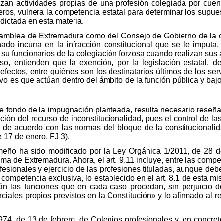
izan actividades propias de una profesión colegiada por cuen
eros, vulnera la competencia estatal para determinar los supues
 dictada en esta materia.
 Asamblea de Extremadura como del Consejo de Gobierno de l
ado incurra en la infracción constitucional que se le imputa
u funcionarios de la colegiación forzosa cuando realizan sus a
so, entienden que la exención, por la legislación estatal, d
 efectos, entre quiénes son los destinatarios últimos de los ser
vo es que actúan dentro del ámbito de la función pública y bajo
e fondo de la impugnación planteada, resulta necesario reseña
ción del recurso de inconstitucionalidad, pues el control de l
de acuerdo con las normas del bloque de la constitucionalid
 17 de enero, FJ 3).
meño ha sido modificado por la Ley Orgánica 1/2011, de 28 de
 de Extremadura. Ahora, el art. 9.11 incluye, entre las comp
fesionales y ejercicio de las profesiones tituladas, aunque deb
 competencia exclusiva, lo establecido en el art. 8.1 de esta 
 las funciones que en cada caso procedan, sin perjuicio d
ciales propios previstos en la Constitución» y lo afirmado al r
/1974, de 13 de febrero, de Colegios profesionales y, en concre