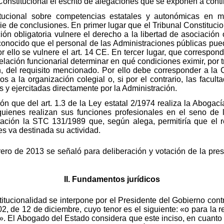
 Constitucional el escrito de alegaciones que se exponen a cont
titucional sobre competencias estatales y autonómicas en m
rie de conclusiones. En primer lugar que el Tribunal Constituci
ón obligatoria vulnere el derecho a la libertad de asociación 
econocido que el personal de las Administraciones públicas pue
or ello se vulnere el art. 14 CE. En tercer lugar, que correspond
lación funcionarial determinar en qué condiciones eximir, por tr
ón, del requisito mencionado. Por ello debe corresponder a l
 a la organización colegial o, si por el contrario, las facul
 y ejercitadas directamente por la Administración.
ción que del art. 1.3 de la Ley estatal 2/1974 realiza la Aboga
uienes realizan sus funciones profesionales en el seno de l
tación la STC 131/1989 que, según alega, permitiría que el r
es va destinada su actividad.
rero de 2013 se señaló para deliberación y votación de la pre
II. Fundamentos jurídicos
itucionalidad se interpone por el Presidente del Gobierno contra
 de 12 de diciembre, cuyo tenor es el siguiente: «o para la r
». El Abogado del Estado considera que este inciso, en cuanto