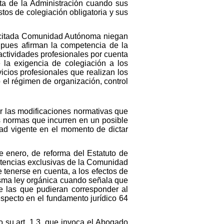
ta de la Administración cuando sus
tos de colegiación obligatoria y sus
a citada Comunidad Autónoma niegan
, pues afirman la competencia de la
ctividades profesionales por cuenta
e la exigencia de colegiación a los
vicios profesionales que realizan los
 el régimen de organización, control
r las modificaciones normativas que
as normas que incurren en un posible
ad vigente en el momento de dictar
 enero, de reforma del Estatuto de
etencias exclusivas de la Comunidad
e tenerse en cuenta, a los efectos de
misma ley orgánica cuando señala que
e las que pudieran corresponder al
especto en el fundamento jurídico 64
to su art. 1.3, que invoca el Abogado