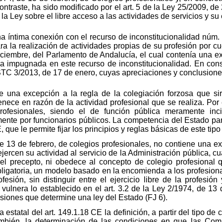
traste, ha sido modificado por el art. 5 de la Ley 25/2009, de
a Ley sobre el libre acceso a las actividades de servicios y su e
na íntima conexión con el recurso de inconstitucionalidad núm
a la realización de actividades propias de su profesión por cue
iciembre, del Parlamento de Andalucía, el cual contenía una ex
la impugnada en este recurso de inconstitucionalidad. En co
 STC 3/2013, de 17 de enero, cuyas apreciaciones y conclusion
e una excepción a la regla de la colegiación forzosa que sir
rtenece en razón de la actividad profesional que se realiza. Po
profesionales, siendo el de función pública meramente inci
ente por funcionarios públicos. La competencia del Estado par
, que le permite fijar los principios y reglas básicas de este tip
 de 13 de febrero, de colegios profesionales, no contiene una e
jercen su actividad al servicio de la Administración pública, cu
del precepto, ni obedece al concepto de colegio profesional
ligatoria, un modelo basado en la encomienda a los profesional
fesión, sin distinguir entre el ejercicio libre de la profesión
ulnera lo establecido en el art. 3.2 de la Ley 2/1974, de 13 
fesiones que determine una ley del Estado (FJ 6).
estatal del art. 149.1.18 CE la definición, a partir del tipo de
también, la determinación de las condiciones en que las C