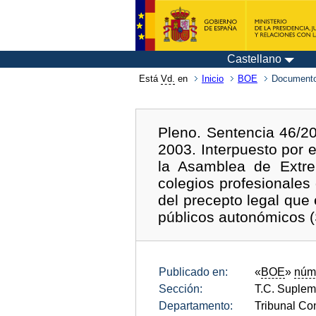
Castellano
Está
Vd.
en
Inicio
BOE
Documento
Pleno. Sentencia 46/20
2003. Interpuesto por e
la Asamblea de Extre
colegios profesionales
del precepto legal que 
públicos autonómicos 
Publicado en:
«
BOE
»
núm
Sección:
T.C. Suplem
Departamento:
Tribunal Con