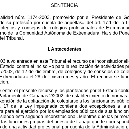
SENTENCIA
onalidad núm. 1174-2003, promovido por el Presidente de Go
 de su profesión por cuenta de aquéllas» del art. 17.1 de l
colegios y consejos de colegios profesionales de Extremadu
rno de la Comunidad Autónoma de Extremadura. Ha sido Pone
el Tribunal.
I. Antecedentes
03 tuvo entrada en este Tribunal el recurso de inconstitucional
stado, contra el inciso «o para la realización de actividades p
 11/2002, de 12 de diciembre, de colegios y de consejos de col
e Extremadura» el 28 del mismo mes y año. El recurso se fu
ción.
te entre el presente recurso y los planteados por el Estado con
Parlamento de Canarias 2/2002, de establecimiento de normas t
ención de la obligación de colegiarse a los funcionarios públic
t. 17 de la Ley impugnada contiene dos excepciones a la 
ra para el ejercicio por los empleados públicos de sus funcione
siendo esta segunda inconstitucional. Mientras que las primeras
, las funciones propias del puesto de trabajo que le correspond
io de una actividad profesional por cuenta de la Administración