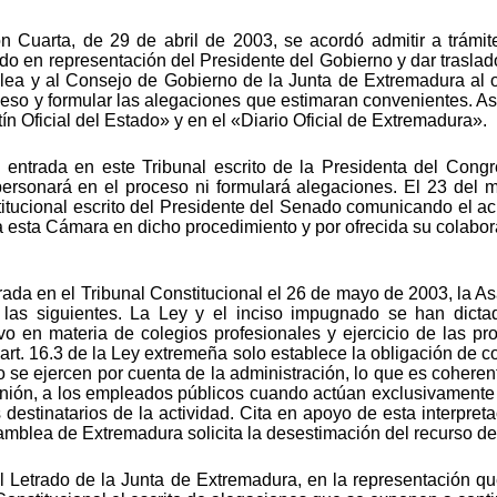
n Cuarta, de 29 de abril de 2003, se acordó admitir a trámite
do en representación del Presidente del Gobierno y dar trasla
lea y al Consejo de Gobierno de la Junta de Extremadura al o
ceso y formular las alegaciones que estimaran convenientes. As
tín Oficial del Estado» y en el «Diario Oficial de Extremadura».
entrada en este Tribunal escrito de la Presidenta del Cong
rsonará en el proceso ni formulará alegaciones. El 23 del 
itucional escrito del Presidente del Senado comunicando el acu
esta Cámara en dicho procedimiento y por ofrecida su colaboraci
ntrada en el Tribunal Constitucional el 26 de mayo de 2003, la
 las siguientes. La Ley y el inciso impugnado se han dict
vo en materia de colegios profesionales y ejercicio de las pr
 art. 16.3 de la Ley extremeña solo establece la obligación de c
o se ejercen por cuenta de la administración, lo que es cohere
pinión, a los empleados públicos cuando actúan exclusivamente
destinatarios de la actividad. Cita en apoyo de esta interpre
samblea de Extremadura solicita la desestimación del recurso de
 Letrado de la Junta de Extremadura, en la representación que 