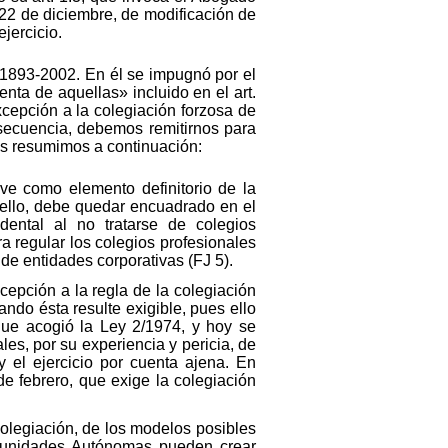
 22 de diciembre, de modificación de
jercicio.
. 1893-2002. En él se impugnó por el
nta de aquellas» incluido en el art.
cepción a la colegiación forzosa de
nsecuencia, debemos remitirnos para
es resumimos a continuación:
ve como elemento definitorio de la
r ello, debe quedar encuadrado en el
dental al no tratarse de colegios
a regular los colegios profesionales
o de entidades corporativas (FJ 5).
xcepción a la regla de la colegiación
ando ésta resulte exigible, pues ello
 que acogió la Ley 2/1974, y hoy se
es, por su experiencia y pericia, de
 y el ejercicio por cuenta ajena. En
de febrero, que exige la colegiación
 colegiación, de los modelos posibles
omunidades Autónomas pueden crear