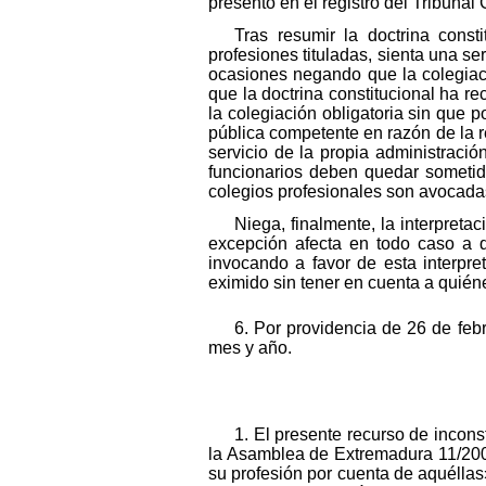
presentó en el registro del Tribunal
Tras resumir la doctrina cons
profesiones tituladas, sienta una se
ocasiones negando que la colegiaci
que la doctrina constitucional ha r
la colegiación obligatoria sin que p
pública competente en razón de la re
servicio de la propia administraci
funcionarios deben quedar sometidos
colegios profesionales son avocadas
Niega, finalmente, la interpreta
excepción afecta en todo caso a q
invocando a favor de esta interpre
eximido sin tener en cuenta a quién
6. Por providencia de 26 de feb
mes y año.
1. El presente recurso de inconst
la Asamblea de Extremadura 11/2002,
su profesión por cuenta de aquéllas