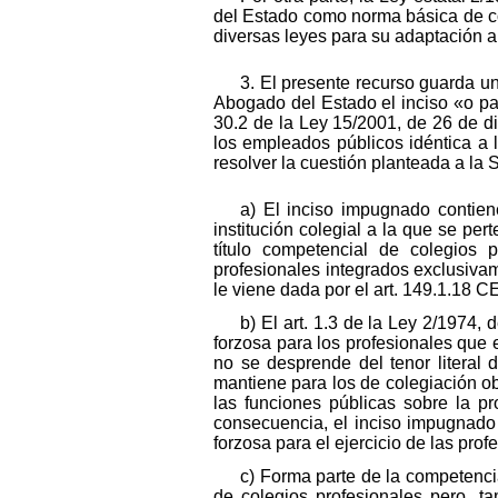
del Estado como norma básica de con
diversas leyes para su adaptación a l
3. El presente recurso guarda u
Abogado del Estado el inciso «o par
30.2 de la Ley 15/2001, de 26 de d
los empleados públicos idéntica a 
resolver la cuestión planteada a la
a) El inciso impugnado contien
institución colegial a la que se pe
título competencial de colegios 
profesionales integrados exclusivam
le viene dada por el art. 149.1.18 CE
b) El art. 1.3 de la Ley 2/1974,
forzosa para los profesionales que e
no se desprende del tenor literal 
mantiene para los de colegiación ob
las funciones públicas sobre la pro
consecuencia, el inciso impugnado v
forzosa para el ejercicio de las pro
c) Forma parte de la competencia 
de colegios profesionales pero, 