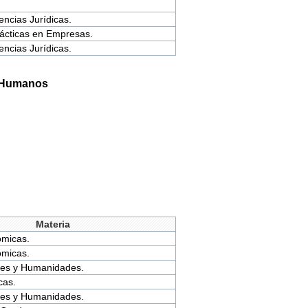
encias Jurídicas.
ácticas en Empresas.
encias Jurídicas.
s Humanos
Materia
ómicas.
ómicas.
les y Humanidades.
cas.
les y Humanidades.