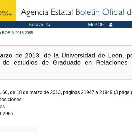
Buscar
Mi BOE
 BOE-A-2013-2985
rzo de 2013, de la Universidad de León, po
an de estudios de Graduado en Relaciones 
.
66, de 18 de marzo de 2013, páginas 21947 a 21949 (3
págs.
)
sposiciones
des
3-2985