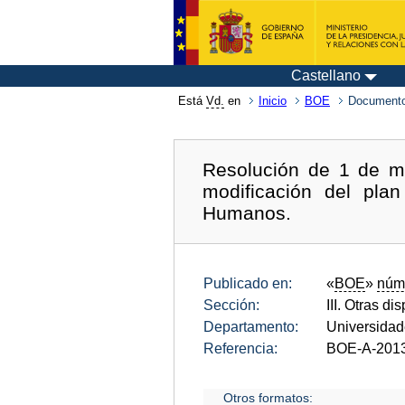
Castellano
Está
Vd.
en
Inicio
BOE
Documento
Resolución de 1 de ma
modificación del pl
Humanos.
Publicado en:
«
BOE
»
núm
Sección:
III. Otras di
Departamento:
Universida
Referencia:
BOE-A-201
Otros formatos: