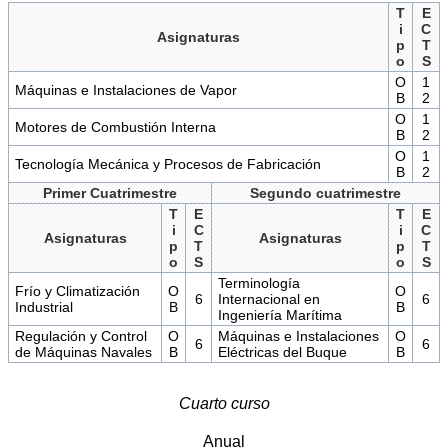
T
E
i
C
Asignaturas
p
T
o
S
O
1
Máquinas e Instalaciones de Vapor
B
2
O
1
Motores de Combustión Interna
B
2
O
1
Tecnología Mecánica y Procesos de Fabricación
B
2
Primer Cuatrimestre
Segundo cuatrimestre
T
E
T
E
i
C
i
C
Asignaturas
Asignaturas
p
T
p
T
o
S
o
S
Terminología
Frío y Climatización
O
O
6
Internacional en
6
Industrial
B
B
Ingeniería Marítima
Regulación y Control
O
Máquinas e Instalaciones
O
6
6
de Máquinas Navales
B
Eléctricas del Buque
B
Cuarto curso
Anual