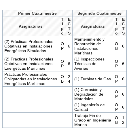
Primer Cuatrimestre
Segundo Cuatrimestre
T
E
T
E
i
C
i
C
Asignaturas
Asignaturas
p
T
p
T
o
S
o
S
Mantenimiento y
(2) Prácticas Profesionales
O
Reparación de
O
Optativas en Instalaciones
6
6
P
Instalaciones
B
Energéticas Simuladas
Marítimas
(2) Prácticas Profesionales
(1) Inspecciones
O
O
Optativas en Instalaciones
6
Técnicas de
6
P
P
Energéticas Marítimas
Averías
Prácticas Profesionales
O
2
O
Obligatorias en Instalaciones
(1) Turbinas de Gas
6
B
4
P
Energéticas Marítimas
(1) Corrosión y
O
Degradación de
6
P
Materiales
(1) Ingeniería de
O
6
Calidad
P
Trabajo Fin de
O
1
Grado en Ingeniería
B
2
Marina