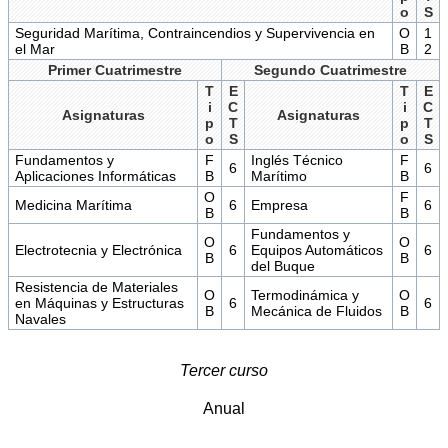
o
S
Seguridad Marítima, Contraincendios y Supervivencia en
O
1
el Mar
B
2
Primer Cuatrimestre
Segundo Cuatrimestre
T
E
T
E
i
C
i
C
Asignaturas
Asignaturas
p
T
p
T
o
S
o
S
Fundamentos y
F
Inglés Técnico
F
6
6
Aplicaciones Informáticas
B
Marítimo
B
O
F
Medicina Marítima
6
Empresa
6
B
B
Fundamentos y
O
O
Electrotecnia y Electrónica
6
Equipos Automáticos
6
B
B
del Buque
Resistencia de Materiales
O
Termodinámica y
O
en Máquinas y Estructuras
6
6
B
Mecánica de Fluidos
B
Navales
Tercer curso
Anual