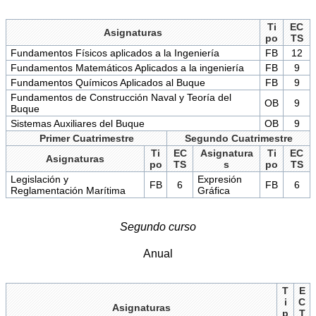
Ti
EC
Asignaturas
po
TS
Fundamentos Físicos aplicados a la Ingeniería
FB
12
Fundamentos Matemáticos Aplicados a la ingeniería
FB
9
Fundamentos Químicos Aplicados al Buque
FB
9
Fundamentos de Construcción Naval y Teoría del
OB
9
Buque
Sistemas Auxiliares del Buque
OB
9
Primer Cuatrimestre
Segundo Cuatrimestre
Ti
EC
Asignatura
Ti
EC
Asignaturas
po
TS
s
po
TS
Legislación y
Expresión
FB
6
FB
6
Reglamentación Marítima
Gráfica
Segundo curso
Anual
T
E
i
C
Asignaturas
p
T