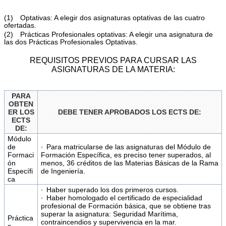
(1) Optativas: A elegir dos asignaturas optativas de las cuatro
ofertadas.
(2) Prácticas Profesionales optativas: A elegir una asignatura de
las dos Prácticas Profesionales Optativas.
REQUISITOS PREVIOS PARA CURSAR LAS
ASIGNATURAS DE LA MATERIA:
PARA
OBTEN
ER LOS
DEBE TENER APROBADOS LOS ECTS DE:
ECTS
DE:
Módulo
de
∙ Para matricularse de las asignaturas del Módulo de
Formaci
Formación Específica, es preciso tener superados, al
ón
menos, 36 créditos de las Materias Básicas de la Rama
Específi
de Ingeniería.
ca
∙ Haber superado los dos primeros cursos.
∙ Haber homologado el certificado de especialidad
profesional de Formación básica, que se obtiene tras
superar la asignatura: Seguridad Marítima,
Práctica
contraincendios y supervivencia en la mar.