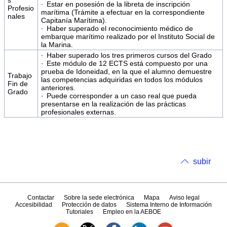
s
∙ Estar en posesión de la libreta de inscripción
Profesio
marítima (Trámite a efectuar en la correspondiente
nales
Capitanía Marítima).
∙ Haber superado el reconocimiento médico de
embarque marítimo realizado por el Instituto Social de
la Marina.
∙ Haber superado los tres primeros cursos del Grado
∙ Este módulo de 12 ECTS está compuesto por una
prueba de Idoneidad, en la que el alumno demuestre
Trabajo
las competencias adquiridas en todos los módulos
Fin de
anteriores.
Grado
∙ Puede corresponder a un caso real que pueda
presentarse en la realización de las prácticas
profesionales externas.
subir
Contactar
Sobre la sede electrónica
Mapa
Aviso legal
Accesibilidad
Protección de datos
Sistema Interno de Información
Tutoriales
Empleo en la AEBOE