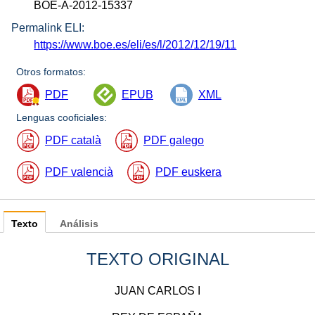
BOE-A-2012-15337
Permalink ELI:
https://www.boe.es/eli/es/l/2012/12/19/11
Otros formatos:
PDF
EPUB
XML
Lenguas cooficiales:
PDF català
PDF galego
PDF valencià
PDF euskera
Texto
Análisis
TEXTO ORIGINAL
JUAN CARLOS I