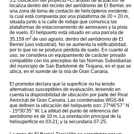
3.2 Ubicación del proyecto.–El ámbito de actuación se
localiza dentro del recinto del aeródromo de El Berriel, en
una zona de toma de contacto de helicópteros existente,
la cual está compuesta por una plataforma de 20 × 20 m,
situada junto a la calle de rodaje que comunica las
plataformas de estacionamiento de aeronaves y la pista
de vuelo. El helipuerto está situado en una parcela de
2
35.159 m
de uso agrario, dentro del aeródromo de El
Berriel (uso industrial). No se aumenta la edificabilidad,
por lo que no se produce pérdida de suelo. En cuanto al
uso, se considera un equipamiento de carácter privado
compatible con los preceptos de las Normas Subsidiarias
del municipio de San Bartolomé de Tirajana, en el que se
ubica, en el sureste de la isla de Gran Canaria.
El promotor declara que la superficie no ha tenido
alternativas susceptibles de evaluación, teniendo en
cuenta la disponibilidad de ubicación por parte del Real
Aeroclub de Gran Canaria. Las coordenadas WGS-84
que definen la ubicación del helipuerto son: 27º46’57’’ N
- 15º30’35’’ W. La altitud del punto de referencia del
aeródromo es de 10 m. La orientación principal de la
helisuperficie es 03-21; y la secundaria 07-25.