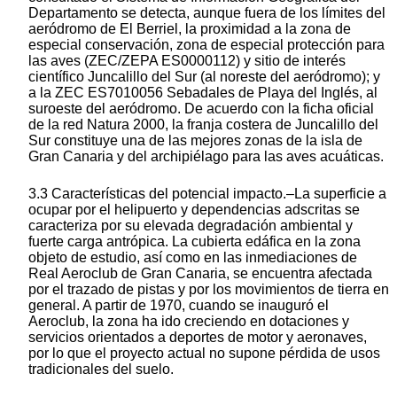
Departamento se detecta, aunque fuera de los límites del
aeródromo de El Berriel, la proximidad a la zona de
especial conservación, zona de especial protección para
las aves (ZEC/ZEPA ES0000112) y sitio de interés
científico Juncalillo del Sur (al noreste del aeródromo); y
a la ZEC ES7010056 Sebadales de Playa del Inglés, al
suroeste del aeródromo. De acuerdo con la ficha oficial
de la red Natura 2000, la franja costera de Juncalillo del
Sur constituye una de las mejores zonas de la isla de
Gran Canaria y del archipiélago para las aves acuáticas.
3.3 Características del potencial impacto.–La superficie a
ocupar por el helipuerto y dependencias adscritas se
caracteriza por su elevada degradación ambiental y
fuerte carga antrópica. La cubierta edáfica en la zona
objeto de estudio, así como en las inmediaciones de
Real Aeroclub de Gran Canaria, se encuentra afectada
por el trazado de pistas y por los movimientos de tierra en
general. A partir de 1970, cuando se inauguró el
Aeroclub, la zona ha ido creciendo en dotaciones y
servicios orientados a deportes de motor y aeronaves,
por lo que el proyecto actual no supone pérdida de usos
tradicionales del suelo.