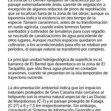
La zona de El Berriel-Tarajalillo se caracteriza por un
paisaje extremadamente árido, carente de vegetación a
excepción de algunos reductos de pinos de repoblación
que se localizan fuera de la zona de las obras; aunque su
toponimia indica la existencia en otro tiempo de la
especie
Tamarix canariensis,
antes de su transformación
en suelo agrícola, cuando estos terrenos fueron
sorribados y cultivados de tomateros para cuyo regadío
se necesitó de canalizaciones de agua procedente de
otros lugares. Aunque muchos espacios quedaron sin
cultivarse, o los acondicionados para ello se rotaban por
períodos, el paisaje natural se transformó por completo.
La principal unidad hidrogeológica de superficie es el
barranco de El Berriel que desemboca en la zona de El
Tarajalillo, que sólo lleva agua pluvial en contadas
ocasiones, cuando se presentan en la isla temporales de
trayectoria suroeste.
La documentación ambiental indica que los espacios
naturales protegidos de Gran Canaria más cercanos al
helipuerto son la reserva natural especial de Las Dunas
de Maspalomas (C-7) y el paisaje protegido de Fataga
(C-27) a 8 y 7,5 km respectivamente. Sin embargo,
consultado el Sistema de Información Geográfica del