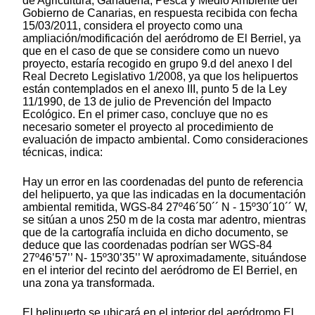
de Agricultura, Ganadería, Pesca y Medio Ambiente del
Gobierno de Canarias, en respuesta recibida con fecha
15/03/2011, considera el proyecto como una
ampliación/modificación del aeródromo de El Berriel, ya
que en el caso de que se considere como un nuevo
proyecto, estaría recogido en grupo 9.d del anexo I del
Real Decreto Legislativo 1/2008, ya que los helipuertos
están contemplados en el anexo III, punto 5 de la Ley
11/1990, de 13 de julio de Prevención del Impacto
Ecológico. En el primer caso, concluye que no es
necesario someter el proyecto al procedimiento de
evaluación de impacto ambiental. Como consideraciones
técnicas, indica:
Hay un error en las coordenadas del punto de referencia
del helipuerto, ya que las indicadas en la documentación
ambiental remitida, WGS-84 27º46´50´´ N - 15º30´10´´ W,
se sitúan a unos 250 m de la costa mar adentro, mientras
que de la cartografía incluida en dicho documento, se
deduce que las coordenadas podrían ser WGS-84
27º46’57’’ N- 15º30’35’’ W aproximadamente, situándose
en el interior del recinto del aeródromo de El Berriel, en
una zona ya transformada.
El helipuerto se ubicará en el interior del aeródromo El