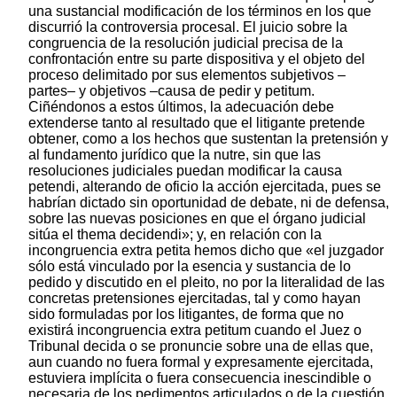
una sustancial modificación de los términos en los que
discurrió la controversia procesal. El juicio sobre la
congruencia de la resolución judicial precisa de la
confrontación entre su parte dispositiva y el objeto del
proceso delimitado por sus elementos subjetivos –
partes– y objetivos –causa de pedir y petitum.
Ciñéndonos a estos últimos, la adecuación debe
extenderse tanto al resultado que el litigante pretende
obtener, como a los hechos que sustentan la pretensión y
al fundamento jurídico que la nutre, sin que las
resoluciones judiciales puedan modificar la causa
petendi, alterando de oficio la acción ejercitada, pues se
habrían dictado sin oportunidad de debate, ni de defensa,
sobre las nuevas posiciones en que el órgano judicial
sitúa el thema decidendi»; y, en relación con la
incongruencia extra petita hemos dicho que «el juzgador
sólo está vinculado por la esencia y sustancia de lo
pedido y discutido en el pleito, no por la literalidad de las
concretas pretensiones ejercitadas, tal y como hayan
sido formuladas por los litigantes, de forma que no
existirá incongruencia extra petitum cuando el Juez o
Tribunal decida o se pronuncie sobre una de ellas que,
aun cuando no fuera formal y expresamente ejercitada,
estuviera implícita o fuera consecuencia inescindible o
necesaria de los pedimentos articulados o de la cuestión