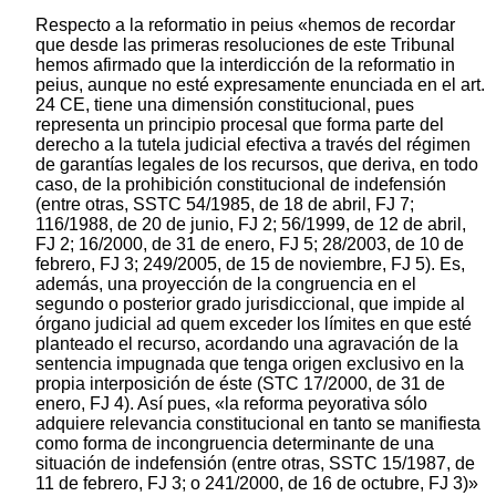
Respecto a la reformatio in peius «hemos de recordar
que desde las primeras resoluciones de este Tribunal
hemos afirmado que la interdicción de la reformatio in
peius, aunque no esté expresamente enunciada en el art.
24 CE, tiene una dimensión constitucional, pues
representa un principio procesal que forma parte del
derecho a la tutela judicial efectiva a través del régimen
de garantías legales de los recursos, que deriva, en todo
caso, de la prohibición constitucional de indefensión
(entre otras, SSTC 54/1985, de 18 de abril, FJ 7;
116/1988, de 20 de junio, FJ 2; 56/1999, de 12 de abril,
FJ 2; 16/2000, de 31 de enero, FJ 5; 28/2003, de 10 de
febrero, FJ 3; 249/2005, de 15 de noviembre, FJ 5). Es,
además, una proyección de la congruencia en el
segundo o posterior grado jurisdiccional, que impide al
órgano judicial ad quem exceder los límites en que esté
planteado el recurso, acordando una agravación de la
sentencia impugnada que tenga origen exclusivo en la
propia interposición de éste (STC 17/2000, de 31 de
enero, FJ 4). Así pues, «la reforma peyorativa sólo
adquiere relevancia constitucional en tanto se manifiesta
como forma de incongruencia determinante de una
situación de indefensión (entre otras, SSTC 15/1987, de
11 de febrero, FJ 3; o 241/2000, de 16 de octubre, FJ 3)»