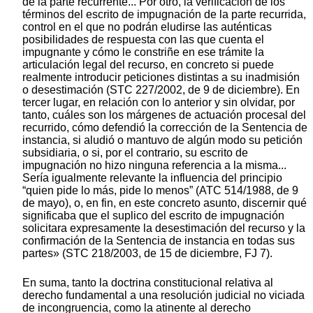
de la parte recurrente... Por otro, la verificación de los
términos del escrito de impugnación de la parte recurrida,
control en el que no podrán eludirse las auténticas
posibilidades de respuesta con las que cuenta el
impugnante y cómo le constriñe en ese trámite la
articulación legal del recurso, en concreto si puede
realmente introducir peticiones distintas a su inadmisión
o desestimación (STC 227/2002, de 9 de diciembre). En
tercer lugar, en relación con lo anterior y sin olvidar, por
tanto, cuáles son los márgenes de actuación procesal del
recurrido, cómo defendió la corrección de la Sentencia de
instancia, si aludió o mantuvo de algún modo su petición
subsidiaria, o si, por el contrario, su escrito de
impugnación no hizo ninguna referencia a la misma...
Sería igualmente relevante la influencia del principio
“quien pide lo más, pide lo menos” (ATC 514/1988, de 9
de mayo), o, en fin, en este concreto asunto, discernir qué
significaba que el suplico del escrito de impugnación
solicitara expresamente la desestimación del recurso y la
confirmación de la Sentencia de instancia en todas sus
partes» (STC 218/2003, de 15 de diciembre, FJ 7).
En suma, tanto la doctrina constitucional relativa al
derecho fundamental a una resolución judicial no viciada
de incongruencia, como la atinente al derecho