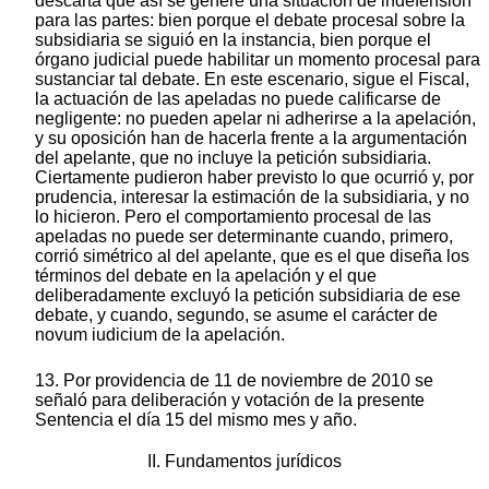
descarta que así se genere una situación de indefensión
para las partes: bien porque el debate procesal sobre la
subsidiaria se siguió en la instancia, bien porque el
órgano judicial puede habilitar un momento procesal para
sustanciar tal debate. En este escenario, sigue el Fiscal,
la actuación de las apeladas no puede calificarse de
negligente: no pueden apelar ni adherirse a la apelación,
y su oposición han de hacerla frente a la argumentación
del apelante, que no incluye la petición subsidiaria.
Ciertamente pudieron haber previsto lo que ocurrió y, por
prudencia, interesar la estimación de la subsidiaria, y no
lo hicieron. Pero el comportamiento procesal de las
apeladas no puede ser determinante cuando, primero,
corrió simétrico al del apelante, que es el que diseña los
términos del debate en la apelación y el que
deliberadamente excluyó la petición subsidiaria de ese
debate, y cuando, segundo, se asume el carácter de
novum iudicium de la apelación.
13. Por providencia de 11 de noviembre de 2010 se
señaló para deliberación y votación de la presente
Sentencia el día 15 del mismo mes y año.
II. Fundamentos jurídicos