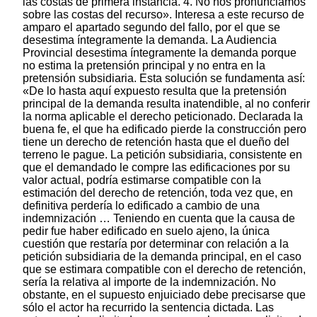
las costas de primera instancia. 4. No nos pronunciamos
sobre las costas del recurso». Interesa a este recurso de
amparo el apartado segundo del fallo, por el que se
desestima íntegramente la demanda. La Audiencia
Provincial desestima íntegramente la demanda porque
no estima la pretensión principal y no entra en la
pretensión subsidiaria. Esta solución se fundamenta así:
«De lo hasta aquí expuesto resulta que la pretensión
principal de la demanda resulta inatendible, al no conferir
la norma aplicable el derecho peticionado. Declarada la
buena fe, el que ha edificado pierde la construcción pero
tiene un derecho de retención hasta que el dueño del
terreno le pague. La petición subsidiaria, consistente en
que el demandado le compre las edificaciones por su
valor actual, podría estimarse compatible con la
estimación del derecho de retención, toda vez que, en
definitiva perdería lo edificado a cambio de una
indemnización … Teniendo en cuenta que la causa de
pedir fue haber edificado en suelo ajeno, la única
cuestión que restaría por determinar con relación a la
petición subsidiaria de la demanda principal, en el caso
que se estimara compatible con el derecho de retención,
sería la relativa al importe de la indemnización. No
obstante, en el supuesto enjuiciado debe precisarse que
sólo el actor ha recurrido la sentencia dictada. Las