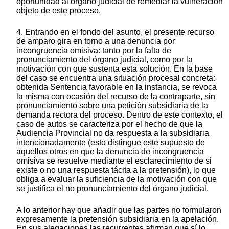
oportunidad al órgano judicial de remediar la vulneración
objeto de este proceso.
4. Entrando en el fondo del asunto, el presente recurso
de amparo gira en torno a una denuncia por
incongruencia omisiva: tanto por la falta de
pronunciamiento del órgano judicial, como por la
motivación con que sustenta esta solución. En la base
del caso se encuentra una situación procesal concreta:
obtenida Sentencia favorable en la instancia, se revoca
la misma con ocasión del recurso de la contraparte, sin
pronunciamiento sobre una petición subsidiaria de la
demanda rectora del proceso. Dentro de este contexto, el
caso de autos se caracteriza por el hecho de que la
Audiencia Provincial no da respuesta a la subsidiaria
intencionadamente (esto distingue este supuesto de
aquellos otros en que la denuncia de incongruencia
omisiva se resuelve mediante el esclarecimiento de si
existe o no una respuesta tácita a la pretensión), lo que
obliga a evaluar la suficiencia de la motivación con que
se justifica el no pronunciamiento del órgano judicial.
A lo anterior hay que añadir que las partes no formularon
expresamente la pretensión subsidiaria en la apelación.
En sus alegaciones las recurrentes afirman que sí lo