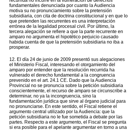
recurrida no incurre en la vulneración de derechos
fundamentales denunciada por cuanto la Audiencia
motiva su no pronunciamiento sobre la pretensión
subsidiaria, con cita de doctrina constitucional y en que lo
que pretenden las recurrentes es una interpretación
errónea de la legalidad procesal civil. Por último, la
tercera alegación se refiere a que la parte recurrente en
amparo no argumenta el hipotético perjuicio causado
habida cuenta de que la pretensión subsidiaria no iba a
prosperar.
12. El día 24 de junio de 2009 presentó sus alegaciones
el Ministerio Fiscal, interesando el otorgamiento del
amparo por entender que la resolución recurrida ha
vulnerado el derecho fundamental a la congruencia
prevenido en el art. 24.1 CE. Dado que la Audiencia
Provincial no se pronuncia sobre la petición subsidiaria
conscientemente, el recurso de amparo se circunscribe a
determinar, no ya la incongruencia, sino la
fundamentación jurídica que sirve al órgano judicial para
no pronunciarse. En este sentido, el Fiscal retiene el
argumento central utilizado por la Audiencia: que la
petición subsidiaria no le fue sometida a debate por las
partes. Respecto a este argumento, el Fiscal se pregunta
si era posible para el apelante argumentar en torno a una