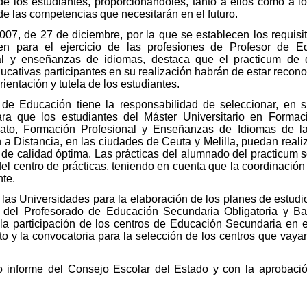
de los estudiantes, proporcionándoles, tanto a ellos como a l
e las competencias que necesitarán en el futuro.
07, de 27 de diciembre, por la que se establecen los requisitos
liten para el ejercicio de las profesiones de Profesor de 
al y enseñanzas de idiomas, destaca que el practicum de d
ducativas participantes en su realización habrán de estar recon
ientación y tutela de los estudiantes.
 de Educación tiene la responsabilidad de seleccionar, en s
para que los estudiantes del Máster Universitario en Forma
erato, Formación Profesional y Enseñanzas de Idiomas de 
a Distancia, en las ciudades de Ceuta y Melilla, puedan realiz
e calidad óptima. Las prácticas del alumnado del practicum se
 del centro de prácticas, teniendo en cuenta que la coordinació
nte.
 las Universidades para la elaboración de los planes de estudio 
 del Profesorado de Educación Secundaria Obligatoria y Bac
a participación de los centros de Educación Secundaria en el
to y la convocatoria para la selección de los centros que vaya
io informe del Consejo Escolar del Estado y con la aprobació