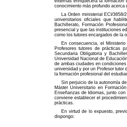
externas enriquecerá la formación 
conocimiento más profundo acerca d
La Orden ministerial ECI/3858/20
universitarios oficiales que habi
Bachillerato, Formación Profesion
presencial y que las instituciones e
como los tutores encargados de la or
En consecuencia, el Ministerio
Profesores tutores de prácticas 
Secundaria Obligatoria y Bachill
Universidad Nacional de Educación 
de ambas ciudades en condiciones d
universidad y por un Profesor tutor
la formación profesional del estudia
Sin perjuicio de la autonomía de
Máster Universitario en Formación
Enseñanzas de Idiomas, junto con l
conviene establecer el procedimien
prácticas.
En virtud de lo expuesto, prev
dispongo: