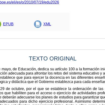
.boe.es/eli/es/o/2010/07/19/edu2026
EPUB
XML
TEXTO ORIGINAL
 mayo, de Educación, dedica su artículo 100 a la formación ini
ación adecuada para afrontar los retos del sistema educativo y
stablece que para ejercer la docencia en las diferentes ense
ógica y didáctica que el Gobierno establezca para cada enseña
9 de octubre, por el que se establece la ordenación de las e
os que habiliten para el acceso o ejercicio de actividades pro
e deberán adecuarse los planes de estudios para garantizar que 
decuados para dicho ejercicio profesional. Asimismo determi