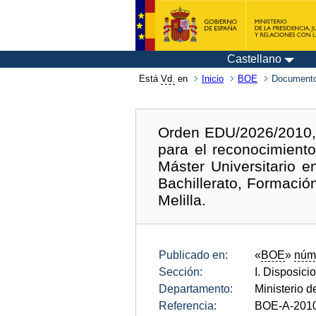
Castellano
Está
Vd.
en
Inicio
BOE
Documento
Orden EDU/2026/2010, d
para el reconocimiento
Máster Universitario 
Bachillerato, Formació
Melilla.
Publicado en:
«
BOE
»
núm
Sección:
I. Disposici
Departamento:
Ministerio 
Referencia:
BOE-A-201