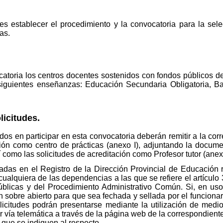
es establecer el procedimiento y la convocatoria para la sel
as.
catoria los centros docentes sostenidos con fondos públicos d
siguientes enseñanzas: Educación Secundaria Obligatoria, Bac
licitudes.
dos en participar en esta convocatoria deberán remitir a la cor
ción como centro de prácticas (anexo I), adjuntando la docume
í como las solicitudes de acreditación como Profesor tutor (anex
tadas en el Registro de la Dirección Provincial de Educación 
 cualquiera de las dependencias a las que se refiere el artícul
úblicas y del Procedimiento Administrativo Común. Si, en us
en sobre abierto para que sea fechada y sellada por el funcion
solicitudes podrán presentarse mediante la utilización de medi
r vía telemática a través de la página web de la correspondient
 que se indiquen al respecto.