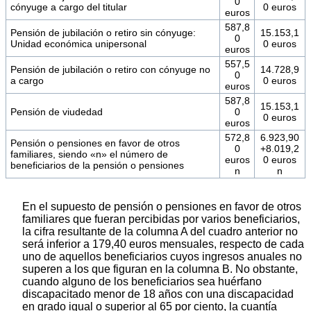
0
cónyuge a cargo del titular
0 euros
euros
587,8
Pensión de jubilación o retiro sin cónyuge:
15.153,1
0
Unidad económica unipersonal
0 euros
euros
557,5
Pensión de jubilación o retiro con cónyuge no
14.728,9
0
a cargo
0 euros
euros
587,8
15.153,1
Pensión de viudedad
0
0 euros
euros
572,8
6.923,90
Pensión o pensiones en favor de otros
0
+8.019,2
familiares, siendo «n» el número de
euros
0 euros
beneficiarios de la pensión o pensiones
n
n
En el supuesto de pensión o pensiones en favor de otros
familiares que fueran percibidas por varios beneficiarios,
la cifra resultante de la columna A del cuadro anterior no
será inferior a 179,40 euros mensuales, respecto de cada
uno de aquellos beneficiarios cuyos ingresos anuales no
superen a los que figuran en la columna B. No obstante,
cuando alguno de los beneficiarios sea huérfano
discapacitado menor de 18 años con una discapacidad
en grado igual o superior al 65 por ciento, la cuantía