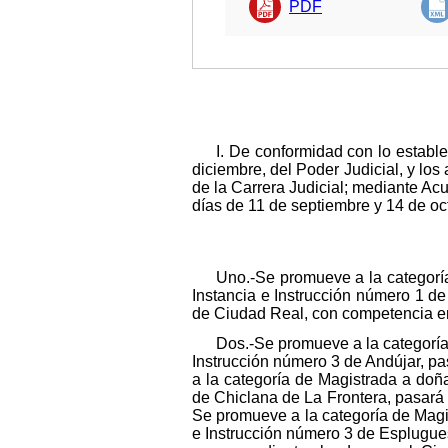
PDF
I. De conformidad con lo estable
diciembre, del Poder Judicial, y los 
de la Carrera Judicial; mediante A
días de 11 de septiembre y 14 de oc
Uno.-Se promueve a la categorí
Instancia e Instrucción número 1 d
de Ciudad Real, con competencia en 
Dos.-Se promueve a la categoría de Magistrada a doña María del Mar Gómez Hernández, Jueza del Juzgado de Primera Instancia e Instrucción número 3 de Andújar, pasará a desempeñar la plaza del Juzgado de Instrucción número 3 de Cartagena. Tres.-Se promueve a la categoría de Magistrada a doña María Xiomara Gutiérrez Alonso, Jueza del Juzgado de Primera Instancia e Instrucción número 3 de Chiclana de La Frontera, pasará a desempeñar la plaza del Juzgado de Primera Instancia e Instrucción número 1 de Ceuta. Cuatro.-Se promueve a la categoría de Magistrado a don Ildefonso Juan Ramón Carol Grau, Juez que sirve en el Juzgado de Primera Instancia e Instrucción número 3 de Esplugues de Llobregat, pasará a desempeñar la plaza del Magistrado de la Audiencia Provincial de Gerona, correspondiente al orden penal. Cinco.-Se promueve a la categoría de Magistrado a don Javier Gómez Hernández, Juez que sirve en el Juzgado de Primera Instancia e Instrucción Único de Burgo de Osma, pasará a desempeñar la plaza del Juzgado de Primera Instancia e Instrucción número 3 de Soria, con competencia en materia de violencia sobre la mujer. Seis.-Se promueve a la categoría de Magistrada a doña María Graziela Moreno Graupera, Jueza que sirve en el Juzgado de Primera Instancia e Instrucción número 1 de Martorell, pasará a desempeñar la plaza del Juzgado de Primera Instancia e Instrucción número 5 de Gavá. Siete.-Se promueve a la categoría de Magistrado a don Sergio Romero Cobo, Juez que sirve en el Juzgado de Primera Instancia e Instrucción número 1 de Guadix, pasará a desempeñar la plaza del Juzgado de Primera Instancia e Instrucción número 4 de Lorca, con competencia en materia de violencia sobre la mujer. Ocho.-Se promueve a la categoría de Magistrada a doña Elsa del Rosario Díaz Ravelo, Jueza que sirve en el Juzgado de Primera Instancia e Instrucción número 3 de Santa María de Guía de Gran Canaria, pasará a desempeñar la plaza del Juzgado de lo Social número 2 de Las Palmas. Nueve.-Se promueve a la categoría de Magistrado a don Ricardo Gallego Córcoles, Juez que sirve en el Juzgado de Primera Instancia e Instrucción número 1 de Hellín, pasará a desempeñar la plaza del Juzgado de lo Penal número 1 de Granollers. Diez.-Se promueve a la categoría de Magistrado a don Juan Francisco López Sarabia, Juez que sirve en el Juzgado de Primera Instancia e Instrucción número 3 de Torrijos, pasará a desempeñar la plaza del Magistrado de la Audiencia Provincial de Vizcaya, corre