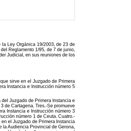
de la Ley Orgánica 19/2003, de 23 de
87 del Reglamento 1/95, de 7 de junio,
r Judicial, en sus reuniones de los
que sirve en el Juzgado de Primera
ra Instancia e Instrucción número 5
 promueve a la categoría de Magistrado a don Miguel López-Veraza Pérez, Juez que sirve en el Juzgado de Primera Instancia e Instrucción número 3 de Antequera, pasará a desempeñar la plaza del Juzgado de Instrucción número 2 de Granollers. Veintinueve.-Se promueve a la categoría de Magistrado a don Carlos Villarino Moure, Juez que sirve en el Juzgado de Primera Instancia e Instrucción número 3 de Betanzos, pasará a desempeñar la plaza del Juzgado de Primera Instancia número 12 de Vigo, de familia. Treinta.-Se promueve a la categoría de Magistrada a doña Montserrat Fernández Cabezas, Jueza que sirve en el Juzgado de Primera Instancia e Instrucción número 1 de Espluges de Llobregat, pasará a desempeñar la plaza del Juzgado de Primera Instancia número 2 de Badalona. Treinta y uno.-Se promueve a la categoría de Magistrada a doña Natalia Velilla Antolín, Jueza que sirve en el Juzgado de Primera Instancia e Instrucción número 4 Navalcarnero, pasará a desempeñar la plaza del Juzgado de lo Social número 2 de Tarragona. Treinta y dos.-Se promueve a la categoría de Magistrada a doña Ángela López-Yuste Padial, Jueza que sirve en el Juzgado de Primera Instancia e Instrucción número 2 de Montilla, pasará a desempeñar la plaza del Juzgado de Primera Instancia e Instrucción número 8 de Arrecife. Treinta y tres.-Se promueve a la categoría de Magistrada a doña Nuria Luisa Casero Sánchez, Jueza que sirve en el Juzgado de Primera Instancia e Instrucción Único de Celanova, pasará a desempeñar la plaza del Juzgado de Violencia sobre la Mujer número 1 de Vitoria. Treinta y cuatro.-Se promueve a la categoría de Magistrada a doña María Jesús García García, Jueza que sirve en el Juzgado de Primera Instancia e Instrucción número 1 de Ordes, pasará a desempeñar la plaza del Juzgado de Instrucción número 2 de Gerona. Treinta y cinco.-Se promueve a la categoría de Magistrada a doña Nuria Lefort Ruiz de Aguiar, Jueza que sirve en el Juzgado de Primera Instancia e Instrucción número 3 de Cornellá de Llobregat, pasará a desempeñar la plaza del Juzgado de Primera Instancia e Instrucción número 6 de Santa Coloma de Gramanet, con competencia en materia de violencia sobre la mujer. Treinta y seis.-Se promueve a la categoría de Magistrado a don Francesc Lacueva Abad, Juez que sirve en el Juzgado de Primera Instancia e Instrucción número 2 de Cornella de Llobregat, pasará a desempeñar la plaza del Juzgado de lo Penal número 2 de Sabadell. Treinta y siete.-Se promueve a la categoría de Magistrada a doña Ana María Olivares Granados, Jueza que sirve en el Juzgado de Primera Instancia e Instrucción número 1 de Alcalá La Real, pasará a desempeñar la plaza del Juzgado de Instrucción número 2 de Sabadell. Treinta y ocho.-Se promuev