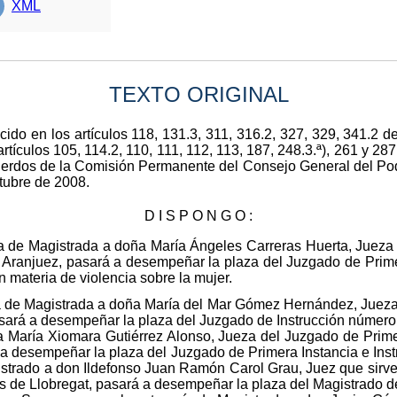
XML
TEXTO ORIGINAL
cido en los artículos 118, 131.3, 311, 316.2, 327, 329, 341.2 
artículos 105, 114.2, 110, 111, 112, 113, 187, 248.3.ª), 261 y 2
cuerdos de la Comisión Permanente del Consejo General del Pode
tubre de 2008.
D I S P O N G O :
a de Magistrada a doña María Ángeles Carreras Huerta, Jueza 
e Aranjuez, pasará a desempeñar la plaza del Juzgado de Prime
materia de violencia sobre la mujer.
spondiente al orden penal, mientras su titular doña Reyes Goenaga Olaizola, se encuentre en la situación administrativa de servicios especiales en la Carrera Judicial. Once.-Se promueve a la categoría de Magistrado a don Antonio Fernández Mata, Juez que sirve en el Juzgado de Primera Instancia e Instrucción número 3 de Tortosa, pasará a desempeñar la plaza del Juzgado de Instrucción número 3 de Reus. Doce.-Se promueve a la categoría de Magistrado a don Antonio Martínez Quintanar, Juez que sirve en el Juzgado de Primera Instancia e Instrucción número 2 de Noia, pasará a desempeñar la plaza del Juzgado de lo Contencioso-Administrativo número 2 de Vigo. Trece.-Se promueve a la categoría de Magistrado a don Juan José Oliver Barnes, Juez que sirve en el Juzgado de Primera Instancia e Instrucción número 2 de Caravaca de La Cruz, pasará a desempeñar la plaza del Juzgado de Primera Instancia número 4 de Fuengirola. Catorce.-Se promueve a la categoría de Magistrado a don Alfonso Silos López de Haro, Juez que sirve en el Juzgado de Primera Instancia e Instrucción número 2 de Montijo, pasará a desempeñar la plaza del Juzgado de lo Contencioso-Administrativo número 1 de Las Palmas. Quince.-Se promueve a la categoría de Magistrada a doña Elena Lillo Pastor, Jueza que sirve en el Juzgado de Primera Instancia e Instrucción número 4 de Manacor, consolidando en su destino. Dieciséis.-Se promueve a la categoría de Magistrado a don Jesús Manuel González Villar, Juez que sirve en el Juzgado de Primera Instancia e Instrucción Único de Medina de Rioseco, pasará a desempeñar la plaza del Juzgado de Violencia sobre la Mujer número 2 de Palma de Mallorca. Diecisiete.-Se promueve a la categoría de Magistrado a don Jorge Montull Urquijo, Juez que sirve en el Juzgado de Primera Instancia e Instrucción número 3 de Pozuelo de Alarcón, pasará a desempeñar la plaza del Juzgado de Primera Instancia número 2 de Marbella. Dieciocho.-Se promueve a la categoría de Magistrado a don Maríano David García Esteban, Juez que sirve en el Juzgado de Primera Instancia e Instrucción número 2 de Blanes, pasará a desempeñar la plaza del Juzgado de lo Penal número 1 de Sabadell. Diecinueve.-Se promueve a la categoría de Magistrado a don Fernando Simó Teufel, Juez que sirve en el Juzgado de Primera Instancia e Instrucción número 1 de Lliria, consolidando en su destino. Veinte.-Se promueve a la categoría de Magistrado a don Rogelio Reyes Pérez, Juez que sirve en el Juzgado de Primera Instancia e Instrucción número 1 de Coria del Río, pasará a desempeñar la plaza del Juzgado de Primera Instancia e Instrucción número 1 de Cerdanyola del Vallés, con funciones compartidas de registro civil. Veintiuno.-Se promueve a la categoría de Magistrado a don Pablo Surroca Casas, Juez que sirve en el Juzgado de Primera Instancia e Instrucción número 2 de Morón de La Frontera, pasará a desempeñar la plaza del Juzgado de lo Contencioso-Administrativo número 3 de Bilbao. Veintidós.-Se promueve a la categoría de Magistrada a doña Inmaculada Donate Valera, Jueza que sirve en el Juzgado de Primera Instancia e Instrucción número 2 de Alcalá de Guadaira, pasará a desempeñar la plaza del Juzgado de lo Contencioso-Administrativo número 2 de Santa Cruz de Tenerife, mientras su titular doña Eva Bru Peral se encuentre en la situación administrativa de servicios especiales en la Carrera Judicial. Veintitrés.-Se promueve a la categoría de Magistrado a don Miguel Antonio del Palacio Lacambra, Juez que sirve en el Juzgado de Primera Instancia e Instrucción número 3 de Langreo, pasará a desempeñar la plaza del Juzgado de Primera Instancia e Instrucción número 5 de Getxo. Veinticuatro.-Se promueve a la categoría de Magistrado a don Jesús María Villoria Pérez, Juez que sirve en el Juzgado de Primera Instancia e Instrucción número 2 de Béjar, pasará a desempeñar la plaza del Juzgado de Primera Instancia número 5 de Sabadell. Veinticinco.-Se promueve a la categoría de Magistrada a doña María Inmaculada Gabarrón Ayala, Jueza que sirve en el Juzgado de Primera Instancia e Instrucción número 3 de Vic, pasará a desempeñar la plaza del Juzgado de Primera Instancia e Instrucción número 4 de Gavá. Veintiséis.-Se promueve a la categoría de Magistrada a doña Rocío Paz Gil Gómez de Liaño, Jueza que sirve en el Juzgado de Primera Instancia e Instrucción número 1 de Carmona, pasará a desempeñar la plaza del Juzgado de Primera Instancia e Instrucción número 4 de Getxo, con competencia en materia de violencia sobre la mujer. Veintisiete.-Se promueve a la categoría de Magistrada a doña María Dolores Amalia Anega González, Jueza del Juzgado de Primera Instancia e Instrucción número 2 de Motilla del Palancar, pasará a desempeñar la plaza del Juzgado de Instrucción número 3 de Granollers. Veintiocho.-Se