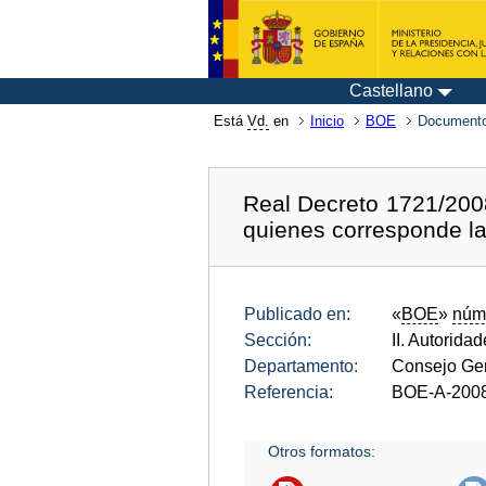
Castellano
Está
Vd.
en
Inicio
BOE
Documento
Real Decreto 1721/2008
quienes corresponde la
Publicado en:
«
BOE
»
núm
Sección:
II. Autorida
Departamento:
Consejo Gen
Referencia:
BOE-A-200
Otros formatos: