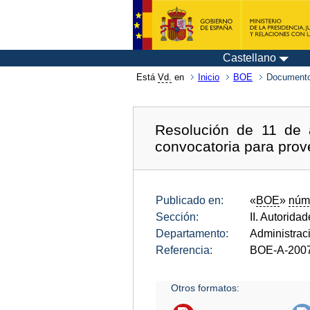
Castellano
Está
Vd.
en
Inicio
BOE
Documento
Resolución de 11 de a
convocatoria para prov
Publicado en:
«
BOE
»
núm
Sección:
II. Autorida
Departamento:
Administrac
Referencia:
BOE-A-200
Otros formatos: