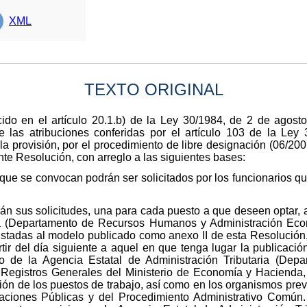
XML
TEXTO ORIGINAL
ido en el artículo 20.1.b) de la Ley 30/1984, de 2 de agost
 las atribuciones conferidas por el artículo 103 de la Ley
a provisión, por el procedimiento de libre designación (06/200
nte Resolución, con arreglo a las siguientes bases:
que se convocan podrán ser solicitados por los funcionarios qu
án sus solicitudes, una para cada puesto a que deseen optar, a
ria (Departamento de Recursos Humanos y Administración Econ
justadas al modelo publicado como anexo II de esta Resolución
tir del día siguiente a aquel en que tenga lugar la publicaci
tro de la Agencia Estatal de Administración Tributaria (D
 Registros Generales del Ministerio de Economía y Hacienda, 
ción de los puestos de trabajo, así como en los organismos previ
aciones Públicas y del Procedimiento Administrativo Común.