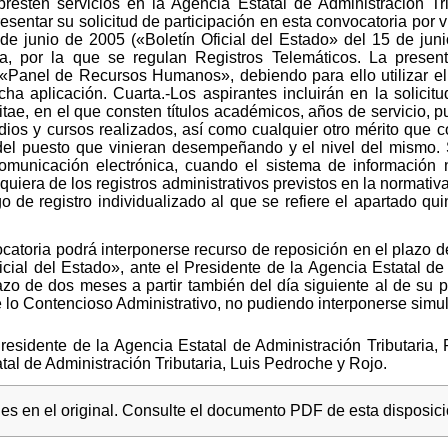
presten servicios en la Agencia Estatal de Administración T
presentar su solicitud de participación en esta convocatoria por 
de junio de 2005 («Boletín Oficial del Estado» del 15 de juni
ria, por la que se regulan Registros Telemáticos. La present
 «Panel de Recursos Humanos», debiendo para ello utilizar el 
a aplicación. Cuarta.-Los aspirantes incluirán en la solici
vitae, en el que consten títulos académicos, años de servicio,
dios y cursos realizados, así como cualquier otro mérito que 
s del puesto que vinieran desempeñando y el nivel del mismo.
comunicación electrónica, cuando el sistema de información n
quiera de los registros administrativos previstos en la normati
 de registro individualizado al que se refiere el apartado qui
catoria podrá interponerse recurso de reposición en el plazo de
icial del Estado», ante el Presidente de la Agencia Estatal de 
azo de dos meses a partir también del día siguiente al de su pu
e lo Contencioso Administrativo, no pudiendo interponerse sim
Presidente de la Agencia Estatal de Administración Tributaria,
atal de Administración Tributaria, Luis Pedroche y Rojo.
s en el original. Consulte el documento PDF de esta disposici