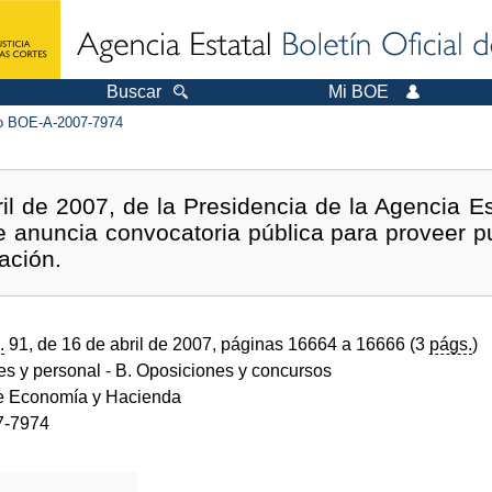
Buscar
Mi BOE
 BOE-A-2007-7974
il de 2007, de la Presidencia de la Agencia Es
se anuncia convocatoria pública para proveer p
ación.
.
91, de 16 de abril de 2007, páginas 16664 a 16666 (3
págs.
)
des y personal
- B. Oposiciones y concursos
de Economía y Hacienda
7-7974