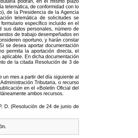
ributaria podrán, en el mismo plazo
vía telemática, de conformidad con lo
o), de la Presidencia de la Agencia
ación telemática de solicitudes se
formulario específico incluido en el
tud sus datos personales, número de
 puestos de trabajo desempeñados en
consideren oportuno, y harán constar
 Si se desea aportar documentación
o permita la aportación directa, el
va aplicable. En dicha documentación
nto de la citada Resolución de 3 de
 un mes a partir del día siguiente al
Administración Tributaria, o recurso
blicación en el «Boletín Oficial del
ultáneamente ambos recursos.
 P. D. (Resolución de 24 de junio de
ón.