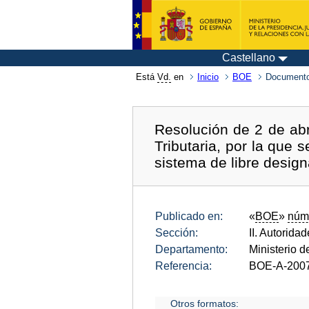
Castellano
Está
Vd.
en
Inicio
BOE
Documento
Resolución de 2 de abr
Tributaria, por la que 
sistema de libre design
Publicado en:
«
BOE
»
núm
Sección:
II. Autorida
Departamento:
Ministerio 
Referencia:
BOE-A-200
Otros formatos: