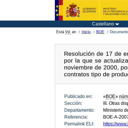
Castellano
Está
Vd.
en
Inicio
BOE
Documento
Resolución de 17 de en
por la que se actuali
noviembre de 2000, por
contratos tipo de produ
Publicado en:
«
BOE
»
núm
Sección:
III. Otras di
Departamento:
Ministerio d
Referencia:
BOE-A-200
Permalink ELI:
https://www.