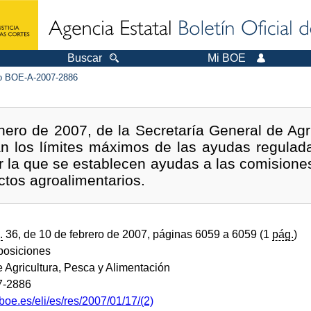
Buscar
Mi BOE
 BOE-A-2007-2886
ero de 2007, de la Secretaría General de Agri
zan los límites máximos de las ayudas regulad
 la que se establecen ayudas a las comisione
ctos agroalimentarios.
.
36, de 10 de febrero de 2007, páginas 6059 a 6059 (1
pág.
)
sposiciones
e Agricultura, Pesca y Alimentación
7-2886
boe.es/eli/es/res/2007/01/17/(2)