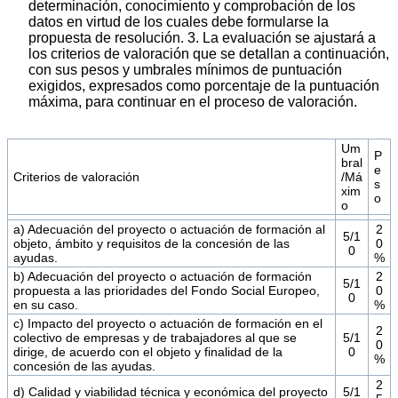
determinación, conocimiento y comprobación de los
datos en virtud de los cuales debe formularse la
propuesta de resolución. 3. La evaluación se ajustará a
los criterios de valoración que se detallan a continuación,
con sus pesos y umbrales mínimos de puntuación
exigidos, expresados como porcentaje de la puntuación
máxima, para continuar en el proceso de valoración.
Um
P
bral
e
Criterios de valoración
/Má
s
xim
o
o
a) Adecuación del proyecto o actuación de formación al
2
5/1
objeto, ámbito y requisitos de la concesión de las
0
0
ayudas.
%
b) Adecuación del proyecto o actuación de formación
2
5/1
propuesta a las prioridades del Fondo Social Europeo,
0
0
en su caso.
%
c) Impacto del proyecto o actuación de formación en el
2
colectivo de empresas y de trabajadores al que se
5/1
0
dirige, de acuerdo con el objeto y finalidad de la
0
%
concesión de las ayudas.
2
d) Calidad y viabilidad técnica y económica del proyecto
5/1