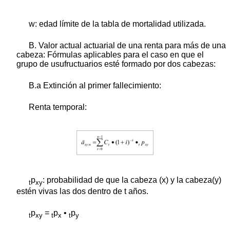
w: edad límite de la tabla de mortalidad utilizada.
B. Valor actual actuarial de una renta para más de una
cabeza: Fórmulas aplicables para el caso en que el
grupo de usufructuarios esté formado por dos cabezas:
B.a Extinción al primer fallecimiento:
Renta temporal:
p
: probabilidad de que la cabeza (x) y la cabeza(y)
t
xy
estén vivas las dos dentro de t años.
p
=
p
•
p
t
xy
t
x
t
y