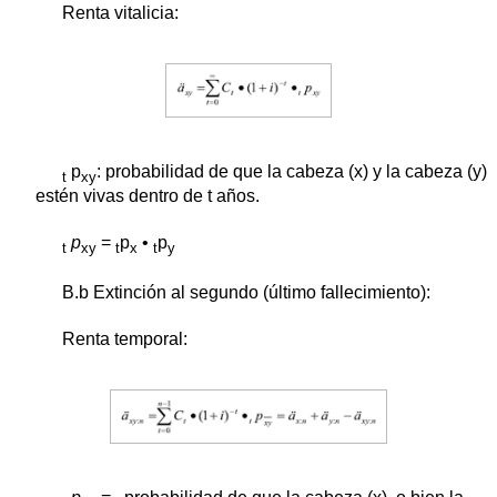
Renta vitalicia:
p
: probabilidad de que la cabeza (x) y la cabeza (y)
t
xy
estén vivas dentro de t años.
p
=
p
•
p
t
xy
t
x
t
y
B.b Extinción al segundo (último fallecimiento):
Renta temporal: