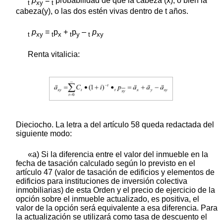
p
=
probabilidad de que la cabeza (x), o bien la
t
xy
t
cabeza(y), o las dos estén vivas dentro de t años.
p
=
p
+
p
–
p
t
xy
t
x
t
y
t
xy
Renta vitalicia:
Dieciocho. La letra a del artículo 58 queda redactada del
siguiente modo:
«a) Si la diferencia entre el valor del inmueble en la
fecha de tasación calculado según lo previsto en el
artículo 47 (valor de tasación de edificios y elementos de
edificios para instituciones de inversión colectiva
inmobiliarias) de esta Orden y el precio de ejercicio de la
opción sobre el inmueble actualizado, es positiva, el
valor de la opción será equivalente a esa diferencia. Para
la actualización se utilizará como tasa de descuento el