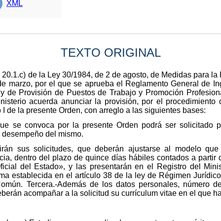
XML
TEXTO ORIGINAL
 20.1.c) de la Ley 30/1984, de 2 de agosto, de Medidas para la
e marzo, por el que se aprueba el Reglamento General de Ing
y de Provisión de Puestos de Trabajo y Promoción Profesiona
nisterio acuerda anunciar la provisión, por el procedimiento 
 I de la presente Orden, con arreglo a las siguientes bases:
que se convoca por la presente Orden podrá ser solicitado p
el desempeño del mismo.
irán sus solicitudes, que deberán ajustarse al modelo que f
a, dentro del plazo de quince días hábiles contados a partir d
ficial del Estado», y las presentarán en el Registro del Min
ma establecida en el artículo 38 de la ley de Régimen Jurídic
Común. Tercera.-Además de los datos personales, número de 
deberán acompañar a la solicitud su currículum vitae en el que h