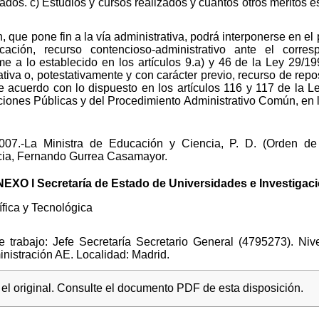
dos. c) Estudios y cursos realizados y cuantos otros méritos e
, que pone fin a la vía administrativa, podrá interponerse en 
cación, recurso contencioso-administrativo ante el corre
e a lo establecido en los artículos 9.a) y 46 de la Ley 29/19
tiva o, potestativamente y con carácter previo, recurso de repo
 acuerdo con lo dispuesto en los artículos 116 y 117 de la 
ciones Públicas y del Procedimiento Administrativo Común, en l
007.-La Ministra de Educación y Ciencia, P. D. (Orden de
cia, Fernando Gurrea Casamayor.
EXO I Secretaría de Estado de Universidades e Investigac
ífica y Tecnológica
 trabajo: Jefe Secretaría Secretario General (4795273). Ni
inistración AE. Localidad: Madrid.
l original. Consulte el documento PDF de esta disposición.