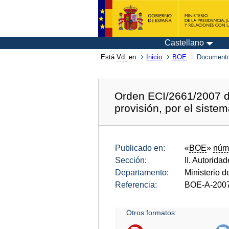
Castellano
Está
Vd.
en
Inicio
BOE
Documento
Orden ECI/2661/2007 de
provisión, por el siste
Publicado en:
«
BOE
»
núm
Sección:
II. Autorida
Departamento:
Ministerio 
Referencia:
BOE-A-200
Otros formatos: