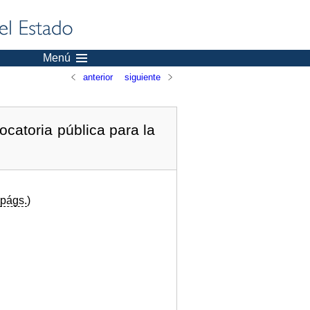
Menú
anterior
siguiente
catoria pública para la
págs.
)