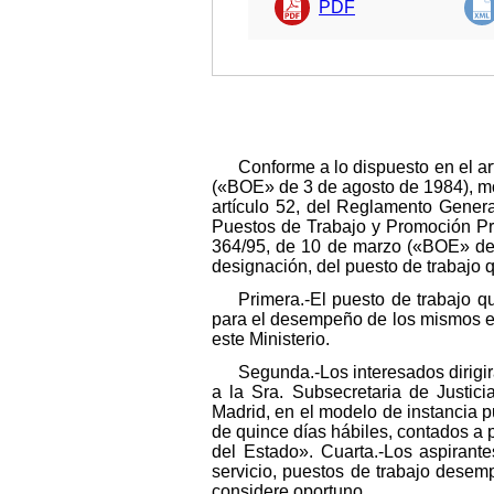
PDF
Conforme a lo dispuesto en el ar
(«BOE» de 3 de agosto de 1984), mod
artículo 52, del Reglamento Genera
Puestos de Trabajo y Promoción Pro
364/95, de 10 de marzo («BOE» de 1
designación, del puesto de trabajo q
Primera.-El puesto de trabajo q
para el desempeño de los mismos en 
este Ministerio.
Segunda.-Los interesados dirigir
a la Sra. Subsecretaria de Justi
Madrid, en el modelo de instancia p
de quince días hábiles, contados a p
del Estado». Cuarta.-Los aspirante
servicio, puestos de trabajo desem
considere oportuno.