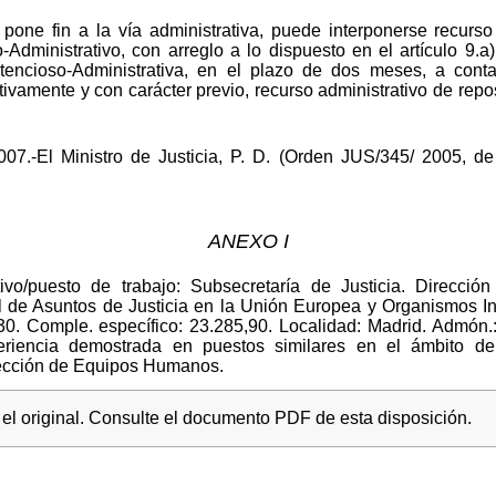
pone fin a la vía administrativa, puede interponerse recurso 
Administrativo, con arreglo a lo dispuesto en el artículo 9.a)
tencioso-Administrativa, en el plazo de dos meses, a cont
ativamente y con carácter previo, recurso administrativo de rep
07.-El Ministro de Justicia, P. D. (Orden JUS/345/ 2005, de 
ANEXO I
tivo/puesto de trabajo: Subsecretaría de Justicia. Direcci
l de Asuntos de Justicia en la Unión Europea y Organismos In
 30. Comple. específico: 23.285,90. Localidad: Madrid. Admón.:
xperiencia demostrada en puestos similares en el ámbito 
rección de Equipos Humanos.
l original. Consulte el documento PDF de esta disposición.