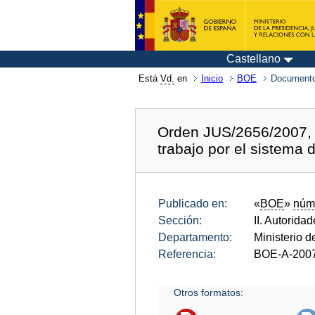
Castellano
Está
Vd.
en
Inicio
BOE
Documento
Orden JUS/2656/2007, d
trabajo por el sistema 
Publicado en:
«
BOE
»
núm
Sección:
II. Autorida
Departamento:
Ministerio d
Referencia:
BOE-A-200
Otros formatos: