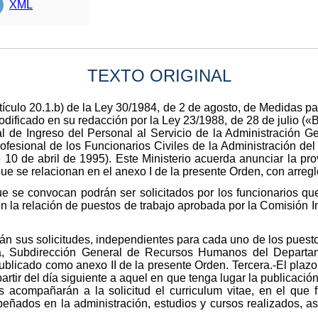
XML
TEXTO ORIGINAL
tículo 20.1.b) de la Ley 30/1984, de 2 de agosto, de Medidas p
ificado en su redacción por la Ley 23/1988, de 28 de julio («B
l de Ingreso del Personal al Servicio de la Administración G
fesional de los Funcionarios Civiles de la Administración de
0 de abril de 1995). Este Ministerio acuerda anunciar la provi
ue se relacionan en el anexo I de la presente Orden, con arregl
ue se convocan podrán ser solicitados por los funcionarios qu
la relación de puestos de trabajo aprobada por la Comisión In
án sus solicitudes, independientes para cada uno de los puesto
cia, Subdirección General de Recursos Humanos del Departa
ublicado como anexo II de la presente Orden. Tercera.-El plazo
artir del día siguiente a aquel en que tenga lugar la publicación
s acompañarán a la solicitud el curriculum vitae, en el que 
peñados en la administración, estudios y cursos realizados, as