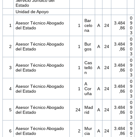
Servicio Jurídico del
Estado
Unidad de Apoyo
0
Bar
Asesor Técnico Abogado
3.484
9
1
1
celo
A
24
del Estado
,86
0
na
3
0
Asesor Técnico Abogado
Bur
3.484
9
2
1
A
24
del Estado
gos
,86
0
3
0
Cas
Asesor Técnico Abogado
3.484
9
3
1
telló
A
24
del Estado
,86
0
n
3
0
A
Asesor Técnico Abogado
3.484
9
4
1
Cor
A
24
del Estado
,86
0
uña
3
0
Asesor Técnico Abogado
Mad
3.484
9
5
24
A
24
del Estado
rid
,86
0
3
0
Asesor Técnico Abogado
Mur
3.484
9
6
2
A
24
del Estado
cia
,86
0