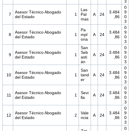
3
0
Las
Asesor Técnico Abogado
3.484
9
7
1
Pal
A
24
del Estado
,86
0
mas
3
0
Pa
Asesor Técnico Abogado
3.484
9
8
1
mpl
A
24
del Estado
,86
0
ona
3
San
0
Asesor Técnico Abogado
Seb
3.484
9
9
1
A
24
del Estado
asti
,86
0
án
3
0
San
Asesor Técnico Abogado
3.484
9
10
1
tand
A
24
del Estado
,86
0
er
3
0
Asesor Técnico Abogado
Sevi
3.484
9
11
1
A
24
del Estado
lla
,86
0
3
0
Asesor Técnico Abogado
Vale
3.484
9
12
2
A
24
del Estado
ncia
,86
0
3
0
Zar