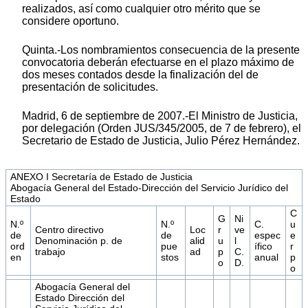
realizados, así como cualquier otro mérito que se
considere oportuno.
Quinta.-Los nombramientos consecuencia de la presente
convocatoria deberán efectuarse en el plazo máximo de
dos meses contados desde la finalización del de
presentación de solicitudes.
Madrid, 6 de septiembre de 2007.-El Ministro de Justicia,
por delegación (Orden JUS/345/2005, de 7 de febrero), el
Secretario de Estado de Justicia, Julio Pérez Hernández.
ANEXO I Secretaría de Estado de Justicia
Abogacía General del Estado-Dirección del Servicio Jurídico del
Estado
C
G
Ni
N.º
N.º
C.
u
Centro directivo
Loc
r
ve
de
de
espec
e
Denominación p. de
alid
u
l
ord
pue
ífico
r
trabajo
ad
p
C.
en
stos
anual
p
o
D.
o
Abogacía General del
Estado Dirección del