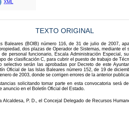
XML
TEXTO ORIGINAL
slas Baleares (BOIB) número 116, de 31 de julio de 2007, apa
 propiedad, dos plazas de Operador de Sistemas, mediante el s
a de personal funcionario, Escala Administración Especial, s
upo de clasificación C, para cubrir el puesto de trabajo de Téc
o selectivo serán las aprobadas por Decreto de este Ayunt
ín Oficial de las Islas Baleares número 152, de 19 de diciemb
enero de 2003, donde se corrigen errores de la anterior publica
tancias solicitando tomar parte en esta convocatoria será de 
e anuncio en el Boletín Oficial del Estado.
La Alcaldesa, P. D., el Concejal Delegado de Recursos Huma