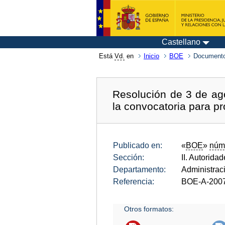
Castellano
Está
Vd.
en
Inicio
BOE
Documento
Resolución de 3 de ago
la convocatoria para p
Publicado en:
«
BOE
»
núm
Sección:
II. Autorida
Departamento:
Administrac
Referencia:
BOE-A-200
Otros formatos: