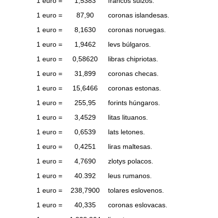
1 euro =
1,5383
francos suizos.
1 euro =
87,90
coronas islandesas.
1 euro =
8,1630
coronas noruegas.
1 euro =
1,9462
levs búlgaros.
1 euro =
0,58620
libras chipriotas.
1 euro =
31,899
coronas checas.
1 euro =
15,6466
coronas estonas.
1 euro =
255,95
forints húngaros.
1 euro =
3,4529
litas lituanos.
1 euro =
0,6539
lats letones.
1 euro =
0,4251
liras maltesas.
1 euro =
4,7690
zlotys polacos.
1 euro =
40.392
leus rumanos.
1 euro =
238,7900
tolares eslovenos.
1 euro =
40,335
coronas eslovacas.