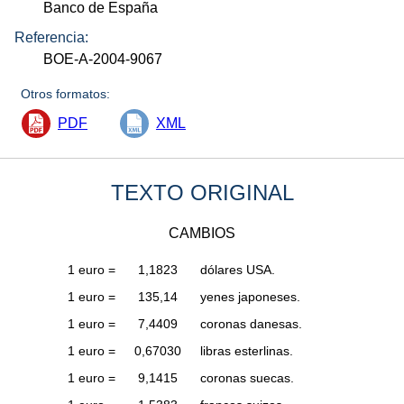
Banco de España
Referencia:
BOE-A-2004-9067
Otros formatos:
PDF
XML
TEXTO ORIGINAL
CAMBIOS
1 euro =
1,1823
dólares USA.
1 euro =
135,14
yenes japoneses.
1 euro =
7,4409
coronas danesas.
1 euro =
0,67030
libras esterlinas.
1 euro =
9,1415
coronas suecas.