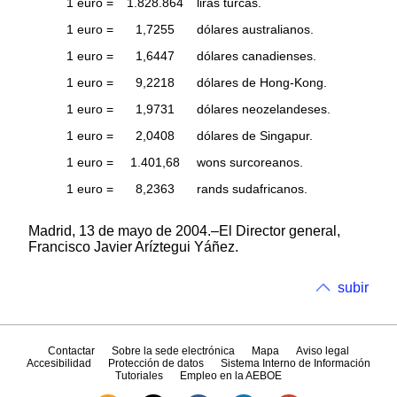
1 euro =
1.828.864
liras turcas.
1 euro =
1,7255
dólares australianos.
1 euro =
1,6447
dólares canadienses.
1 euro =
9,2218
dólares de Hong-Kong.
1 euro =
1,9731
dólares neozelandeses.
1 euro =
2,0408
dólares de Singapur.
1 euro =
1.401,68
wons surcoreanos.
1 euro =
8,2363
rands sudafricanos.
Madrid, 13 de mayo de 2004.–El Director general,
Francisco Javier Aríztegui Yáñez.
subir
Contactar
Sobre la sede electrónica
Mapa
Aviso legal
Accesibilidad
Protección de datos
Sistema Interno de Información
Tutoriales
Empleo en la AEBOE