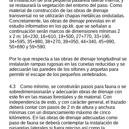
la instalación de una pequeña pasarela lateral interna; y
se restaurará la vegetación del entorno del paso. Como
material de construcción de las obras de drenaje
transversal no se utilizarán chapas metálicas onduladas.
Concretamente, las obras de drenaje previstas en el
estudio informativo en los pp.kk. que se señalan a
continuación serán marcos de dimensiones mínimas 2
x 2 m: 16+230, 16+610, 19+500, 27+770, 33+190,
34+595, 35+980, 38+270, 39+050, 44+340, 45+990,
50+690 y 59+590.
Por lo que respecta a las obras de drenaje longitudinal se
instalarán rampas rugosas en las cunetas reducidas y se
adecuarán las paredes de los sifones y arquetas para
permitir el escape de los pequeños vertebrados.
4.3 Como mínimo, se construirán pasos para fauna o se
sobredimensionarán y adecuarán obras de drenaje con
este fin en las masas forestales y de matorral. Con
independencia de esto, y con carácter general, el trazado
deberá contar con pasos de 2 m de altura y anchura
mínimas con un distanciamiento máximo de cinco
kilómetros. En las obras de drenaje adecuadas como
paso de fauna se deberá contemplar la instalación de
pasarelas laterales si fuera preciso así como la