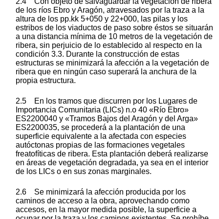
2.4 Con objeto de salvaguardar la vegetación de ribera
de los ríos Ebro y Aragón, atravesados por la traza a la
altura de los pp.kk 5+050 y 22+000, las pilas y los
estribos de los viaductos de paso sobre éstos se situarán
a una distancia mínima de 10 metros de la vegetación de
ribera, sin perjuicio de lo establecido al respecto en la
condición 3.3. Durante la construcción de estas
estructuras se minimizará la afección a la vegetación de
ribera que en ningún caso superará la anchura de la
propia estructura.
2.5 En los tramos que discurren por los Lugares de
Importancia Comunitaria (LICs) n.o 40 «Río Ebro»
ES2200040 y «Tramos Bajos del Aragón y del Arga»
ES2200035, se procederá a la plantación de una
superficie equivalente a la afectada con especies
autóctonas propias de las formaciones vegetales
freatofíticas de ribera. Esta plantación deberá realizarse
en áreas de vegetación degradada, ya sea en el interior
de los LICs o en sus zonas marginales.
2.6 Se minimizará la afección producida por los
caminos de acceso a la obra, aprovechando como
accesos, en la mayor medida posible, la superficie a
ocupar por la traza y los caminos existentes. Se prohíbe