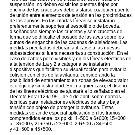
suspensión; no deben existir los puentes flojos por
encima de las crucetas y debe aislarse cualquier puente
de unión entre elementos de tensión en las proximidades
de los apoyos. En las citadas líneas se instalarán
preferentemente soportes al tresbolillo o de bóveda,
diseñándose siempre las crucetas y semicrucetas de
forma que se dificulte el posado de las aves sobre los
puntos de enganche de las cadenas de aisladores. Las
medidas precitadas deberán aplicarse a las nuevas
subestaciones si fuera necesaria su construcción. En el
caso de cables poco visibles y en las líneas eléctricas de
alta tensión de 1.a y 2.a categoría se instalarán
dispositivos que faciliten su visualización para evitar la
colisión con ellos de la avifauna, considerando la
posibilidad de enterramiento en zonas de elevado valor
ecológico y siniestralidad. En cualquier caso, el diseño
de las líneas eléctricas se ajustará a lo señalado en el
Decreto Foral 129/1991, de 4 de abril, sobre normas
técnicas para instalaciones eléctricas de alta y baja
tensión con objeto de proteger la avifauna. Estas
medidas serán de especial aplicación en los tramos
comprendidos entre los pp.kk. 4+500 a 6+000; 15+000
a 18+000 y 21+750 a 23+000; 29+500 a 34+500
y 41+500 a 45+500.