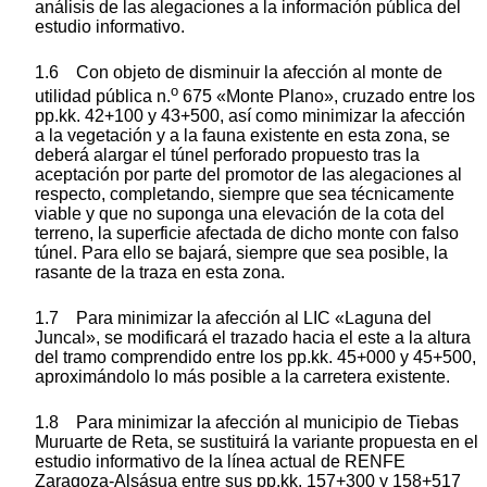
análisis de las alegaciones a la información pública del
estudio informativo.
1.6 Con objeto de disminuir la afección al monte de
o
utilidad pública n.
675 «Monte Plano», cruzado entre los
pp.kk. 42+100 y 43+500, así como minimizar la afección
a la vegetación y a la fauna existente en esta zona, se
deberá alargar el túnel perforado propuesto tras la
aceptación por parte del promotor de las alegaciones al
respecto, completando, siempre que sea técnicamente
viable y que no suponga una elevación de la cota del
terreno, la superficie afectada de dicho monte con falso
túnel. Para ello se bajará, siempre que sea posible, la
rasante de la traza en esta zona.
1.7 Para minimizar la afección al LIC «Laguna del
Juncal», se modificará el trazado hacia el este a la altura
del tramo comprendido entre los pp.kk. 45+000 y 45+500,
aproximándolo lo más posible a la carretera existente.
1.8 Para minimizar la afección al municipio de Tiebas
Muruarte de Reta, se sustituirá la variante propuesta en el
estudio informativo de la línea actual de RENFE
Zaragoza-Alsásua entre sus pp.kk. 157+300 y 158+517