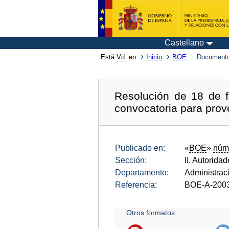
Castellano
Está
Vd.
en
Inicio
BOE
Documento
Resolución de 18 de f
convocatoria para prov
Publicado en:
«
BOE
»
núm
Sección:
II. Autorida
Departamento:
Administrac
Referencia:
BOE-A-200
Otros formatos: