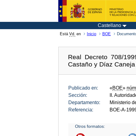
Castellano
Está
Vd.
en
Inicio
BOE
Documento
Real Decreto 708/199
Castaño y Díaz Caneja
Publicado en:
«
BOE
»
núm
Sección:
II. Autorida
Departamento:
Ministerio d
Referencia:
BOE-A-199
Otros formatos: