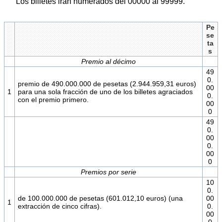
Los billetes irán numerados del 00000 al 99999.
Pe
se
ta
s
Premio al décimo
49
0.
premio de 490.000.000 de pesetas (2.944.959,31 euros)
00
1
para una sola fracción de uno de los billetes agraciados
0.
con el premio primero.
00
0
49
0.
00
0.
00
0
Premios por serie
10
0.
de 100.000.000 de pesetas (601.012,10 euros) (una
00
1
extracción de cinco cifras).
0.
00