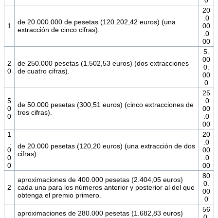
0
20
.0
de 20.000.000 de pesetas (120.202,42 euros) (una
1
00
extracción de cinco cifras).
.0
00
5.
00
2
de 250.000 pesetas (1.502,53 euros) (dos extracciones
0.
0
de cuatro cifras).
00
0
25
5
.0
de 50.000 pesetas (300,51 euros) (cinco extracciones de
0
00
tres cifras).
0
.0
00
1
20
.
.0
de 20.000 pesetas (120,20 euros) (una extracción de dos
0
00
cifras).
0
.0
0
00
80
aproximaciones de 400.000 pesetas (2.404,05 euros)
0.
2
cada una para los números anterior y posterior al del que
00
obtenga el premio primero.
0
56
aproximaciones de 280.000 pesetas (1.682,83 euros)
0.