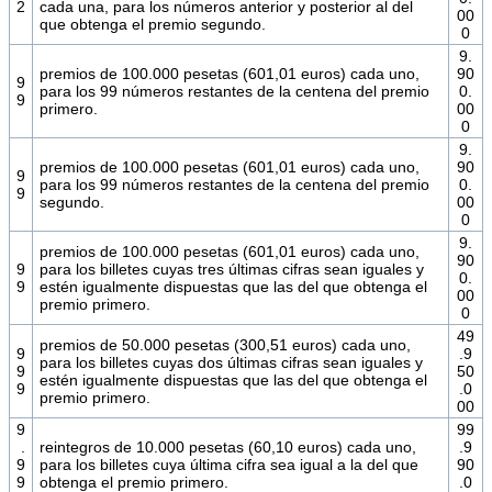
2
cada una, para los números anterior y posterior al del
00
que obtenga el premio segundo.
0
9.
premios de 100.000 pesetas (601,01 euros) cada uno,
90
9
para los 99 números restantes de la centena del premio
0.
9
primero.
00
0
9.
premios de 100.000 pesetas (601,01 euros) cada uno,
90
9
para los 99 números restantes de la centena del premio
0.
9
segundo.
00
0
9.
premios de 100.000 pesetas (601,01 euros) cada uno,
90
9
para los billetes cuyas tres últimas cifras sean iguales y
0.
9
estén igualmente dispuestas que las del que obtenga el
00
premio primero.
0
49
premios de 50.000 pesetas (300,51 euros) cada uno,
9
.9
para los billetes cuyas dos últimas cifras sean iguales y
9
50
estén igualmente dispuestas que las del que obtenga el
9
.0
premio primero.
00
9
99
.
reintegros de 10.000 pesetas (60,10 euros) cada uno,
.9
9
para los billetes cuya última cifra sea igual a la del que
90
9
obtenga el premio primero.
.0