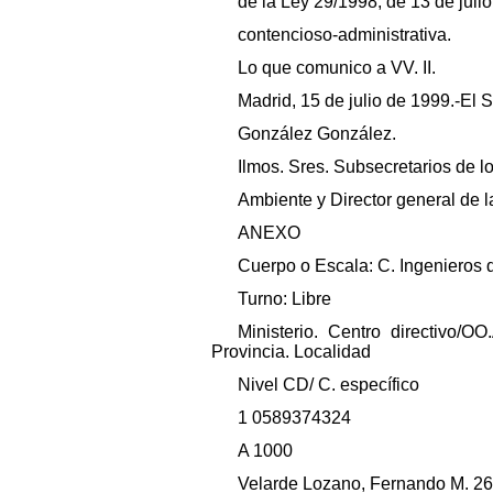
de la Ley 29/1998, de 13 de julio
contencioso-administrativa.
Lo que comunico a VV. II.
Madrid, 15 de julio de 1999.-El 
González González.
Ilmos. Sres. Subsecretarios de l
Ambiente y Director general de l
ANEXO
Cuerpo o Escala: C. Ingenieros 
Turno: Libre
Ministerio. Centro directivo
Provincia. Localidad
Nivel CD/ C. específico
1 0589374324
A 1000
Velarde Lozano, Fernando M. 26