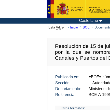
Castellano
Está
Vd.
en
Inicio
BOE
Documento
Resolución de 15 de jul
por la que se nombra
Canales y Puertos del 
Publicado en:
«
BOE
»
núm
Sección:
II. Autorida
Departamento:
Ministerio 
Referencia:
BOE-A-199
Otros formatos: