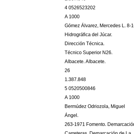
4 0526523202
A 1000
Gómez Álvarez, Mercedes L. 8-
Hidrográfica del Júcar.
Dirección Técnica.
Técnico Superior N26.
Albacete. Albacete.
26
1.387.848
5 0520500846
A 1000
Bermúdez Odriozola, Miguel
Ángel.
263-1971 Fomento. Demarcació
Carreteras. Demarcación de La