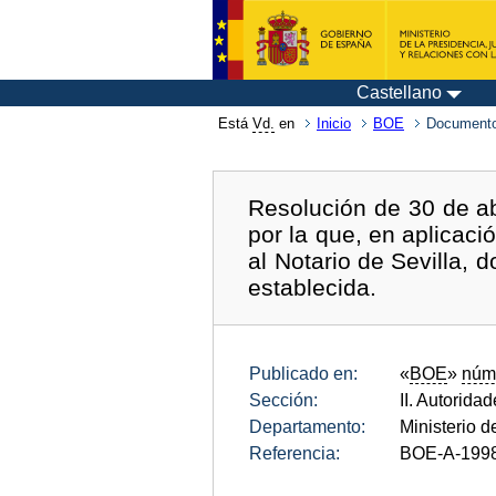
Castellano
Está
Vd.
en
Inicio
BOE
Documento
Resolución de 30 de ab
por la que, en aplicaci
al Notario de Sevilla,
establecida.
Publicado en:
«
BOE
»
núm
Sección:
II. Autorida
Departamento:
Ministerio d
Referencia:
BOE-A-199