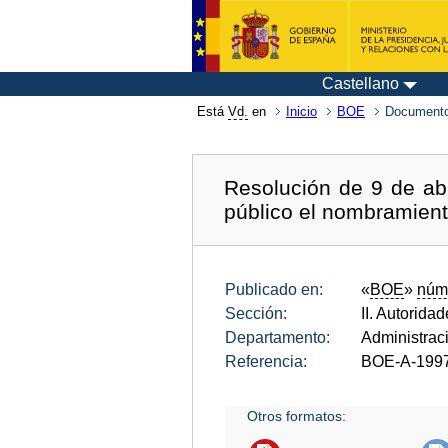
Castellano
Está
Vd.
en
Inicio
BOE
Documento
Resolución de 9 de abr
público el nombramient
Publicado en:
«
BOE
»
núm
Sección:
II. Autorida
Departamento:
Administrac
Referencia:
BOE-A-199
Otros formatos: