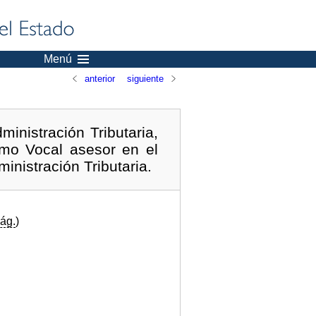
Menú
anterior
siguiente
inistración Tributaria,
mo Vocal asesor en el
inistración Tributaria.
ág.
)