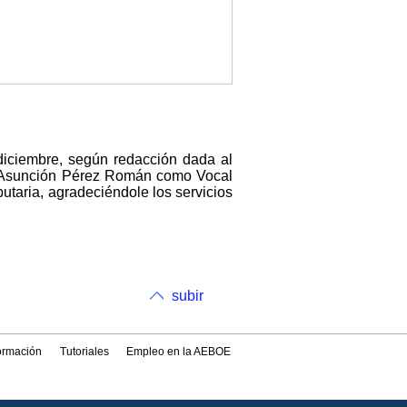
 diciembre, según redacción dada al
ña Asunción Pérez Román como Vocal
utaria, agradeciéndole los servicios
subir
formación
Tutoriales
Empleo en la AEBOE