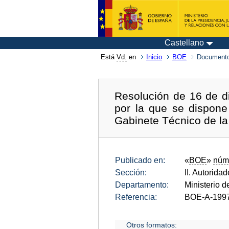
Castellano
Está
Vd.
en
Inicio
BOE
Documento
Resolución de 16 de di
por la que se dispon
Gabinete Técnico de la 
Publicado en:
«
BOE
»
núm
Sección:
II. Autorida
Departamento:
Ministerio 
Referencia:
BOE-A-199
Otros formatos: