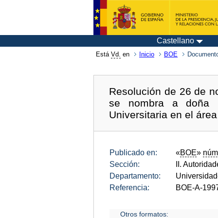
Castellano
Está
Vd.
en
Inicio
BOE
Documento
Resolución de 26 de no
se nombra a doña M
Universitaria en el áre
Publicado en:
«
BOE
»
núm
Sección:
II. Autorida
Departamento:
Universida
Referencia:
BOE-A-199
Otros formatos: